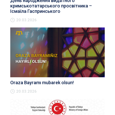
День народження видатного
кримськотатарського просвітника –
Ісмаїла Гаспринського
20.03.2026
Oraza Bayramı mubarek olsun!
20.03.2026