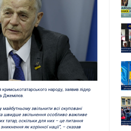
я кримськотатарського народу, заявив лідер
а Джемілєв.
 майбутньому звільнити всі окуповані
ога швидше звільнення особливо важливе
х татар, оскільки для них – це питання
никнення як корінної нації”, – сказав