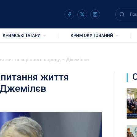
КРИМСЬКІ ТАТАРИ
КРИМ ОКУПОВАНИЙ
ня життя корінного народу, – Джемілєв
 питання життя
– Джемілєв