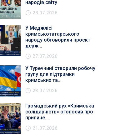
народів світу
28.07.2026
У Меджлісі
кримськотатарського
народу обговорили проєкт
держ...
27.07.2026
У Туреччині створили робочу
групу для підтримки
кримських та...
23.07.2026
Громадський рух «Кримська
солідарність» оголосив про
припине...
21.07.2026