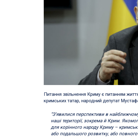
Питання звільнення Криму є питанням житт
кримських татар, народний депутат Мустаф
“З’явилися перспективи в найближчому
наші території, зокрема й Крим. Яком
для корінного народу Криму – кримськи
або подальшого розвитку, або повного з