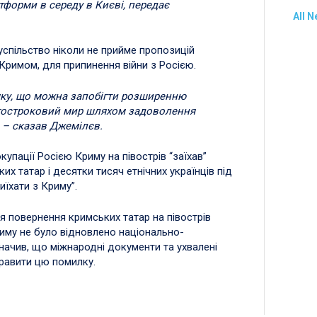
тформи в середу в Києві, передає
All 
спільство ніколи не прийме пропозицій
Кримом, для припинення війни з Росією.
у, що можна запобігти розширенню
вгостроковий мир шляхом задоволення
, – сказав Джемілєв.
купації Росією Криму на півострів “заїхав”
х татар і десятки тисяч етнічних українців під
иїхати з Криму”.
 повернення кримських татар на півострів
Криму не було відновлено національно-
значив, що міжнародні документи та ухвалені
равити цю помилку.