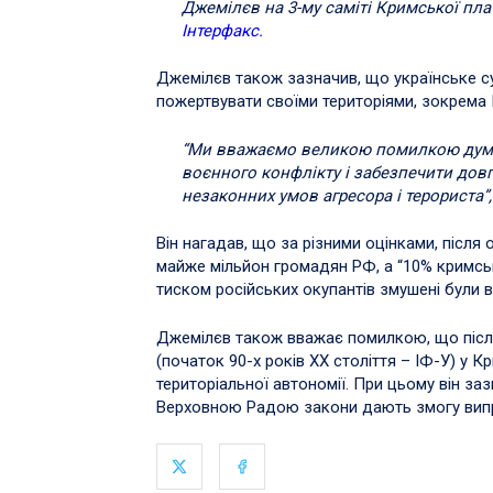
Джемілєв на 3-му саміті Кримської пла
Інтерфакс.
Джемілєв також зазначив, що українське су
пожертвувати своїми територіями, зокрема 
“Ми вважаємо великою помилкою думк
воєнного конфлікту і забезпечити до
незаконних умов агресора і терориста”
Він нагадав, що за різними оцінками, після о
майже мільйон громадян РФ, а “10% кримськи
тиском російських окупантів змушені були в
Джемілєв також вважає помилкою, що після
(початок 90-х років ХХ століття – ІФ-У) у 
територіальної автономії. При цьому він за
Верховною Радою закони дають змогу вип