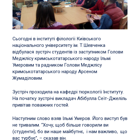
Сьогодні в інституті філології Київського
національного університету ім. Т.Шевченка
відбулася зустріч студентів із заступником Голови
Меджлісу кримськотатарського народу Ільмі
Умеровим та радником Голови Меджлісу
кримськотатарського народу Арсеном
Жумаділовим.
Зустріч проходила на кафедрі тюркології Інституту.
На початку зустрічі викладач Абібулла Сеїт-Джеліль
привітав поважних гостей.
Наступним слово взяв Ільмі Умеров. Його виступ був
не тривалим. “Хочу, щоб більше говорили ви
(студенти), бо ви наше майбутнє, і нам важливо, що
вас турбує”, – сказав він.