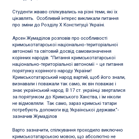
Студенти жваво спілкувались на різні теми, які їх
цікавлять. Особливий інтерес викликали питання
про зміни до Розділу Х Конституції Україні.
Арсен Жумаділов розповів про особливості
кримськотатарської національно-територіальної
автономії та світовий досвід самовизначення
корінних народів. “Питання кримськотатарської
національно-територіальної автономії – це питання
порятунку корінного народу України!
Кримськотатарський народ вартий, щоб його знали,
визнавали і поважали так само, як він поважає і
знає український народ. В 17 ст. українці зверталися
за порятунком до Кримського Ханства, і їм ніколи
не відмовляли. Так само, зараз кримські татари
потребують допомоги від Української держави.”-
зазначив Жумаділов
Варто зазначити, спілкування проходило виключно
кримськотатарською мовою, що абсолютно не