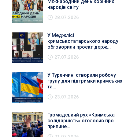
Міжнародний день корінних
народів світу
28.07.2026
У Меджлісі
кримськотатарського народу
обговорили проєкт держ...
27.07.2026
У Туреччині створили робочу
групу для підтримки кримських
та...
23.07.2026
Громадський рух «Кримська
солідарність» оголосив про
припине...
21.07.2026