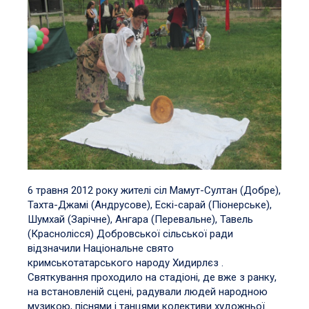
6 травня 2012 року жителі сіл Мамут-Султан (Добре),
Тахта-Джамі (Андрусове), Ескі-сарай (Піонерське),
Шумхай (Зарічне), Ангара (Перевальне), Тавель
(Краснолісся) Добровської сільської ради
відзначили Національне свято
кримськотатарського народу Хидирлєз .
Святкування проходило на стадіоні, де вже з ранку,
на встановленій сцені, радували людей народною
музикою, піснями і танцями колективи художньої