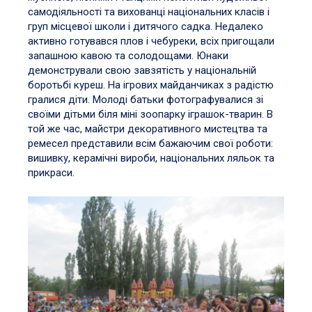
самодіяльності та вихованці національних класів і
груп місцевої школи і дитячого садка. Недалеко
активно готувався плов і чебуреки, всіх пригощали
запашною кавою та солодощами. Юнаки
демонстрували свою завзятість у національній
боротьбі куреш. На ігрових майданчиках з радістю
гралися діти. Молоді батьки фотографувалися зі
своїми дітьми біля міні зоопарку іграшок-тварин. В
той же час, майстри декоративного мистецтва та
ремесел представили всім бажаючим свої роботи:
вишивку, керамічні вироби, національних ляльок та
прикраси.