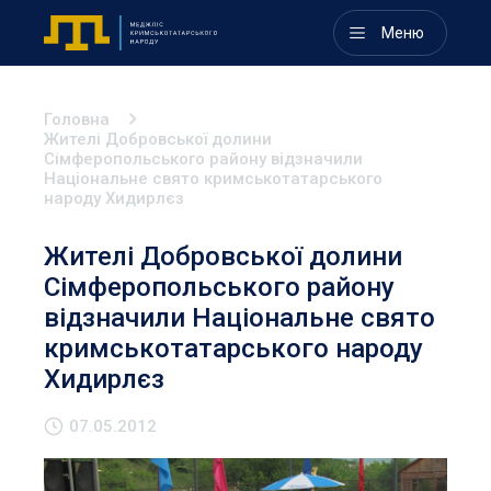
Меню
Головна
Жителі Добровської долини
Сімферопольського району відзначили
Національне свято кримськотатарського
народу Хидирлєз
Жителі Добровської долини
Сімферопольського району
відзначили Національне свято
кримськотатарського народу
Хидирлєз
07.05.2012