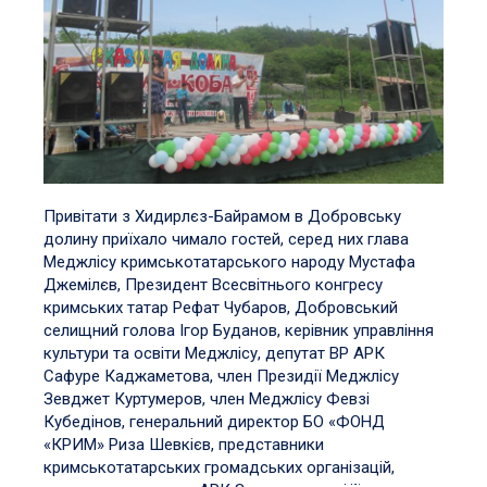
Привітати з Хидирлєз-Байрамом в Добровську
долину приїхало чимало гостей, серед них глава
Меджлісу кримськотатарського народу Мустафа
Джемілєв, Президент Всесвітнього конгресу
кримських татар Рефат Чубаров, Добровський
селищний голова Ігор Буданов, керівник управління
культури та освіти Меджлісу, депутат ВР АРК
Сафуре Каджаметова, член Президії Меджлісу
Зевджет Куртумеров, член Меджлісу Февзі
Кубедінов, генеральний директор БО «ФОНД
«КРИМ» Риза Шевкієв, представники
кримськотатарських громадських організацій,