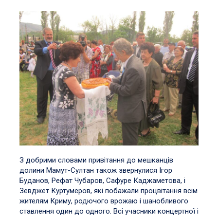
З добрими словами привітання до мешканців
долини Мамут-Султан також звернулися Ігор
Буданов, Рефат Чубаров, Сафуре Каджаметова, і
Зевджет Куртумеров, які побажали процвітання всім
жителям Криму, родючого врожаю і шанобливого
ставлення один до одного. Всі учасники концертної і