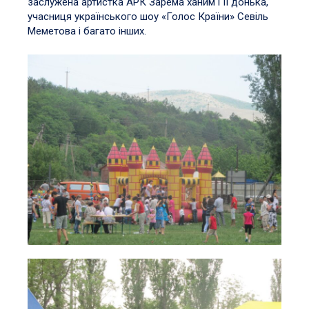
заслужена артистка АРК Зарема ханим і її донька,
учасниця українського шоу «Голос Країни» Севіль
Меметова і багато інших.