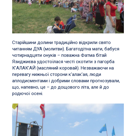
Старійшини долини традиційно відкрили свято
читанням ДУА (молитви). Багатодітна мати, бабуся
чотирнадцяти онуків – поважна Фатма бітай
Язиджиєва удостоїлася честі скотити з пагорба
К’АЛАК’АЙ (масляний коровай). Незважаючи на
перевагу нижньої сторони к’алак’ая, люди
аплодисментами і добрими словами прогнозували,
що, напевно, це – до дощового літа, але й до
родючої осені.