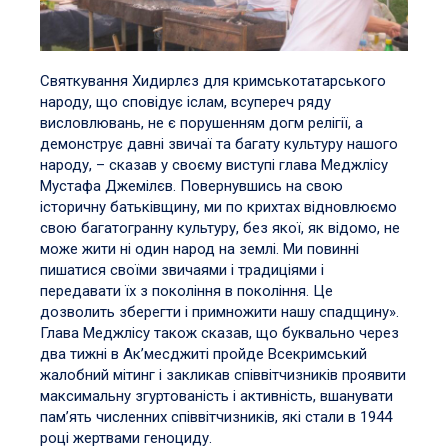
Святкування Хидирлєз для кримськотатарського
народу, що сповідує іслам, всупереч ряду
висловлювань, не є порушенням догм релігії, а
демонструє давні звичаї та багату культуру нашого
народу, – сказав у своєму виступі глава Меджлісу
Мустафа Джемілєв. Повернувшись на свою
історичну батьківщину, ми по крихтах відновлюємо
свою багатогранну культуру, без якої, як відомо, не
може жити ні один народ на землі. Ми повинні
пишатися своїми звичаями і традиціями і
передавати їх з покоління в покоління. Це
дозволить зберегти і примножити нашу спадщину».
Глава Меджлісу також сказав, що буквально через
два тижні в Ак’месджиті пройде Всекримський
жалобний мітинг і закликав співвітчизників проявити
максимальну згуртованість і активність, вшанувати
пам’ять численних співвітчизників, які стали в 1944
році жертвами геноциду.