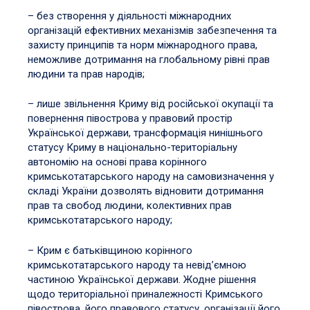
– без створення у діяльності міжнародних
організацій ефективних механізмів забезпечення та
захисту принципів та норм міжнародного права,
неможливе дотримання на глобальному рівні прав
людини та прав народів;
– лише звільнення Криму від російської окупації та
повернення півострова у правовий простір
Української держави, трансформація нинішнього
статусу Криму в національно-територіальну
автономію на основі права корінного
кримськотатарського народу на самовизначення у
складі України дозволять відновити дотримання
прав та свобод людини, колективних прав
кримськотатарського народу;
– Крим є батьківщиною корінного
кримськотатарського народу та невід’ємною
частиною Української держави. Жодне рішення
щодо територіальної приналежності Кримського
півострова, його правового статусу, організації його