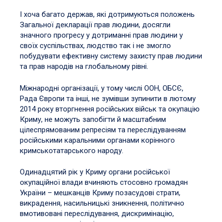
І хоча багато держав, які дотримуються положень
Загальної декларації прав людини, досягли
значного прогресу у дотриманні прав людини у
своїх суспільствах, людство так і не змогло
побудувати ефективну систему захисту прав людини
та прав народів на глобальному рівні.
Міжнародні організації, у тому числі ООН, ОБСЄ,
Рада Європи та інші, не зумівши зупинити в лютому
2014 року вторгнення російських військ та окупацію
Криму, не можуть запобігти й масштабним
цілеспрямованим репресіям та переслідуванням
російськими каральними органами корінного
кримськотатарського народу.
Одинадцятий рік у Криму органи російської
окупаційної влади вчиняють стосовно громадян
України – мешканців Криму позасудові страти,
викрадення, насильницькі зникнення, політично
вмотивовані переслідування, дискримінацію,