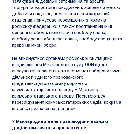
залякування, довільні затримання та арешти,
тортури та жорстоке поводження, зокрема з метою
добитися свідчень, поміщення в психіатричний
стаціонар, примусове переміщення з Криму в
російську федерацію, а також посягання на інші
основні свободи, включаючи свободу слова,
свободу релігії або переконань, свободу асоціації та
право на мирні збори.
Не виконується органами російської окупаційної
влади рішення Міжнародного суду ООН щодо
скасування незаконної та злочинної заборони ними
діяльності єдиного повноважного
представницького органу корінного
кримськотатарського народу – Меджлісу
кримськотатарського народу. Посилюються
переслідування кримськотатарських медіа, зокрема
видань, призначених для дітей.
У Міжнародний день прав людини вважаю
доцільним заявити про наступне: