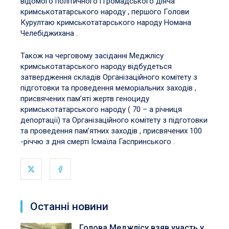
відомого політичного і громадського діяча
кримськотатарського народу , першого Голови
Курултаю кримськотатарського народу Номана
Челебіджихана .
Також на черговому засіданні Меджлісу
кримськотатарського народу відбудеться
затвердження складів Організаційного комітету з
підготовки та проведення меморіальних заходів ,
присвячених пам’яті жертв геноциду
кримськотатарського народу ( 70 – а річниця
депортації) та Організаційного комітету з підготовки
та проведення пам’ятних заходів , присвячених 100
-річчю з дня смерті Ісмаїла Гаспринського .
Останні новини
Голова Меджлісу взяв участь у