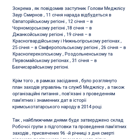
Зокрема , як повідомив заступник Голови Меджлісу
Заур Смирнов , 11 січня нарада відбудеться в
Євпаторійському регіоні , 12 січня – в
Чорноморському регіоні ,18 січня – в
Джанкойському регіоні , 19 січня – в
Красногвардійському і Нижньогірському регіонах ,
25 січня – в Сімферопольському регіоні , 26 січня – в
Красноперекопському , Роздольненському та
Первомайському регіонах , 31 січня – в
Бахчисарайському регіоні.
Крім того , в рамках засідання , було розглянуто
план заходів управлінь та служб Меджлісу , а також
організаційні питання , пов’язані з проведенням
пам’ятних і знаменних дат в історії
кримськотатарського народу в 2014 році.
Так , найближчими днями буде затверджено склад
Робочої групи з підготовки та проведення пам’ятних
заходів , присвячених 96 -й річниці з дня смерті