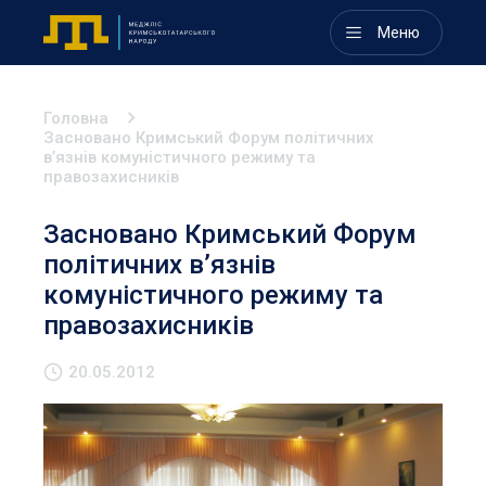
Меню
Головна
Засновано Кримський Форум політичних
в’язнів комуністичного режиму та
правозахисників
Засновано Кримський Форум
політичних в’язнів
комуністичного режиму та
правозахисників
20.05.2012