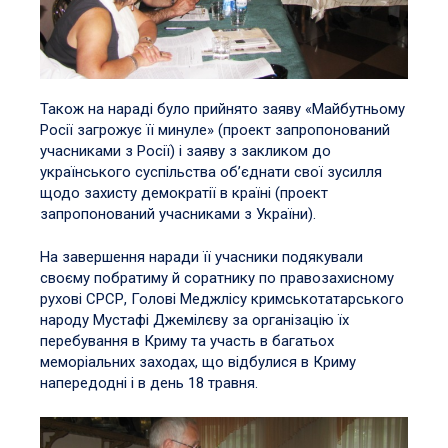
Також на нараді було прийнято заяву «Майбутньому
Росії загрожує її минуле» (проект запропонований
учасниками з Росії) і заяву з закликом до
українського суспільства об’єднати свої зусилля
щодо захисту демократії в країні (проект
запропонований учасниками з України).
На завершення наради її учасники подякували
своєму побратиму й соратнику по правозахисному
рухові СРСР, Голові Меджлісу кримськотатарського
народу Мустафі Джемілєву за організацію їх
перебування в Криму та участь в багатьох
меморіальних заходах, що відбулися в Криму
напередодні і в день 18 травня.