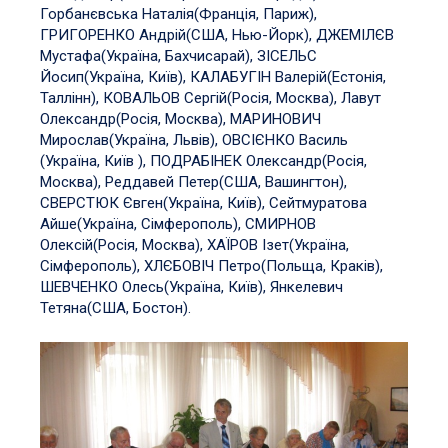
Горбанєвська Наталія(Франція, Париж),
ГРИГОРЕНКО Андрій(США, Нью-Йорк), ДЖЕМІЛЄВ
Мустафа(Україна, Бахчисарай), ЗІСЕЛЬС
Йосип(Україна, Київ), КАЛАБУГІН Валерій(Естонія,
Таллінн), КОВАЛЬОВ Сергій(Росія, Москва), Лавут
Олександр(Росія, Москва), МАРИНОВИЧ
Мирослав(Україна, Львів), ОВСІЄНКО Василь
(Україна, Київ ), ПОДРАБІНЕК Олександр(Росія,
Москва), Реддавей Петер(США, Вашингтон),
СВЕРСТЮК Євген(Україна, Київ), Сейтмуратова
Айше(Україна, Сімферополь), СМИРНОВ
Олексій(Росія, Москва), ХАЇРОВ Ізет(Україна,
Сімферополь), ХЛЄБОВІЧ Петро(Польща, Краків),
ШЕВЧЕНКО Олесь(Україна, Київ), Янкелевич
Тетяна(США, Бостон).