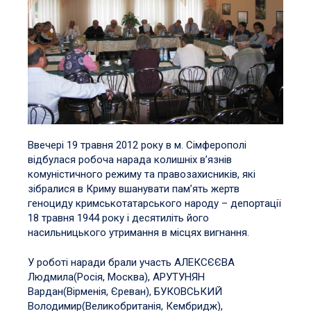
Ввечері 19 травня 2012 року в м. Сімферополі
відбулася робоча нарада колишніх в’язнів
комуністичного режиму та правозахисників, які
зібралися в Криму вшанувати пам’ять жертв
геноциду кримськотатарського народу – депортації
18 травня 1944 року і десятиліть його
насильницького утримання в місцях вигнання.
У роботі наради брали участь АЛЕКСЄЄВА
Людмила(Росія, Москва), АРУТУНЯН
Вардан(Вірменія, Єреван), БУКОВСЬКИЙ
Володимир(Великобританія, Кембридж),