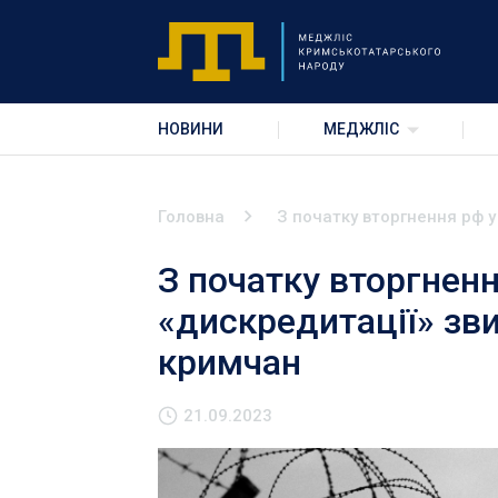
НОВИНИ
МЕДЖЛІС
Головна
З початку вторгнення рф у
З початку вторгненн
«дискредитації» зви
кримчан
21.09.2023