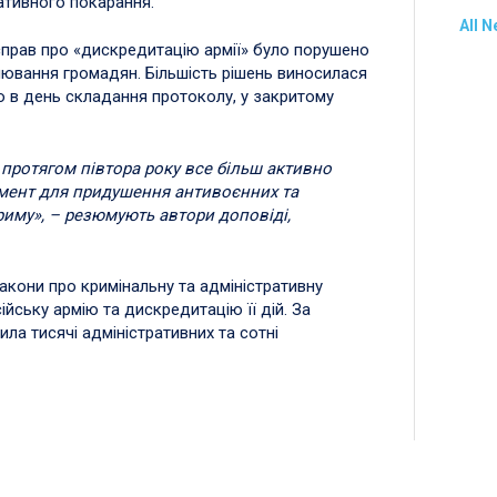
ативного покарання.
All 
 справ про «дискредитацію армії» було порушено
лювання громадян. Більшість рішень виносилася
о в день складання протоколу, у закритому
 протягом півтора року все більш активно
умент для придушення антивоєнних та
Криму», – резюмують автори доповіді,
закони про кримінальну та адміністративну
ійську армію та дискредитацію її дій. За
ла тисячі адміністративних та сотні