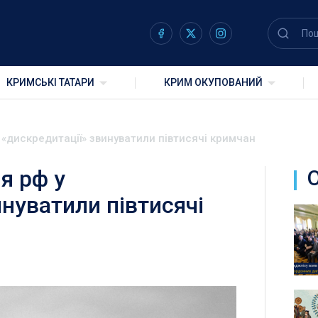
КРИМСЬКІ ТАТАРИ
КРИМ ОКУПОВАНИЙ
 «дискредитації» звинуватили півтисячі кримчан
я рф у
нуватили півтисячі