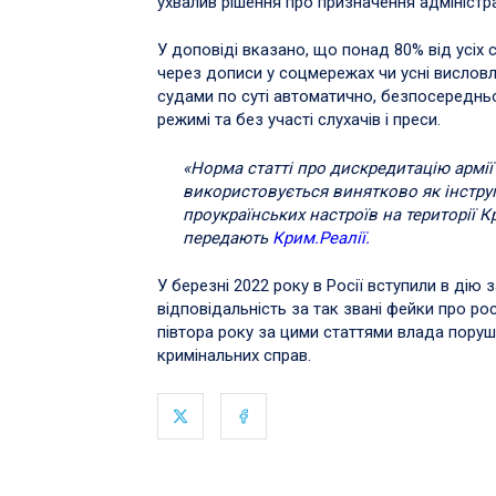
ухвалив рішення про призначення адміністр
У доповіді вказано, що понад 80% від усіх
через дописи у соцмережах чи усні вислов
судами по суті автоматично, безпосереднь
режимі та без участі слухачів і преси.
«Норма статті про дискредитацію армії
використовується винятково як інстр
проукраїнських настроїв на території 
передають
Крим.Реалії.
У березні 2022 року в Росії вступили в дію 
відповідальність за так звані фейки про рос
півтора року за цими статтями влада поруши
кримінальних справ.