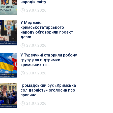
народів світу
28.07.2026
У Меджлісі
кримськотатарського
народу обговорили проєкт
держ...
27.07.2026
У Туреччині створили робочу
групу для підтримки
кримських та...
23.07.2026
Громадський рух «Кримська
солідарність» оголосив про
припине...
21.07.2026