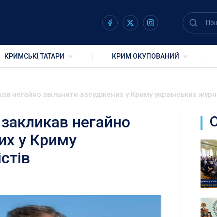
КРИМСЬКІ ТАТАРИ
КРИМ ОКУПОВАНИЙ
ав негайно звільнити засуджених у Криму українських журн
закликав негайно
их у Криму
стів