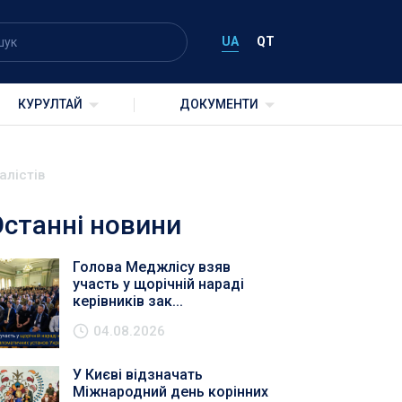
UA
QT
КУРУЛТАЙ
ДОКУМЕНТИ
алістів
Останні новини
Голова Меджлісу взяв
участь у щорічній нараді
керівників зак...
04.08.2026
У Києві відзначать
Міжнародний день корінних