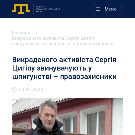
Меню
Головна
Викраденого активіста Сергія Цигіпу
звинувачують у шпигунстві – правозахисники
Викраденого активіста Сергія
Цигіпу звинувачують у
шпигунстві – правозахисники
03.01.2023