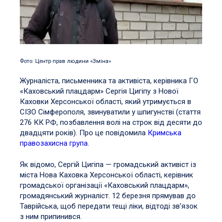
Фото: Центр прав людини «Зміна»
Журналіста, письменника та активіста, керівника ГО
«Каховський плацдарм» Сергія Цигіпу з Нової
Каховки Херсонської області, який утримується в
СІЗО Сімферополя, звинуватили у шпигунстві (стаття
276 КК РФ, позбавлення волі на строк від десяти до
двадцяти років). Про це повідомила
Кримська
правозахисна група
.
Як відомо, Сергій Цигіпа — громадський активіст із
міста Нова Каховка Херсонської області, керівник
громадської організації «Каховський плацдарм»,
громадянський журналіст. 12 березня прямував до
Таврійська, щоб передати тещі ліки, відтоді зв’язок
з ним припинився.