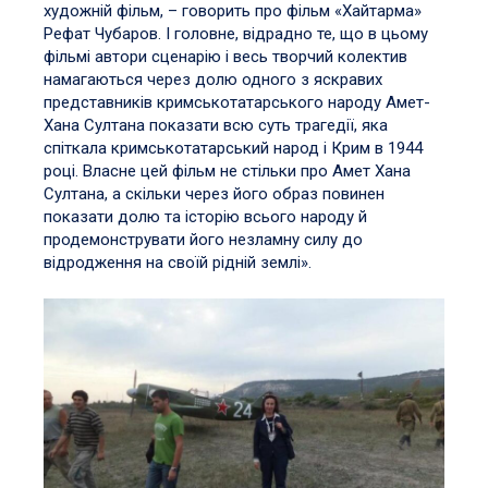
художній фільм, – говорить про фільм «Хайтарма»
Рефат Чубаров. І головне, відрадно те, що в цьому
фільмі автори сценарію і весь творчий колектив
намагаються через долю одного з яскравих
представників кримськотатарського народу Амет-
Хана Султана показати всю суть трагедії, яка
спіткала кримськотатарський народ і Крим в 1944
році. Власне цей фільм не стільки про Амет Хана
Султана, а скільки через його образ повинен
показати долю та історію всього народу й
продемонструвати його незламну силу до
відродження на своїй рідній землі».