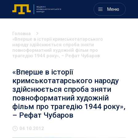
Меню
Головна
«Вперше в історії кримськотатарського
народу здійснюється спроба зняти
повноформатний художній фільм про
трагедію 1944 року», – Рефат Чубаров
«Вперше в історії
кримськотатарського народу
здійснюється спроба зняти
повноформатний художній
фільм про трагедію 1944 року»,
– Рефат Чубаров
04.10.2012