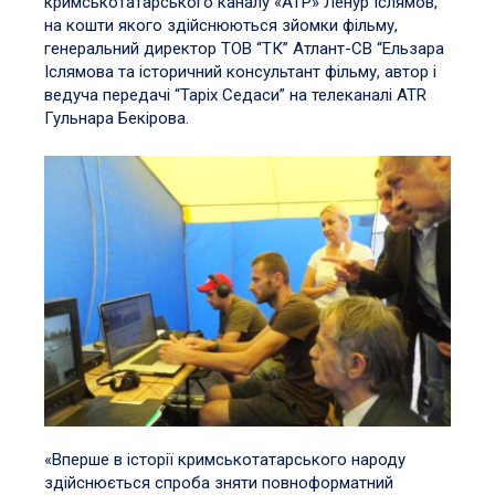
кримськотатарського каналу «АТР» Ленур Іслямов,
на кошти якого здійснюються зйомки фільму,
генеральний директор ТОВ “ТК” Атлант-СВ “Ельзара
Іслямова та історичний консультант фільму, автор і
ведуча передачі “Таріх Седаси” на телеканалі АТR
Гульнара Бекірова.
«Вперше в історії кримськотатарського народу
здійснюється спроба зняти повноформатний