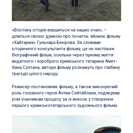
«Воістину історія вершиться на наших очах», –
ділиться своєю думкою про початок зйомок фільму
«Хайтарма» Гульнара Бекірова. За словами
історичного консультанта фільму, це не настільки
біографічний фільм, оскільки через призму життя
видатного і хороброго кримського татарина Амет-
Хана Султана, автори фільму розкажуть про глибину
трагедії цілого народу.
Режисер-постановник фільму, а також виконуючий
роль головного героя Ахтем Сейтаблаєв, подякував
усім учасникам процесу за їх внесок у створення
першого кримськотатарського художнього фільму.