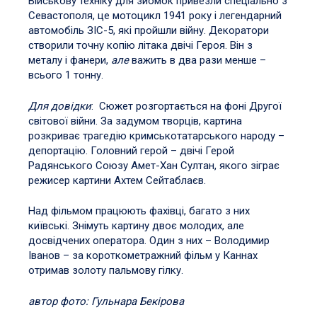
Військову техніку для зйомок привезли спеціально з
Севастополя, це мотоцикл 1941 року і легендарний
автомобіль ЗІС-5, які пройшли війну. Декоратори
створили точну копію літака двічі Героя. Він з
металу і фанери,
але
важить в два рази менше –
всього 1 тонну.
Для
довідки
: Сюжет розгортається на фоні Другої
світової війни. За задумом творців, картина
розкриває трагедію кримськотатарського народу –
депортацію. Головний герой – двічі Герой
Радянського Союзу Амет-Хан Султан, якого зіграє
режисер картини Ахтем Сейтаблаєв.
Над фільмом працюють фахівці, багато з них
київські. Знімуть картину двоє молодих, але
досвідчених оператора. Один з них – Володимир
Іванов – за короткометражний фільм у Каннах
отримав золоту пальмову гілку.
автор фото: Гульнара Бекірова