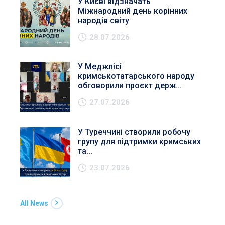
У Києві відзначать
Міжнародний день корінних
народів світу
28.07.2026
У Меджлісі
кримськотатарського народу
обговорили проєкт держ...
27.07.2026
У Туреччині створили робочу
групу для підтримки кримських
та...
23.07.2026
All News