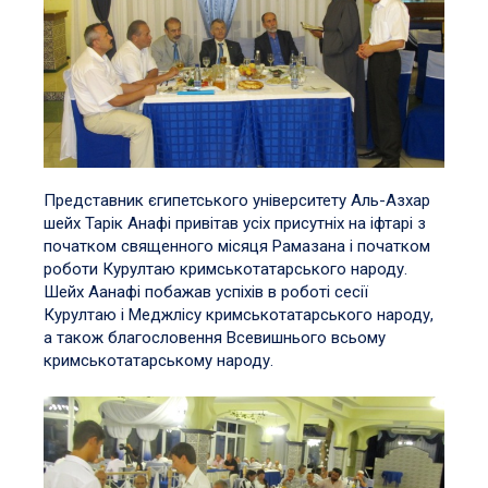
Представник єгипетського університету Аль-Азхар
шейх Тарік Анафі привітав усіх присутніх на іфтарі з
початком священного місяця Рамазана і початком
роботи Курултаю кримськотатарського народу.
Шейх Аанафі побажав успіхів в роботі сесії
Курултаю і Меджлісу кримськотатарського народу,
а також благословення Всевишнього всьому
кримськотатарському народу.