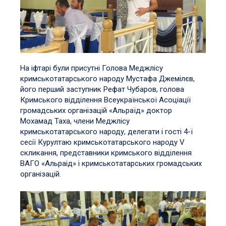
На іфтарі були присутні Голова Меджлісу
кримськотатарського народу Мустафа Джемілєв,
його перший заступник Рефат Чубаров, голова
Кримського відділення Всеукраїнської Асоціації
громадських організацій «Альраїд» доктор
Мохамад Таха, члени Меджлісу
кримськотатарського народу, делегати і гості 4-ї
сесії Курултаю кримськотатарського народу V
скликання, представники кримського відділення
ВАГО «Альраід» і кримськотатарських громадських
організацій.