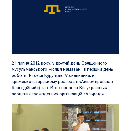
21 липня 2012 року, у другий день Священного
мусульманського місяця Рамазан і в перший день
роботи 4-ї сесії Курултаю V скликання, в
кримськотатарському ресторані «Айше» пройшов
благодійний іфтар. Його провела Всеукраїнська
асоціація громадських організацій «Альраїд».