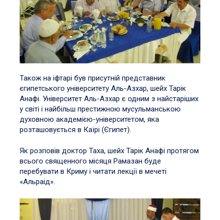
Також на іфтарі був присутній представник
єгипетського університету Аль-Азхар, шейх Тарік
Анафі. Університет Аль-Азхар є одним з найстаріших
у світі і найбільш престижною мусульманською
духовною академією-університетом, яка
розташовується в Каїрі (Єгипет).
Як розповів доктор Таха, шейх Тарік Анафі протягом
всього священного місяця Рамазан буде
перебувати в Криму і читати лекції в мечеті
«Альраід».