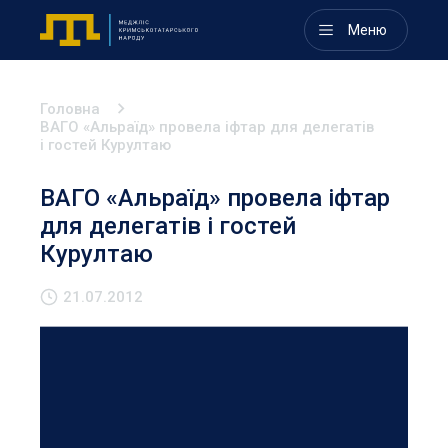
Меню
Головна
ВАГО «Альраїд» провела іфтар для делегатів
і гостей Курултаю
ВАГО «Альраїд» провела іфтар
для делегатів і гостей
Курултаю
21.07.2012