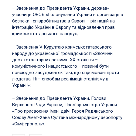
– Звернення до Президента України, держав-
учасниць ОБСЄ «Головування України в організації з
безпеки і співробітництва в Європі – рік надій на
інтеграцію України в Європу та відновлення прав
кримськотатарського народу»;
– Звернення V Курултаю кримськотатарського
народу до української громадськості «Злочини
двох тоталітарних режимів ХХ століття –
комуністичного і нацистського – повинні бути
повсюдно засуджені як такі, що спрямовані проти
людства. Ні – спробам реанімації сталінізму в
Україні!»;
– Звернення до Президента України, Голови
Верховної Ради України, Прем’єр-міністра України
«Про присвоєння імені двічі Героя Радянського
Союзу Амет-Хана Султана міжнародному аеропорту
«Сімферополь».