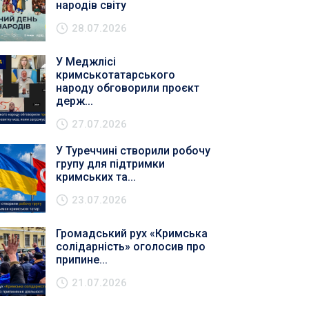
народів світу
28.07.2026
У Меджлісі
кримськотатарського
народу обговорили проєкт
держ...
27.07.2026
У Туреччині створили робочу
групу для підтримки
кримських та...
23.07.2026
Громадський рух «Кримська
солідарність» оголосив про
припине...
21.07.2026