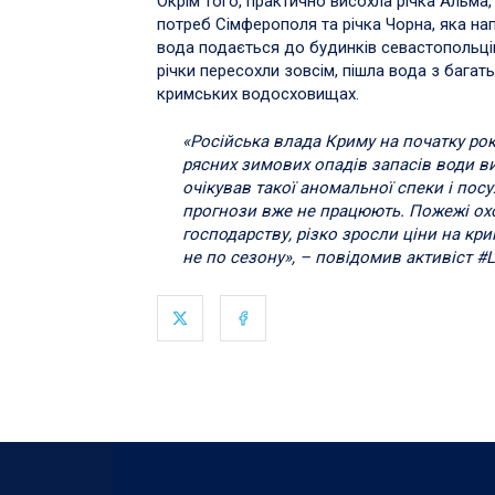
Окрім того, практично висохла річка Альм
потреб Сімферополя та річка Чорна, яка н
вода подається до будинків севастопольців.
річки пересохли зовсім, пішла вода з багат
кримських водосховищах.
«Російська влада Криму на початку ро
рясних зимових опадів запасів води вис
очікував такої аномальної спеки і посу
прогнози вже не працюють. Пожежі охо
господарству, різко зросли ціни на кр
не по сезону», – повідомив активіст #L