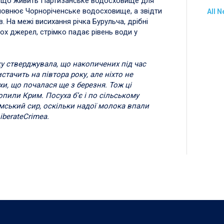
а, що живить Партизанське водосховище для
аповнює Чорноріченське водосховище, а звідти
All 
 На межі висихання річка Бурульча, дрібні
ьох джерел, стрімко падає рівень води у
ку стверджувала, що накопичених під час
тачить на півтора року, але ніхто не
хи, що почалася ще з березня. Тож ці
пили Крим. Посуха б’є і по сільському
имський сир, оскільки надої молока впали
iberateCrimea.