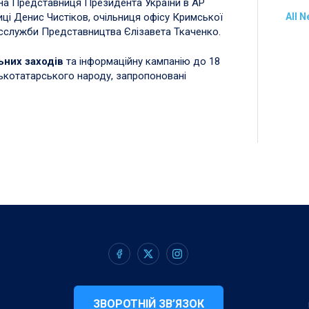
на Представниця Президента України в АР
ці Денис Чистіков, очільниця офісу Кримської
All 
сслужби Представництва Єлізавета Ткаченко.
ьних заходів
та інформаційну кампанію до 18
ськотатарського народу, запропоновані
ЗВОРОТНІЙ ЗВ’ЯЗОК