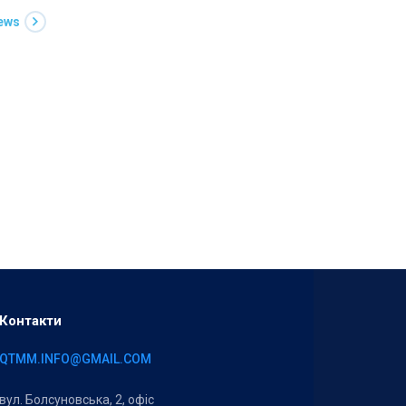
News
Контакти
QTMM.INFO@GMAIL.COM
вул. Болсуновська, 2, офіс