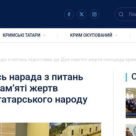
КРИМСЬКІ ТАТАРИ
КРИМ ОКУПОВАНИЙ
ада з питань підготовки до Дня пам’яті жертв геноциду кр
сь нарада з питань
ам’яті жертв
атарського народу