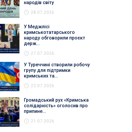
народів світу
28.07.2026
У Меджлісі
кримськотатарського
народу обговорили проєкт
держ...
27.07.2026
У Туреччині створили робочу
групу для підтримки
кримських та...
23.07.2026
Громадський рух «Кримська
солідарність» оголосив про
припине...
21.07.2026