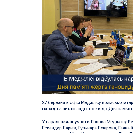
27 березня в офісі Меджлісу кримськотата
нарада
з питань підготовки до Дня пам’ят
У нараді
взяли участь
Голова Меджлісу Реф
Ескендер Барієв, Гульнара Бекірова, Гаяна 