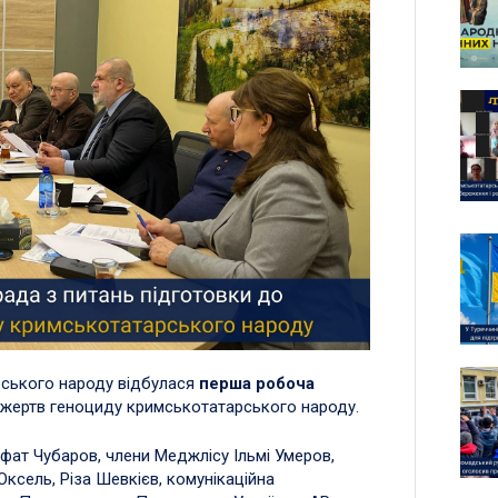
рського народу відбулася
перша робоча
і жертв геноциду кримськотатарського народу.
ат Чубаров, члени Меджлісу Ільмі Умеров,
Юксель, Різа Шевкієв, комунікаційна