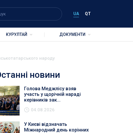
UA
QT
КУРУЛТАЙ
ДОКУМЕНТИ
имськотатарського народу
Останні новини
Голова Меджлісу взяв
участь у щорічній нараді
керівників зак...
04.08.2026
У Києві відзначать
Міжнародний день корінних