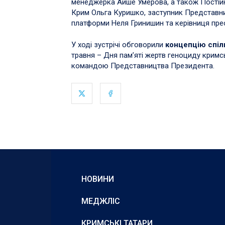
менеджерка Айше Умерова, а також Постій
Крим Ольга Куришко, заступник Представни
платформи Неля Гринишин та керівниця пре
У ході зустрічі обговорили
концепцію спіл
травня – Дня пам’яті жертв геноциду крим
командою Представництва Президента.
НОВИНИ
МЕДЖЛІС
КРИМСЬКІ ТАТАРИ