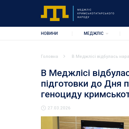
НОВИНИ
МЕДЖЛІС
Головна
В Меджлісі відбулась нар
В Меджлісі відбула
підготовки до Дня п
геноциду кримськот
27.03.2026