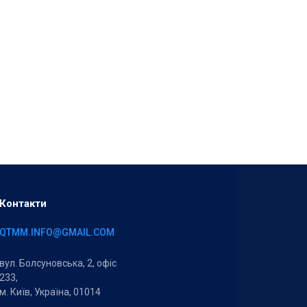
Контакти
QTMM.INFO@GMAIL.COM
вул. Болсуновська, 2, офіс
233,
м. Київ, Україна, 01014