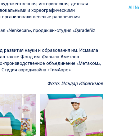
 художественная, историческая, детская
All 
 вокальными и хореографическими
й организовали весёлые развлечения.
ал «Nenkecan», продакшн-студия «Qaradeñiz
 развития науки и образования им. Исмаила
ал также Фонд им. Фазыла Аметова.
во-производственное объединение «Метаком»,
и Студия аэродизайна «ТимАэро».
Фото: Ильдар Ибрагимов