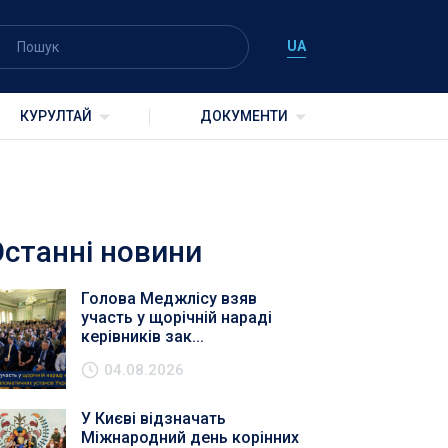
UA
КУРУЛТАЙ
ДОКУМЕНТИ
Останні новини
Голова Меджлісу взяв
участь у щорічній нараді
керівників зак...
04.08.2026
У Києві відзначать
Міжнародний день корінних