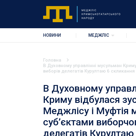
НОВИНИ
МЕДЖЛІС
Головна
В Духовному управлінні мусульман Криму
виборів делегатів Курултаю 6 скликання
В Духовному управл
Криму відбулася зус
Меджлісу і Муфтія 
суб’єктами виборчог
делегатів Курултаю