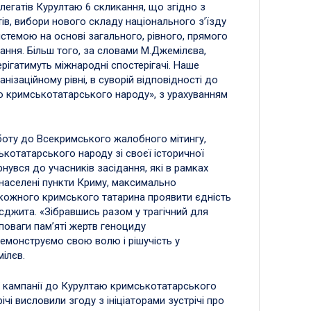
легатів Курултаю 6 скликання, що згідно з
в, вибори нового складу національного з’їзду
темою на основі загального, рівного, прямого
ння. Більш того, за словами М.Джемілєва,
ігатимуть міжнародні спостерігачі. Наше
ізаційному рівні, в суворій відповідності до
 кримськотатарського народу», з урахуванням
оту до Всекримського жалобного мітингу,
ькотатарського народу зі своєї історичної
нувся до учасників засідання, які в рамках
 населені пункти Криму, максимально
 кожного кримського татарина проявити єдність
есджита. «Зібравшись разом у трагічний для
поваги пам’яті жертв геноциду
емонструємо свою волю і рішучість у
мілєв.
ї кампанії до Курултаю кримськотатарського
ічі висловили згоду з ініціаторами зустрічі про