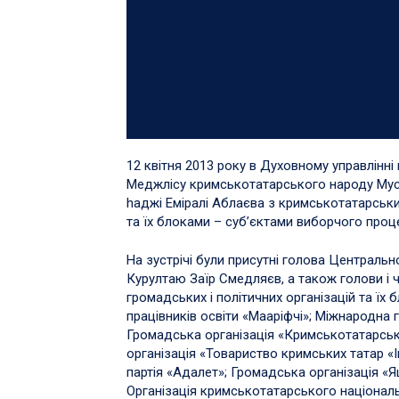
12 квітня 2013 року в Духовному управлінн
Меджлісу кримськотатарського народу Мус
hаджі Еміралі Аблаєва з кримськотатарськ
та їх блоками – суб’єктами виборчого проц
На зустрічі були присутні голова Центрально
Курултаю Заїр Смедляєв, а також голови і
громадських і політичних організацій та їх
працівників освіти «Мааріфчі»; Міжнародна 
Громадська організація «Кримськотатарськ
організація «Товариство кримських татар «
партія «Адалет»; Громадська організація «
Організація кримськотатарського національн