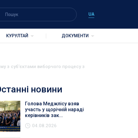
UA
КУРУЛТАЙ
ДОКУМЕНТИ
му з суб’єктами виборчого процесу з
Останні новини
Голова Меджлісу взяв
участь у щорічній нараді
керівників зак...
04.08.2026