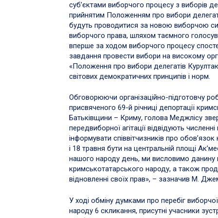
суб’єктами виборчого процесу з виборів де
прийнятим Положенням про вибори делегаті
будуть проводитися за новою виборчою сис
виборчого права, шляхом таємного голосува
вперше за ходом виборчого процесу спостер
завдання провести вибори на високому орган
«Положення про вибори делегатів Курултаю
світових демократичних принципів і норм.
Обговорюючи організаційно-підготовчу роб
присвяченого 69-й річниці депортації кримс
Батьківщини – Криму, голова Меджлісу звер
передвиборної агітації відвідують численні
інформувати співвітчизників про обов’язок
і 18 травня бути на центральній площі Ак’м
нашого народу день, ми висловимо данину 
кримськотатарського народу, а також прод
відновленні своїх прав», – зазначив М. Дже
У ході обміну думками про перебіг виборчо
народу 6 скликання, присутні учасники зустр