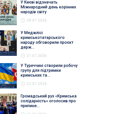
У Києві відзначать
Міжнародний день корінних
народів світу
28.07.2026
У Меджлісі
кримськотатарського
народу обговорили проєкт
держ...
27.07.2026
У Туреччині створили робочу
групу для підтримки
кримських та...
23.07.2026
Громадський рух «Кримська
солідарність» оголосив про
припине...