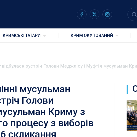
КРИМСЬКІ ТАТАРИ
КРИМ ОКУПОВАНИЙ
 відбулася зустріч Голови Меджлісу і Муфтія мусульман Кри
інні мусульман
тріч Голови
мусульман Криму з
о процесу з виборів
 6 скликання