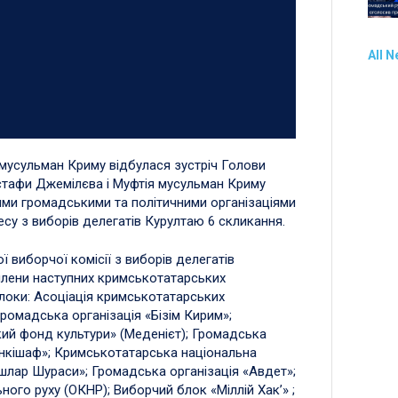
All 
і мусульман Криму відбулася зустріч Голови
тафи Джемілєва і Муфтія мусульман Криму
ими громадськими та політичними організаціями
есу з виборів делегатів Курултаю 6 скликання.
ї виборчої комісії з виборів делегатів
 члени наступних кримськотатарських
 блоки: Асоціація кримськотатарських
громадська організація «Бізім Кирим»;
ий фонд культури» (Меденієт); Громадська
Інкішаф»; Кримськотатарська національна
Яшлар Шураси»; Громадська організація «Авдет»;
ого руху (ОКНР); Виборчий блок «Міллій Хак’» ;