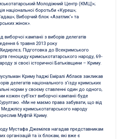
мськотатарський Молодіжний Центр (КМЦ)»;
ія національної боротьби «Куреш»;
’адаш»; Виборчий блок «Азатлик’» та
рських жінок».
ід виборчої кампанії з виборів делегатів
ведення 6 травня 2013 року
 Хидирлєз; Підготовка до Всекримського
ертв геноциду кримськотатарського народу, 69-
ароду зі своєї історичної Батьківщини – Криму.
 мусульман Криму hаджі Еміралі Аблаєв закликав
рів делегатів національного з’їзду кримських
альні норми у своєму ставленні один до одного,
ими кожен суб’єкт виборчої кампанії буде
Курултаю. «Ми не маємо права забувати, що від
го Меджлісу кримськотатарського народу
креслив Муфтій Криму.
роду Мустафа Джемілєв нагадав представникам
х організацій та їх блокам, які вже є