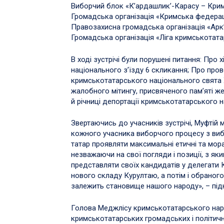
Виборчий блок «К’ардашлик’-Карасу – Кри
Громадська організація «Кримська федерац
Правозахисна громадська організація «Арк
Громадська організація «Ліга кримськотата
В ході зустрічі були порушені питання: Про х
національного з’їзду 6 скликання; Про про
кримськотатарського національного свята
жалобного мітингу, присвяченого пам’яті ж
й річниці депортації кримськотатарського н
Звертаючись до учасників зустрічі, Муфтій
кожного учасника виборчого процесу з вибо
татар проявляти максимальні етичні та мор
незважаючи на свої погляди і позиції, з як
представляти своїх кандидатів у делегати 
нового складу Курултаю, а потім і обрано
залежить становище нашого народу», – під
Голова Меджлісу кримськотатарського на
кримськотатарських громадських і політични