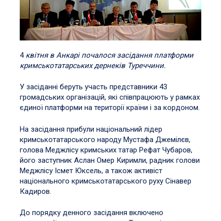
4
квітня в Анкарі почалося засідання платформи
кримськотатарських дернеків Туреччини.
У засіданні беруть участь представники 43
громадських організацій, які співпрацюють у рамках
єдиної платформи на території країни і за кордоном.
На засідання прибули національний лідер
кримськотатарського народу Мустафа Джемілєв,
голова Меджлісу кримських татар Рефат Чубаров,
його заступник Аслан Омер Киримли, радник голови
Меджлісу Ісмет Юксель, а також активіст
національного кримськотатарського руху Сінавер
Кадиров.
До порядку денного засідання включено