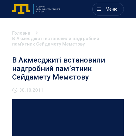
Меню
Головна
В Акмесджиті встановили надгробний
пам’ятник Сейдамету Мемєтову
В Акмесджиті встановили
надгробний пам’ятник
Сейдамету Мемєтову
30.10.2011