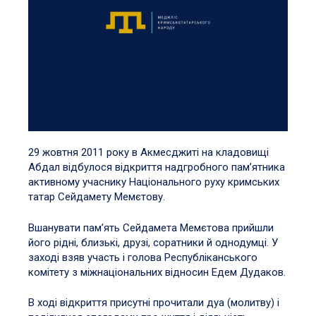
29 жовтня 2011 року в Акмесджиті на кладовищі
Абдал відбулося відкриття надгробного пам’ятника
активному учаснику Національного руху кримських
татар Сейдамету Мемєтову.
Вшанувати пам’ять Сейдамета Мемєтова прийшли
його рідні, близькі, друзі, соратники й однодумці. У
заході взяв участь і голова Республіканського
комітету з міжнаціональних відносин Едем Дудаков.
В ході відкриття присутні прочитали дуа (молитву) і