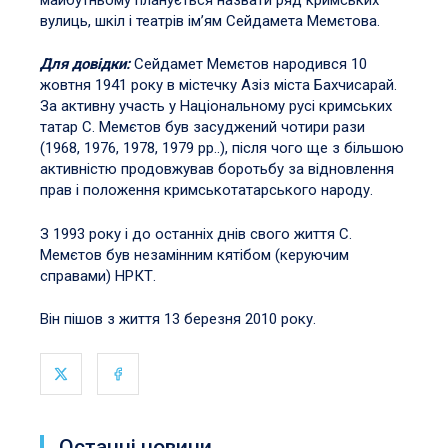
вулиць, шкіл і театрів ім’ям Сейдамета Мемєтова.
Для довідки:
Сейдамет Мемєтов народився 10
жовтня 1941 року в містечку Азіз міста Бахчисарай.
За активну участь у Національному русі кримських
татар С. Мемєтов був засуджений чотири рази
(1968, 1976, 1978, 1979 рр..), після чого ще з більшою
активністю продовжував боротьбу за відновлення
прав і положення кримськотатарського народу.
З 1993 року і до останніх днів свого життя С.
Мемєтов був незамінним кятібом (керуючим
справами) НРКТ.
Він пішов з життя 13 березня 2010 року.
Останні новини