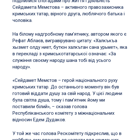
поділилися спогадами про життя і діяльність
Сейдамета Мемєтова – активного правозахисника
кримських татар, вірного друга, люблячого батька і
чоловіка.
На білому надгробному пам’ятнику, автором якого є
Рефат Аблаєв, вигравірувано цитату: «Халкъкъа
хызмет олду ниет, бутюн халкътан сана урьмет», яка
в перекладі з кримськотатарської означає: «За
служіння своєму народу шана тобі від усього
народу».
«Сейдамет Мемєтов – герой національного руху
кримських татар. До останнього моменту він був
готовий віддати душу за свій народ. У цієї людини
була світла душа, тому і пам’ятник йому ми
поставили білий», – сказав голова
Республіканського комітету з міжнаціональних
відносин Едем Дудаков.
У той же час голова Рескомітету підкреслив, що в
майбутньому планується назвати ряд кримських