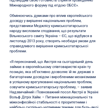
підтвердив свою готовність сприяти проведенню
Міжнародного форуму під егідою ОБСЄ».
Обмінюючись думками про вплив європейського
досвіду у вирішенні національних проблем,
представники Меджлісу кримськотатарського
народу висловили сподівання, що результати
Вільнюського саміту Україна – ЄС, що відбувся в
листопаді 2013 року, створять необхідні умови для
справедливого вирішення кримськотатарської
проблеми.
«Я переконаний, що Австрія на сьогоднішній день
займає в європейському співтоваристві країн ту
позицію, яка об’єктивно дозволяє їй як державі з
багаторічним досвідом і виробленими механізмами
в успішному врегулюванні національних проблем,
озвучити кримськотатарську проблему, – заявив
Надзвичайний і Повноважний посол Австрії в Україні
Вольф Дітріх Хайм. – Питання міжнаціональної та
міжконфесійної стабільності є пріоритетними і
найбільш суспільно-чутливими темами для будь-якої