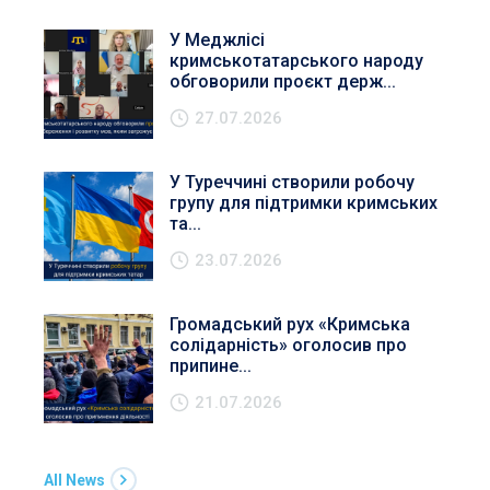
У Меджлісі
кримськотатарського народу
обговорили проєкт держ...
27.07.2026
У Туреччині створили робочу
групу для підтримки кримських
та...
23.07.2026
Громадський рух «Кримська
солідарність» оголосив про
припине...
21.07.2026
All News