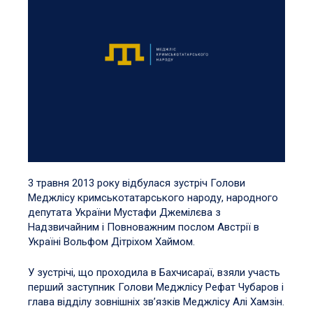
3 травня 2013 року відбулася зустріч Голови
Меджлісу кримськотатарського народу, народного
депутата України Мустафи Джемілєва з
Надзвичайним і Повноважним послом Австрії в
Україні Вольфом Дітріхом Хаймом.
У зустрічі, що проходила в Бахчисараї, взяли участь
перший заступник Голови Меджлісу Рефат Чубаров і
глава відділу зовнішніх зв’язків Меджлісу Алі Хамзін.