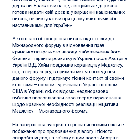
держави. Вважаючи на це, австрійське держава
готова надати свій досвід у вирішенні національних
питань, не виступаючи при цьому вчителями або
наставниками для України».
У контексті обговорення питань підготовки до
Міжнародного форуму з відновлення прав
кримськотатарського народу, забезпечення його
безпеки і гарантій розвитку в Україні, посол Австрії в
Україні В.Д. Хайм повідомив керівництву Меджлісу,
що, в першу чергу, є прихильником проведення
даного форуму і підтримує тісний контакт зі своїми
колегами – послом Туреччини в Україні і послом
США в Україні, які, як відомо, неодноразово
публічно висловлювали своє тверде переконання
щодо крайньої необхідності реалізації ініціативи
Меджлісу – Міжнародного форуму.
На завершення зустрічі, сторони висловили спільне
побажання про продовження діалогу і тісного
співробітництва, і в зв’язку з цим посол Австрії в