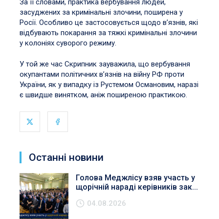
За її словами, практика вербування людей,
засуджених за кримінальні злочини, поширена у
Росії. Особливо це застосовується щодо в’язнів, які
відбувають покарання за тяжкі кримінальні злочини
у колоніях суворого режиму.
У той же час Скрипник зауважила, що вербування
окупантами політичних в’язнів на війну РФ проти
України, як у випадку із Рустемом Османовим, наразі
є швидше винятком, аніж поширеною практикою.
Останні новини
Голова Меджлісу взяв участь у
щорічній нараді керівників зак...
04.08.2026