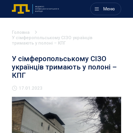
Меню
Головна
У сімферопольському СІЗО українців
тримають у полоні – КПГ
У сімферопольському СІЗО
українців тримають у полоні –
КПГ
17.01.2023