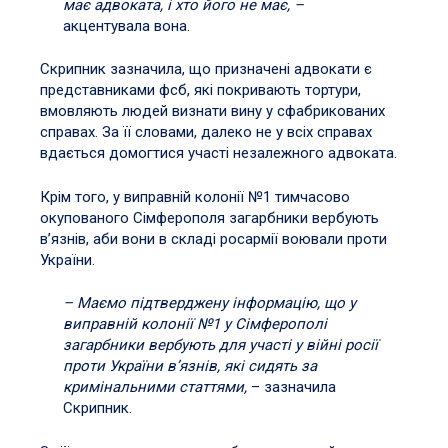
має адвоката, і хто його не має, –
акцентувала вона.
Скрипник зазначила, що призначені адвокати є
представниками фсб, які покривають тортури,
вмовляють людей визнати вину у сфабрикованих
справах. За її словами, далеко не у всіх справах
вдається домогтися участі незалежного адвоката.
Крім того, у виправній колонії №1 тимчасово
окупованого Сімферополя загарбники вербують
в’язнів, аби вони в складі росармії воювали проти
України.
– Маємо підтверджену інформацію, що у
виправній колонії №1 у Сімферополі
загарбники вербують для участі у війні росії
проти України в’язнів, які сидять за
кримінальними статтями,
– зазначила
Скрипник.