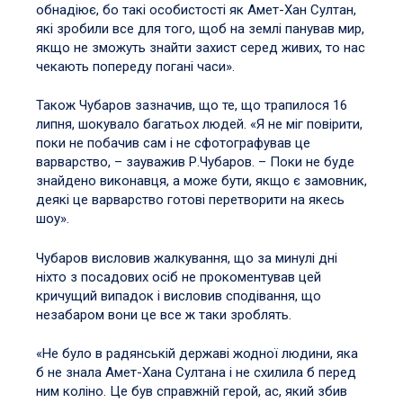
обнадіює, бо такі особистості як Амет-Хан Султан,
які зробили все для того, щоб на землі панував мир,
якщо не зможуть знайти захист серед живих, то нас
чекають попереду погані часи».
Також Чубаров зазначив, що те, що трапилося 16
липня, шокувало багатьох людей. «Я не міг повірити,
поки не побачив сам і не сфотографував це
варварство, – зауважив Р.Чубаров. – Поки не буде
знайдено виконавця, а може бути, якщо є замовник,
деякі це варварство готові перетворити на якесь
шоу».
Чубаров висловив жалкування, що за минулі дні
ніхто з посадових осіб не прокоментував цей
кричущий випадок і висловив сподівання, що
незабаром вони це все ж таки зроблять.
«Не було в радянській державі жодної людини, яка
б не знала Амет-Хана Султана і не схилила б перед
ним коліно. Це був справжній герой, ас, який збив