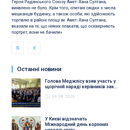
Героя Радянського Союзу Амет-Хана Султана,
виявлено не було. Крім того, опитані свідки з числа
мешканців будинку, а також особи, які здійснюють
торгівлю в районі площі ім. Амет-Хана Султана,
вказали на те, що ніяких плакатів, що оскверняють
портрет, вони не бачили»
Останні новини
Голова Меджлісу взяв участь у
щорічній нараді керівників зак...
04.08.2026
У Києві відзначать
Міжнародний день корінних
народів світу