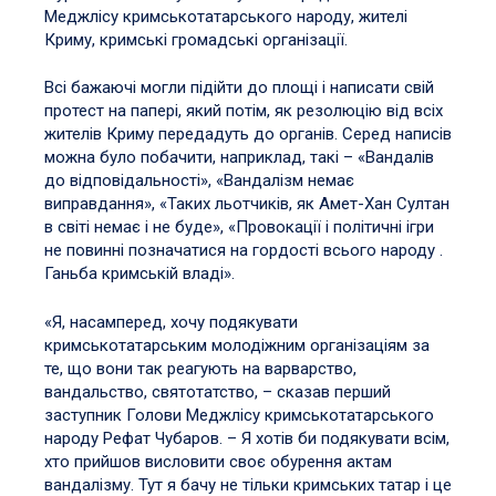
Меджлісу кримськотатарського народу, жителі
Криму, кримські громадські організації.
Всі бажаючі могли підійти до площі і написати свій
протест на папері, який потім, як резолюцію від всіх
жителів Криму передадуть до органів. Серед написів
можна було побачити, наприклад, такі – «Вандалів
до відповідальності», «Вандалізм немає
виправдання», «Таких льотчиків, як Амет-Хан Султан
в світі немає і не буде», «Провокації і політичні ігри
не повинні позначатися на гордості всього народу .
Ганьба кримській владі».
«Я, насамперед, хочу подякувати
кримськотатарським молодіжним організаціям за
те, що вони так реагують на варварство,
вандальство, святотатство, – сказав перший
заступник Голови Меджлісу кримськотатарського
народу Рефат Чубаров. – Я хотів би подякувати всім,
хто прийшов висловити своє обурення актам
вандалізму. Тут я бачу не тільки кримських татар і це