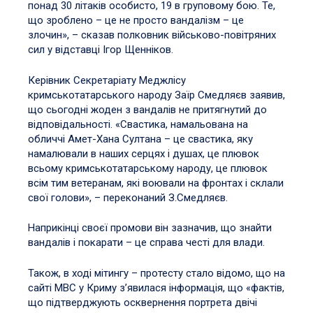
понад 30 літаків особисто, 19 в груповому бою. Те,
що зроблено – це не просто вандалізм – це
злочин», – сказав полковник військово-повітряних
сил у відставці Ігор Щенніков.
Керівник Секретаріату Меджлісу
кримськотатарського народу Заїр Смедляєв заявив,
що сьогодні жоден з вандалів не притягнутий до
відповідальності. «Свастика, намальована на
обличчі Амет-Хана Султана – це свастика, яку
намалювали в наших серцях і душах, це плювок
всьому кримськотатарському народу, це плювок
всім тим ветеранам, які воювали на фронтах і склали
свої голови», – переконаний З.Смедляєв.
Наприкінці своєї промови він зазначив, що знайти
вандалів і покарати – це справа честі для влади.
Також, в ході мітингу – протесту стало відомо, що на
сайті МВС у Криму з’явилася інформація, що «фактів,
що підтверджують осквернення портрета двічі