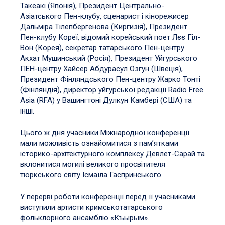
Такеакі (Японія), Президент Центрально-
Азіатського Пен-клубу, сценарист і кінорежисер
Дальміра Тілепбергенова (Киргизія), Президент
Пен-клубу Кореї, відомий корейський поет Лєє Гіл-
Вон (Корея), секретар татарського Пен-центру
Акхат Мушинський (Росія), Президент Уйгурського
ПЕН-центру Хайсер Абдурасул Озгун (Швеція),
Президент Фінляндського Пен-центру Жарко Тонті
(Фінляндія), директор уйгурської редакції Radio Free
Asia (RFA) у Вашингтоні Дулкун Камбері (США) та
інші.
Цього ж дня учасники Міжнародної конференції
мали можливість ознайомитися з пам’ятками
історико-архітектурного комплексу Девлет-Сарай та
вклонитися могилі великого просвітителя
тюркського світу Ісмаїла Гаспринського.
У перерві роботи конференції перед її учасниками
виступили артисти кримськотатарського
фольклорного ансамблю «Къырым».