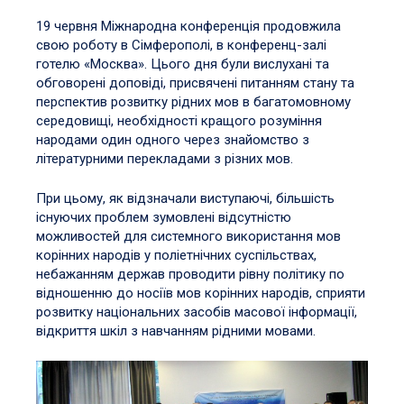
19 червня Міжнародна конференція продовжила
свою роботу в Сімферополі, в конференц-залі
готелю «Москва». Цього дня були вислухані та
обговорені доповіді, присвячені питанням стану та
перспектив розвитку рідних мов в багатомовному
середовищі, необхідності кращого розуміння
народами один одного через знайомство з
літературними перекладами з різних мов.
При цьому, як відзначали виступаючі, більшість
існуючих проблем зумовлені відсутністю
можливостей для системного використання мов
корінних народів у поліетнічних суспільствах,
небажанням держав проводити рівну політику по
відношенню до носіїв мов корінних народів, сприяти
розвитку національних засобів масової інформації,
відкриття шкіл з навчанням рідними мовами.