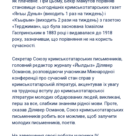
як плачевне. При цьому, Бекір Мамутов порівняв
становище сьогоднішніх кримськотатарських газет
«Янъы Дунья» (виходить 1 раз на тиждень) і
«Къырым» (виходить 2 рази на тиждень) з газетою
«Терджиман», що була заснована Ісмаїлом
Гаспринським в 1883 році і видавалася до 1918
року, зазначивши, що порівняння не на користь
сучасності.
Секретар Союзу кримськотатарських письменників,
головний редактор журналу «Йылдыз» Ділявер
Османов, розповідаючи учасникам Міжнародної
конференції про сучасний стан справ у
кримськотатарській літературі, акцентував їх увагу
на труднощі вступу до кримськотатарської
літератури молодих обдарованих людей, викликані,
перш за все, слабким знанням рідної мови. Проте,
сказав Ділявер Османов, Союз кримськотатарських
письменників робить все можливе, щоб залучити
молодих письменників, поетів.
На завершення своєї роботи учасники IV