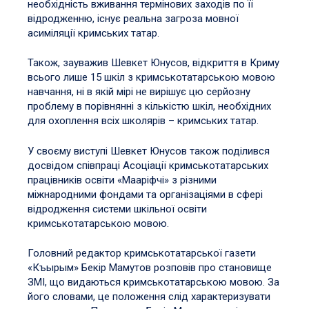
необхідність вживання термінових заходів по її
відродженню, існує реальна загроза мовної
асиміляції кримських татар.
Також, зауважив Шевкет Юнусов, відкриття в Криму
всього лише 15 шкіл з кримськотатарською мовою
навчання, ні в якій мірі не вирішує цю серйозну
проблему в порівнянні з кількістю шкіл, необхідних
для охоплення всіх школярів – кримських татар.
У своєму виступі Шевкет Юнусов також поділився
досвідом співпраці Асоціації кримськотатарських
працівників освіти «Мааріфчі» з різними
міжнародними фондами та організаціями в сфері
відродження системи шкільної освіти
кримськотатарською мовою.
Головний редактор кримськотатарської газети
«Къырым» Бекір Мамутов розповів про становище
ЗМІ, що видаються кримськотатарською мовою. За
його словами, це положення слід характеризувати