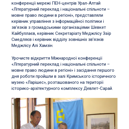
конференції мережі ПЕН-центрів Урал-Алтай
«Літературний переклад і національні спільноти –
мовне право людини в регіоні», представляли
керівник управління з інформаційної політики і
зв’язків з громадськими організаціями Шевкет
Кайбуллаєв, керівник Секретаріату Меджлісу Заїр
Смедляєв і керівник відділу зовнішніх зв’язків
Меджлісу Алі Хамзін.
Урочисте відкриття Міжнародної конференції
«Літературний переклад і національні спільноти –
мовне право людини в регіоні» і засідання першого
дня роботи пройшли в залі Кримського історичного
музею «Ларішес», розташованого на території
історико-архітектурного комплексу Девлет-Сарай.