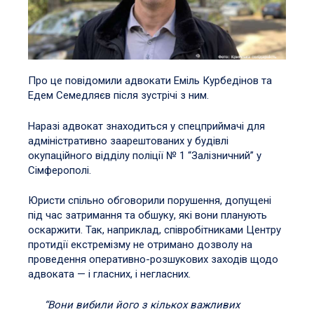
Про це повідомили адвокати Еміль Курбедінов та
Едем Семедляєв після зустрічі з ним.
Наразі адвокат знаходиться у спецприймачі для
адміністративно заарештованих у будівлі
окупаційного відділу поліції № 1 “Залізничний” у
Сімферополі.
Юристи спільно обговорили порушення, допущені
під час затримання та обшуку, які вони планують
оскаржити. Так, наприклад, співробітниками Центру
протидії екстремізму не отримано дозволу на
проведення оперативно-розшукових заходів щодо
адвоката — і гласних, і негласних.
“Вони вибили його з кількох важливих