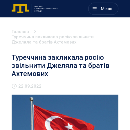
Меню
Головна
Туреччина закликала росію звільнити
Джеляла та братів Ахтемових
Туреччина закликала росію
звільнити Джеляла та братів
Ахтемових
22.09.2022