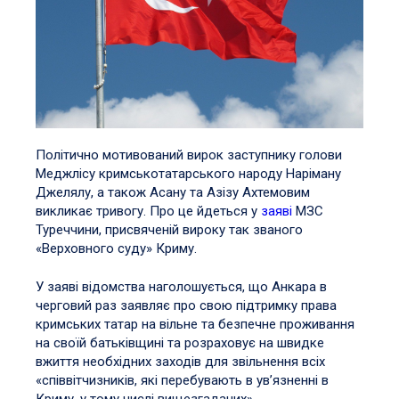
Політично мотивований вирок заступнику голови
Меджлісу кримськотатарського народу Наріману
Джелялу, а також Асану та Азізу Ахтемовим
викликає тривогу. Про це йдеться у
заяві
МЗС
Туреччини, присвяченій вироку так званого
«Верховного суду» Криму.
У заяві відомства наголошується, що Анкара в
черговий раз заявляє про свою підтримку права
кримських татар на вільне та безпечне проживання
на своїй батьківщині та розраховує на швидке
вжиття необхідних заходів для звільнення всіх
«співвітчизників, які перебувають в ув’язненні в