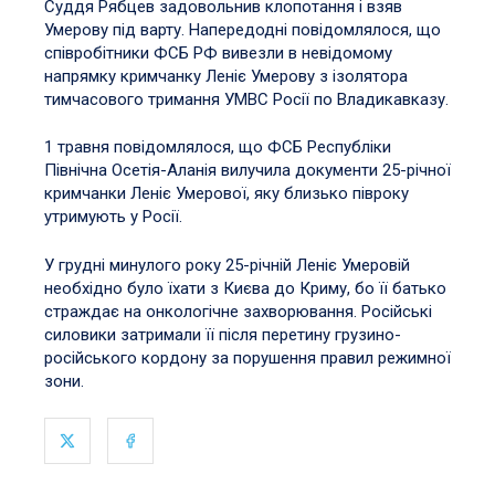
Суддя Рябцев задовольнив клопотання і взяв
Умерову під варту. Напередодні повідомлялося, що
співробітники ФСБ РФ вивезли в невідомому
напрямку кримчанку Леніє Умерову з ізолятора
тимчасового тримання УМВС Росії по Владикавказу.
1 травня повідомлялося, що ФСБ Республіки
Північна Осетія-Аланія вилучила документи 25-річної
кримчанки Леніє Умерової, яку близько півроку
утримують у Росії.
У грудні минулого року 25-річній Леніє Умеровій
необхідно було їхати з Києва до Криму, бо її батько
страждає на онкологічне захворювання. Російські
силовики затримали її після перетину грузино-
російського кордону за порушення правил режимної
зони.