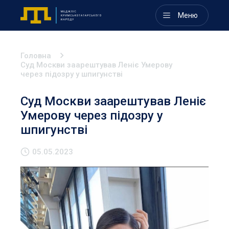
Меню
Головна
Суд Москви заарештував Леніє Умерову
через підозру у шпигунстві
Суд Москви заарештував Леніє
Умерову через підозру у
шпигунстві
05.05.2023