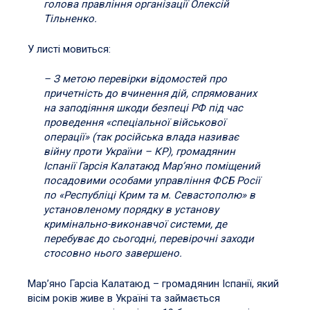
голова правління організації Олексій
Тільненко.
У листі мовиться:
– З метою перевірки відомостей про
причетність до вчинення дій, спрямованих
на заподіяння шкоди безпеці РФ під час
проведення «спеціальної військової
операції» (так російська влада називає
війну проти України – КР), громадянин
Іспанії Гарсія Калатаюд Мар’яно поміщений
посадовими особами управління ФСБ Росії
по «Республіці Крим та м. Севастополю» в
установленому порядку в установу
кримінально-виконавчої системи, де
перебуває до сьогодні, перевірочні заходи
стосовно нього завершено.
Мар’яно Гарсіа Калатаюд – громадянин Іспанії, який
вісім років живе в Україні та займається