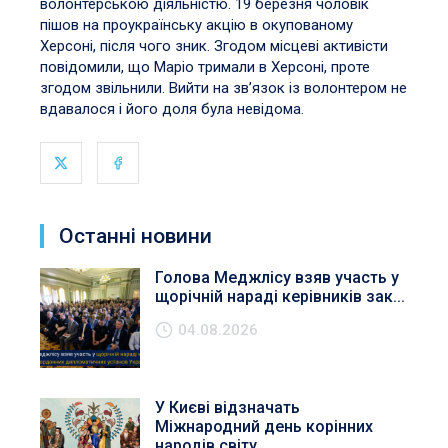
волонтерською діяльністю. 19 березня чоловік
пішов на проукраїнську акцію в окупованому
Херсоні, після чого зник. Згодом місцеві активісти
повідомили, що Маріо тримали в Херсоні, проте
згодом звільнили. Вийти на зв’язок із волонтером не
вдавалося і його доля була невідома.
Останні новини
Голова Меджлісу взяв участь у
щорічній нараді керівників зак...
04.08.2026
У Києві відзначать
Міжнародний день корінних
народів світу