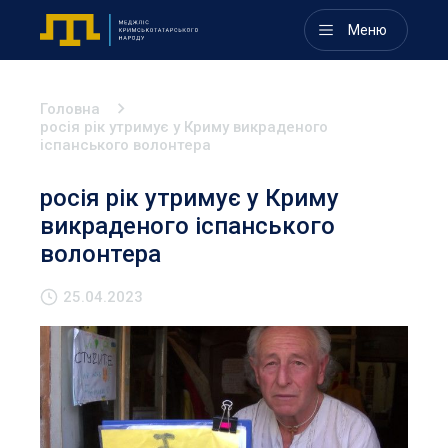
Меню
Головна
росія рік утримує у Криму викраденого
іспанського волонтера
росія рік утримує у Криму
викраденого іспанського
волонтера
25.04.2023