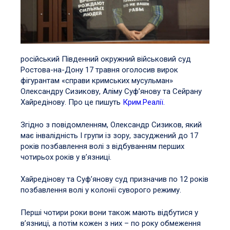
російський Південний окружний військовий суд
Ростова-на-Дону 17 травня оголосив вирок
фігурантам «справи кримських мусульман»
Олександру Сизикову, Аліму Суф’янову та Сейрану
Хайредінову. Про це пишуть
Крим.Реалії.
Згідно з повідомленням, Олександр Сизиков, який
має інвалідність І групи із зору, засуджений до 17
років позбавлення волі з відбуванням перших
чотирьох років у в’язниці.
Хайредінову та Суф’янову суд призначив по 12 років
позбавлення волі у колонії суворого режиму.
Перші чотири роки вони також мають відбутися у
в’язниці, а потім кожен з них – по року обмеження