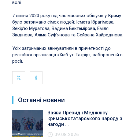
волі.
7 липня 2020 року під час масових обшуків у Криму
було затримано сімох людей: Ісмета Ібрагімова,
Зекір’ю Муратова, Вадима Бектемірова, Еміля
Зіядінова, Аліма Суф’янова та Сейрана Хайредінова.
Усіх затриманих звинуватили в причетності до
релігійної організації «Хізб ут-Тахрір», забороненій в
росії.
Останні новини
Заява Президії Меджлісу
кримськотатарського народу з
нагоди ...
09.08.2026