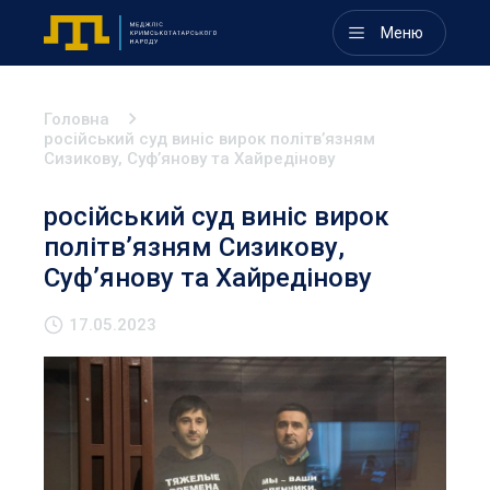
Меню
Головна
російський суд виніс вирок політв’язням
Сизикову, Суф’янову та Хайредінову
російський суд виніс вирок
політв’язням Сизикову,
Суф’янову та Хайредінову
17.05.2023