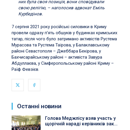
них була своя позиція, вони сповідували
свою релігію, – наголосив адвокат Еміль
Курбедінов.
7 серпня 2021 року російські силовики в Криму
провели одразу п’ять обшуків у будинках кримських
татар, після чого було затримано активістів Рустема
Мурасова та Рустема Таїрова, у Балаклавському
районі Севастополя – Джеббара Бекірова, у
Бахчисарайському районі – активіста Завура
Абдуллаєва, у Сімферопольському районі Криму –
Раїф Февзієв.
Останні новини
Голова Меджлісу взяв участь у
щорічній нараді керівників зак...