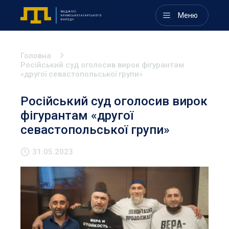
Меню
Головна
Російський суд оголосив вирок фігурантам
«другої севастопольської групи»
Російський суд оголосив вирок
фігурантам «другої
севастопольської групи»
31.05.2023