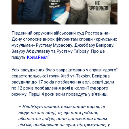
Південний окружний військовий суд Ростова-на-
Дону оголосив вирок фігурантам справи «кримських
мусульман» Рустему Мурасову, Джеббару Бекірову,
Завуру Абдуллаєву та Рустему Таїрову. Про це
пишуть
Крим.Реалії.
Усіх засуджених було заарештовано у справі «другої
севастопольської групи Хізб ут-Тахрір». Бекірова
засудили до 17 років позбавлення волі, решті дали
по 12 років позбавлення волі в колонії суворого
режиму. Перші 4 роки вони проведуть у в’язниці.
– Необґрунтований, незаконний вирок, ці
люди не злочинці, те, що вони робили,
абсолютне добро, вони допомагали іншим
сім’ям, приїжджали на суди, підтримували, у