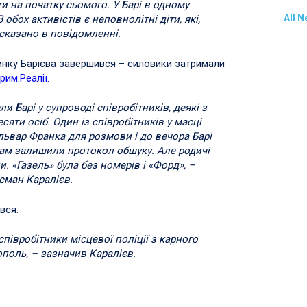
 на початку сьомого. У Барі в одному
All 
обох активістів є неповнолітні діти, які,
– сказано в повідомленні.
инку Барієва завершився – силовики затримали
рим.Реалії.
и Барі у супроводі співробітників, деякі з
сяти осіб. Один із співробітників у масці
львар Франка для розмови і до вечора Барі
ам залишили протокол обшуку. Але родичі
 «Газель» була без номерів і «Форд», –
сман Каралієв.
ився.
півробітники місцевої поліції з карного
поль, – зазначив Каралієв.