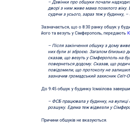
– Дзвінки про обшуки почали надходити
дворі з ним живе мама похилого віку. В 
судячи з усього, зараз теж у будинку, 
Зазначається, що о 8:30 ранку обшук у буд
його та везуть у Сімферополь, передають
К
– Після закінчення обшуку з дому вивел
них були зі зброєю. Загалом близько де
сказав, що везуть у Сімферополь на бу
повернеться додому. Сказав, що родич
повідомили, що протоколу не залишили.
зазначив громадський захисник Сеїт-О
До 9:45 обшук у будинку Ісмаїлова заверш
– ФСБ працювала у будинку, на вулиці с
розшуку. Едема теж відвезли у Сімферо
Причини обшуків не вказуються.