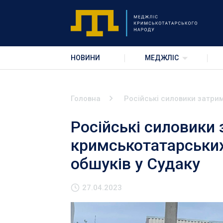
НОВИНИ
МЕДЖЛІС
Головна
Російські силовики затрим
Російські силовики
кримськотатарських 
обшуків у Судаку
27.04.2023