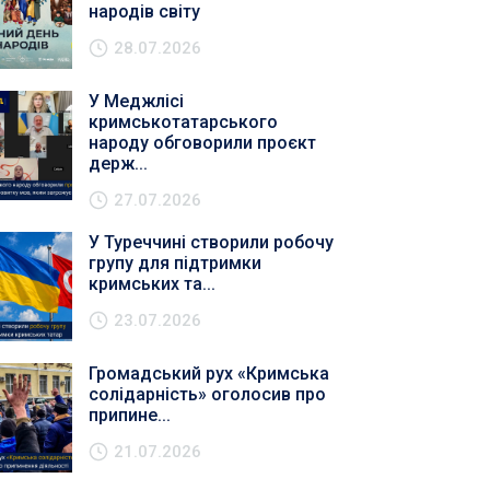
народів світу
28.07.2026
У Меджлісі
кримськотатарського
народу обговорили проєкт
держ...
27.07.2026
У Туреччині створили робочу
групу для підтримки
кримських та...
23.07.2026
Громадський рух «Кримська
солідарність» оголосив про
припине...
21.07.2026