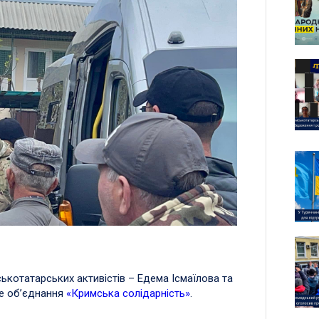
котатарських активістів – Едема Ісмаїлова та
ке об’єднання
«Кримська солідарність»
.