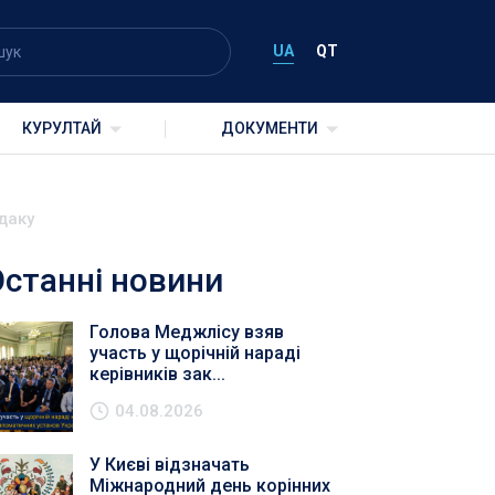
UA
QT
КУРУЛТАЙ
ДОКУМЕНТИ
даку
Останні новини
Голова Меджлісу взяв
участь у щорічній нараді
керівників зак...
04.08.2026
У Києві відзначать
Міжнародний день корінних