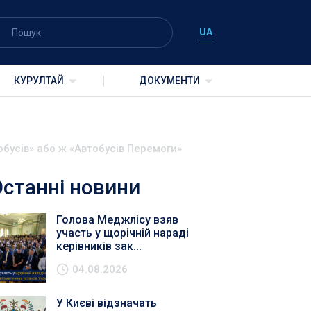
UA
КУРУЛТАЙ
ДОКУМЕНТИ
обусів» або ж «Автобусів Перемоги»
Останні новини
Голова Меджлісу взяв
участь у щорічній нараді
керівників зак...
04.08.2026
У Києві відзначать