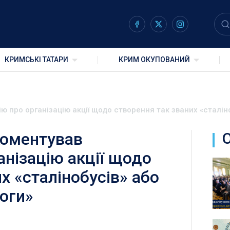
КРИМСЬКІ ТАТАРИ
КРИМ ОКУПОВАНИЙ
 про організацію акції щодо створення так званих «сталін
коментував
анізацію акції щодо
х «сталінобусів» або
оги»