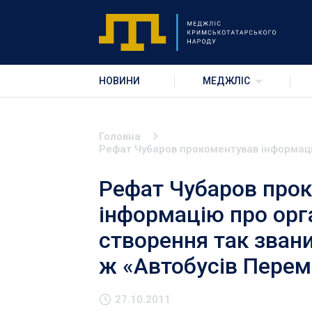
НОВИНИ
МЕДЖЛІС
Головна
Рефат Чубаров прокоментував інформацію
Рефат Чубаров про
інформацію про орг
створення так звани
ж «Автобусів Перем
27.10.2011