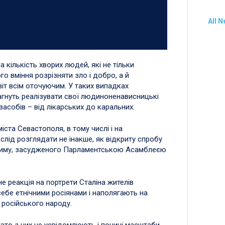
All 
 кількість хворих людей, які не тільки
о вміння розрізняти зло і добро, а й
віт всім оточуючим. У таких випадках
агнуть реалізувати свої людиноненависницькі
засобів – від лікарських до каральних.
іста Севастополя, в тому числі і на
слід розглядати не інакше, як відкриту спробу
режиму, засудженого Парламентською Асамблеєю
 реакція на портрети Сталіна жителів
себе етнічними росіянами і наполягають на
 російського народу.