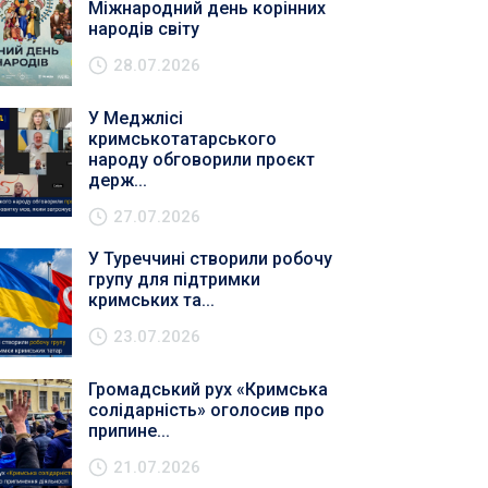
Міжнародний день корінних
народів світу
28.07.2026
У Меджлісі
кримськотатарського
народу обговорили проєкт
держ...
27.07.2026
У Туреччині створили робочу
групу для підтримки
кримських та...
23.07.2026
Громадський рух «Кримська
солідарність» оголосив про
припине...
21.07.2026