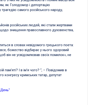
ато з них не усвідомлюють і понині масштаби
рим, як Голодомор і депортацію
у трагедію самого російського народу,
ьйонів російських людей, які стали жертвами
ії щодо знищення православного духовенства,
ститься в словах невідомого грецького поета:
а все, божество відбирає у нього здоровий
щоб він не усвідомлював своїх помилок», не
 пам’яті? І в ім’я чого? “, – Повідомив в
ого конгресу кримських татар, депутат
“День”