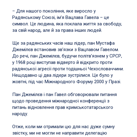
​​​​​– Для нашого покоління, яке виросло у
Радянському Союзі, ім’я Вацлава Гавела – це
символ. Це людина, яка поклала життя за свободу,
за свій народ, але й за права інших людей.
Ще за радянських часів наш лідер, пан Мустафа
Джемілєв встановив зв’язки з Вацлавом Гавелом.
До речі, пан Джемілєв, будучи політв’язнем у СРСР,
у 1968 році виступав відверто й відкрито проти
радянської агресії проти тодішньої Чехословаччини.
Нещодавно ці два лідери зустрілися. Це було у
жовтні, під час Міжнародного Форуму 2000 у Празі.
Пан Джемілєв і пан Гавел обговорювали питання
щодо проведення міжнародної конференції з
питань відновлення прав кримськотатарського
народу.
Отже, коли ми отримали цю для нас дуже сумну
звістку, ми не могли не направити делегацію