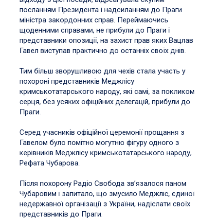
посланням Президента і надсиланням до Праги
міністра закордонних справ. Переймаючись
щоденними справами, не прибули до Праги і
представники опозиції, на захист прав яких Вацлав
Гавел виступав практично до останніх своїх днів.
Тим більш зворушливою для чехів стала участь у
похороні представників Меджлісу
кримськотатарського народу, які самі, за покликом
серця, без усяких офіційних делегацій, прибули до
Праги.
Серед учасників офіційної церемонії прощання з
Гавелом було помітно могутню фігуру одного з
керівників Меджлісу кримськотатарського народу,
Рефата Чубарова.
Після похорону Радіо Свобода зв’язалося паном
Чубаровим і запитало, що змусило Меджліс, єдиної
недержавної організації з України, надіслати своїх
представників до Праги.