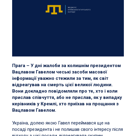
Прага – У дні жалоби за колишнім президентом
Вацлавом Гавелом чеські засоби масової
інформації уважно стежили за тим, як світ
відреагував на смерть цієї великої людини.
Вони докладно повідомляли про те, хто і коли
прислав співчуття, або не прислав, як у випадку
керівників у Кремлі, хто приїхав на прощання з
Вацлавом Гавелом.
Україна, долею якою Гавел переймався ще на
посаді президента і не полишав свого інтересу після
відходу з цієї посади, відреагувала скупим