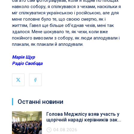
багато сам фотографував, коли я ходив по площах
навколо собору, я спілкувався з чехами, наскільки я
міг спілкуватися українською і російською, але для
мене головне було те, що своєю смертю, як і
життям, Гавел ще більше об’єднав чехів, мені так
здалося. Мене шокувало те, як чехи, коли вже
покійного вивозили з собору, як люди аплодували і
плакали, як плакали й аплодували.
Марія Щур
Радіо Свобода
Останні новини
Голова Меджлісу взяв участь у
щорічній нараді керівників зак...
04.08.2026