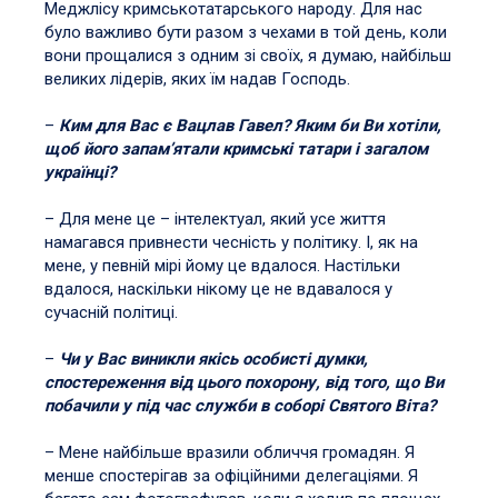
Меджлісу кримськотатарського народу. Для нас
було важливо бути разом з чехами в той день, коли
вони прощалися з одним зі своїх, я думаю, найбільш
великих лідерів, яких їм надав Господь.
–
Ким для Вас є Вацлав Гавел? Яким би Ви хотіли,
щоб його запам’ятали кримські татари і загалом
українці?
– Для мене це – інтелектуал, який усе життя
намагався привнести чесність у політику. І, як на
мене, у певній мірі йому це вдалося. Настільки
вдалося, наскільки нікому це не вдавалося у
сучасній політиці.
–
Чи у Вас виникли якісь особисті думки,
спостереження від цього похорону, від того, що Ви
побачили у під час служби в соборі Святого Віта?
– Мене найбільше вразили обличчя громадян. Я
менше спостерігав за офіційними делегаціями. Я