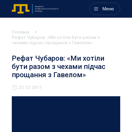
Меню
Головна
Рефат Чубаров: «Ми хотіли бути разом з
чехами підчас прощання з Гавелом»
Рефат Чубаров: «Ми хотіли
бути разом з чехами підчас
прощання з Гавелом»
23.12.2011