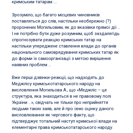
кримським татарам ….
Зрозуміло, що багато місцевих чиновників
поставляться до слів, настільки необережно (?)
проронених Могильовим, як до вказівки прямої дії …
І не потрібно бути дуже розумним, щоб заздалегідь
спрогнозувати реакцію кримських татар на
настільки упереджене ставлення влади до органів
національного самоврядування кримських татар як
до форми їх самоорганізації з метою вирішення
наявних проблем …
Вже перші дзвінки-реакції, що надходять до
Меджлісу кримськотатарського народу на
висловлення Могильова А., що «Меджліс – це
структура, яка знаходиться в не правовому полі
України …», свідчать не тільки про неприйняття
людьми таких заяв, але й про їхню оцінку даного
висловлювання як чергового факту, що
підтверджує тотальний наступ кримської влади на
елементарні права кримськотатарського народу.