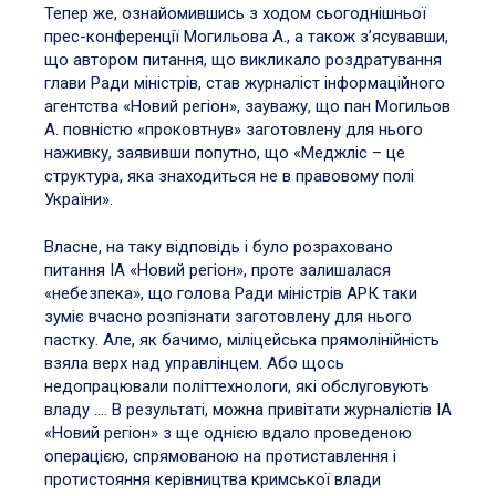
Тепер же, ознайомившись з ходом сьогоднішньої
прес-конференції Могильова А., а також з’ясувавши,
що автором питання, що викликало роздратування
глави Ради міністрів, став журналіст інформаційного
агентства «Новий регіон», зауважу, що пан Могильов
А. повністю «проковтнув» заготовлену для нього
наживку, заявивши попутно, що «Меджліс – це
структура, яка знаходиться не в правовому полі
України».
Власне, на таку відповідь і було розраховано
питання ІА «Новий регіон», проте залишалася
«небезпека», що голова Ради міністрів АРК таки
зуміє вчасно розпізнати заготовлену для нього
пастку. Але, як бачимо, міліцейська прямолінійність
взяла верх над управлінцем. Або щось
недопрацювали політтехнологи, які обслуговують
владу …. В результаті, можна привітати журналістів ІА
«Новий регіон» з ще однією вдало проведеною
операцією, спрямованою на протиставлення і
протистояння керівництва кримської влади