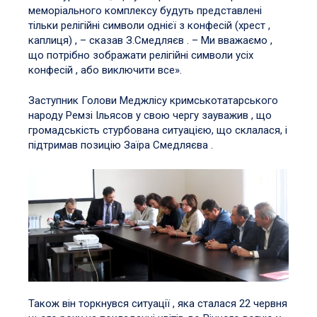
меморіального комплексу будуть представлені
тільки релігійні символи однієї з конфесій (хрест ,
каплиця) , – сказав З.Смедляєв . – Ми вважаємо ,
що потрібно зображати релігійні символи усіх
конфесій , або виключити все».
Заступник Голови Меджлісу кримськотатарського
народу Ремзі Ільясов у свою чергу зауважив , що
громадськість стурбована ситуацією, що склалася, і
підтримав позицію Заїра Смедляєва .
Також він торкнувся ситуації , яка сталася 22 червня