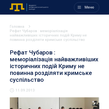
Меню
Головна
Рефат Чубаров : меморіалізація
найважливіших історичних подій Криму не
повинна розділяти кримське суспільство
Рефат Чубаров :
меморіалізація найважливіших
історичних подій Криму не
повинна розділяти кримське
суспільство
11.09.2013