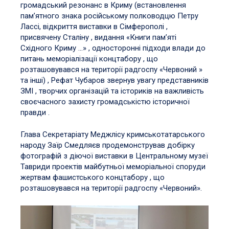
громадський резонанс в Криму (встановлення
пам’ятного знака російському полководцю Петру
Лассі, відкриття виставки в Сімферополі ,
присвячену Сталіну , видання «Книги пам’яті
Східного Криму …» , односторонні підходи влади до
питань меморіалізації концтабору , що
розташовувався на території радгоспу «Червоний »
та інші) , Рефат Чубаров звернув увагу представників
ЗМІ , творчих організацій та істориків на важливість
своєчасного захисту громадськістю історичної
правди .
Глава Секретаріату Меджлісу кримськотатарського
народу Заїр Смедляєв продемонстрував добірку
фотографій з діючої виставки в Центральному музеї
Тавриди проектів майбутньої меморіальної споруди
жертвам фашистського концтабору , що
розташовувався на території радгоспу «Червоний».