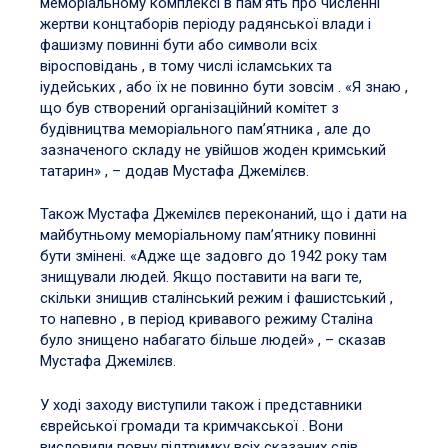
меморіальному комплексі в пам’ять про численні
жертви концтаборів періоду радянської влади і
фашизму повинні бути або символи всіх
віросповідань , в тому числі ісламських та
іудейських , або їх не повинно бути зовсім . «Я знаю ,
що був створений організаційний комітет з
будівництва меморіального пам’ятника , але до
зазначеного складу не увійшов жоден кримський
татарин» , – додав Мустафа Джемілєв.
Також Мустафа Джемілєв переконаний, що і дати на
майбутньому меморіальному пам’ятнику повинні
бути змінені. «Адже ще задовго до 1942 року там
знищували людей. Якщо поставити на ваги те,
скільки знищив сталінський режим і фашистський ,
то напевно , в період кривавого режиму Сталіна
було знищено набагато більше людей» , – сказав
Мустафа Джемілєв.
У ході заходу виступили також і представники
єврейської громади та кримчакської . Вони
висловили повну підтримку всіх сказаних слів ,