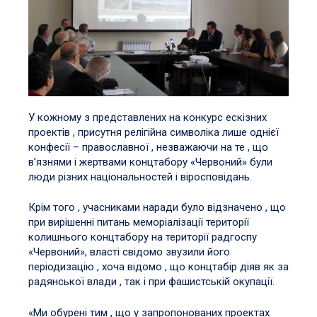
У кожному з представлених на конкурс ескізних
проектів , присутня релігійна символіка лише однієї
конфесії – православної , незважаючи на те , що
в’язнями і жертвами концтабору «Червоний» були
люди різних національностей і віросповідань.
Крім того , учасниками наради було відзначено , що
при вирішенні питань меморіалізації території
колишнього концтабору на території радгоспу
«Червоний», власті свідомо звузили його
періодизацію , хоча відомо , що концтабір діяв як за
радянської влади , так і при фашистській окупації.
«Ми обурені тим , що у запропонованих проектах