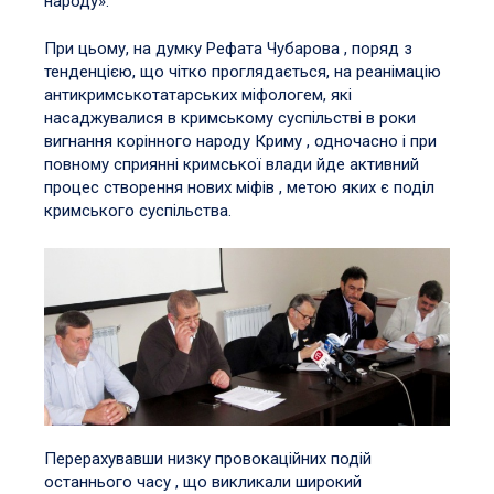
народу».
При цьому, на думку Рефата Чубарова , поряд з
тенденцією, що чітко проглядається, на реанімацію
антикримськотатарських міфологем, які
насаджувалися в кримському суспільстві в роки
вигнання корінного народу Криму , одночасно і при
повному сприянні кримської влади йде активний
процес створення нових міфів , метою яких є поділ
кримського суспільства.
Перерахувавши низку провокаційних подій
останнього часу , що викликали широкий