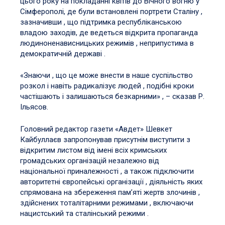
цього року на покладанні квітів до Вічного вогню у
Сімферополі, де були встановлені портрети Сталіну ,
зазначивши , що підтримка республіканською
владою заходів, де ведеться відкрита пропаганда
людиноненависницьких режимів , неприпустима в
демократичній державі .
«Знаючи , що це може внести в наше суспільство
розкол і навіть радикалізує людей , подібні кроки
частішають і залишаються безкарними» , – сказав Р.
Ільясов.
Головний редактор газети «Авдет» Шевкет
Кайбуллаєв запропонував присутнім виступити з
відкритим листом від імені всіх кримських
громадських організацій незалежно від
національної приналежності , а також підключити
авторитетні європейські організації , діяльність яких
спрямована на збереження пам’яті жертв злочинів ,
здійснених тоталітарними режимами , включаючи
нацистський та сталінський режими .