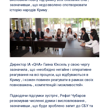
зазначивши , що недозволено спотворювати
історію народів Криму .
Директор ІА «QHA» Гаяна Юксель у свою чергу
зазначила , що «необхідно негайне і оперативне
реагування на всі процеси, що відбуваються в
Криму , і кожен повинен реагувати в рамках своїх
повноважень , компетенцій і можливостей».
Підводячи підсумки зустрічі , Рефат Чубаров
резюмував численні думки і висловлювання ,
зазначивши , що буде зроблено запит до СБУ та