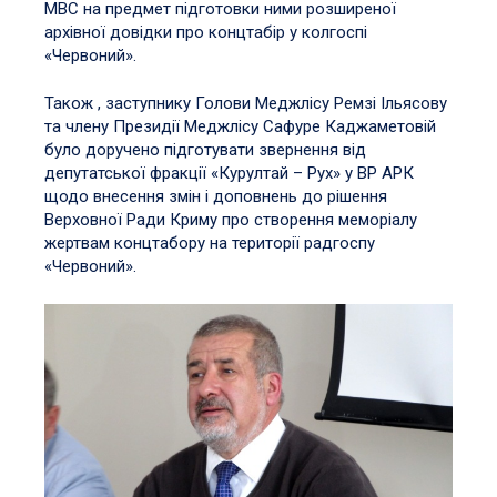
МВС на предмет підготовки ними розширеної
архівної довідки про концтабір у колгоспі
«Червоний».
Також , заступнику Голови Меджлісу Ремзі Ільясову
та члену Президії Меджлісу Сафуре Каджаметовій
було доручено підготувати звернення від
депутатської фракції «Курултай – Рух» у ВР АРК
щодо внесення змін і доповнень до рішення
Верховної Ради Криму про створення меморіалу
жертвам концтабору на території радгоспу
«Червоний».