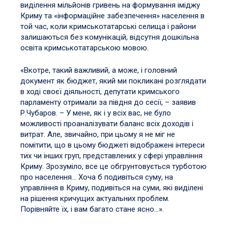
виділення мільйонів гривень на формування іміджу
Криму та «інформаційне забезпечення» населення в
той час, коли кримськотатарські селища і райони
залишаються без комунікацій, відсутня дошкільна
освіта кримськотатарською мовою.
«Вкотре, такий важливий, а може, і головний
документ як бюджет, який ми покликані розглядати
в ході своєї діяльності, депутати кримського
парламенту отримали за півдня до сесії, – заявив
Р.Чубаров. – У мене, як і у всіх вас, не було
можливості проаналізувати баланс всіх доходів і
витрат. Але, звичайно, при цьому я не міг не
помітити, що в цьому бюджеті відображені інтереси
тих чи інших груп, представлених у сфері управління
Криму. Зрозуміло, все це обгрунтовується турботою
про населення… Хоча б подивіться суму, на
управління в Криму, подивіться на суми, які виділені
на рішення кричущих актуальних проблем.
Порівняйте їх, і вам багато стане ясно…».