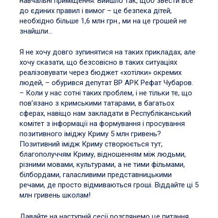
навчальні приміщення. Вийшло так, щоб звести все
до єдиних правил і вимог – це безпека дітей,
необхідно більше 1,6 млн грн., ми на це грошей не
знайшли…
Я не хочу довго зупинятися на таких прикладах, але
хочу сказати, що безсовісно в таких ситуаціях
реалізовувати через бюджет «хотілки» окремих
людей, – обурився депутат ВР АРК Рефат Чубаров.
– Коли у нас сотні таких проблем, і не тільки те, що
пов’язано з кримськими татарами, в багатьох
сферах, навіщо нам закладати в Республіканський
комітет з інформації на формування і просування
позитивного іміджу Криму 5 млн гривень?
Позитивний імідж Криму створюється тут,
благополуччям Криму, відношенням між людьми,
різними мовами, культурами, а не тими фільмами,
білбордами, галасливими представницькими
речами, де просто відмиваються гроші. Віддайте ці 5
млн гривень школам!
Давайте на наступній сесії розглянемо це питання…