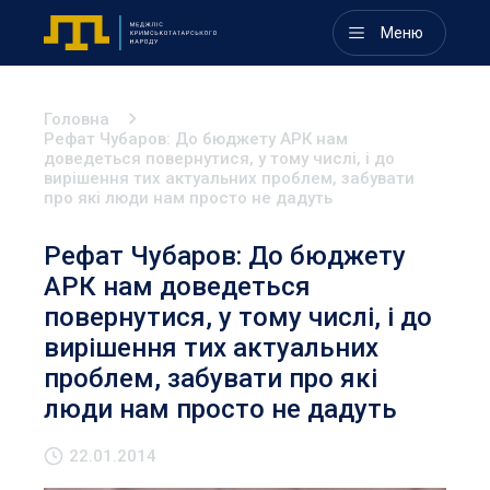
Меню
Головна
Рефат Чубаров: До бюджету АРК нам
доведеться повернутися, у тому числі, і до
вирішення тих актуальних проблем, забувати
про які люди нам просто не дадуть
Рефат Чубаров: До бюджету
АРК нам доведеться
повернутися, у тому числі, і до
вирішення тих актуальних
проблем, забувати про які
люди нам просто не дадуть
22.01.2014