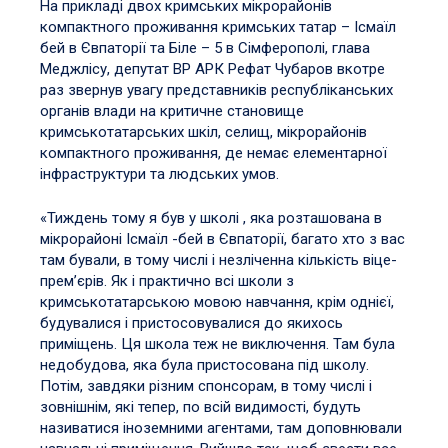
На прикладі двох кримських мікрорайонів
компактного проживання кримських татар – Ісмаїл
бей в Євпаторії та Біле – 5 в Сімферополі, глава
Меджлісу, депутат ВР АРК Рефат Чубаров вкотре
раз звернув увагу представників республіканських
органів влади на критичне становище
кримськотатарських шкіл, селищ, мікрорайонів
компактного проживання, де немає елементарної
інфраструктури та людських умов.
«Тиждень тому я був у школі , яка розташована в
мікрорайоні Ісмаїл -бей в Євпаторії, багато хто з вас
там бували, в тому числі і незліченна кількість віце-
прем’єрів. Як і практично всі школи з
кримськотатарською мовою навчання, крім однієї,
будувалися і пристосовувалися до якихось
приміщень. Ця школа теж не виключення. Там була
недобудова, яка була пристосована під школу.
Потім, завдяки різним спонсорам, в тому числі і
зовнішнім, які тепер, по всій видимості, будуть
називатися іноземними агентами, там доповнювали