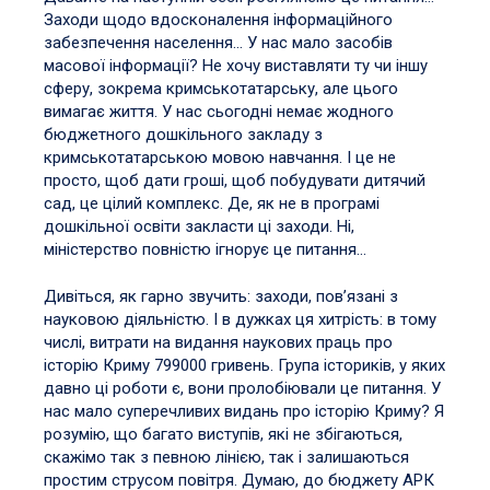
Заходи щодо вдосконалення інформаційного
забезпечення населення… У нас мало засобів
масової інформації? Не хочу виставляти ту чи іншу
сферу, зокрема кримськотатарську, але цього
вимагає життя. У нас сьогодні немає жодного
бюджетного дошкільного закладу з
кримськотатарською мовою навчання. І це не
просто, щоб дати гроші, щоб побудувати дитячий
сад, це цілий комплекс. Де, як не в програмі
дошкільної освіти закласти ці заходи. Ні,
міністерство повністю ігнорує це питання…
Дивіться, як гарно звучить: заходи, пов’язані з
науковою діяльністю. І в дужках ця хитрість: в тому
числі, витрати на видання наукових праць про
історію Криму 799000 гривень. Група істориків, у яких
давно ці роботи є, вони пролобіювали це питання. У
нас мало суперечливих видань про історію Криму? Я
розумію, що багато виступів, які не збігаються,
скажімо так з певною лінією, так і залишаються
простим струсом повітря. Думаю, до бюджету АРК