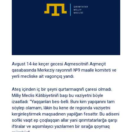
Avgust 14-ke keçer gecesi Aqmescitniñ Aqmeçit
qasabasında Merkeziy rayonnıñ №9 maalle komiteti ve
yerli mecliske ait vagonçıq yandı.
Ateş içinden iç bir şeyni qurtarmaqnıñ çaresi olmadı.
Milliy Meclis Kâtibiyetiniñ başı bu vaziyetni böyle
izaatladı: “Yaqqanları bes-belli. Bunı kim yapqanını tam
söylep olamam, lâkin bu kene de regionda vaziyetni
kerginleştirmek maqsadınen yapılğan fesattır. Bu adiseni
soñki vaqıt ep çoqlaşqan allar yani qırımtatarlarğa qarşı
iftiralar ve aqsımlayıcı yazılarnen bir sırağa qoymaq