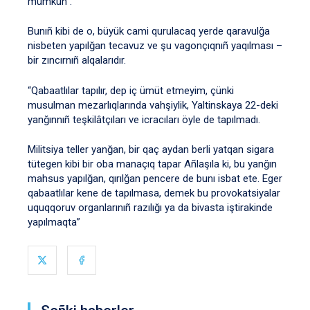
mümkün”.
Bunıñ kibi de o, büyük cami qurulacaq yerde qaravulğa
nisbeten yapılğan tecavuz ve şu vagonçıqnıñ yaqılması –
bir zıncırnıñ alqalarıdır.
“Qabaatlılar tapılır, dep iç ümüt etmeyim, çünki
musulman mezarlıqlarında vahşiylik, Yaltinskaya 22-deki
yanğınnıñ teşkilâtçıları ve icracıları öyle de tapılmadı.
Militsiya teller yanğan, bir qaç aydan berli yatqan sigara
tütegen kibi bir oba manaçıq tapar Añlaşıla ki, bu yanğın
mahsus yapılğan, qırılğan pencere de bunı isbat ete. Eger
qabaatlılar kene de tapılmasa, demek bu provokatsiyalar
uquqqoruv organlarınıñ razılığı ya da bivasta iştirakinde
yapılmaqta”