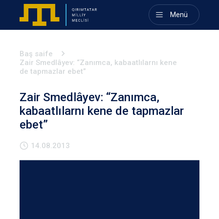
Menü
Baş saife
Zair Smedlâyev: “Zanımca, kabaatlılarnı kene
de tapmazlar ebet”
Zair Smedlâyev: “Zanımca,
kabaatlılarnı kene de tapmazlar
ebet”
14.08.2013