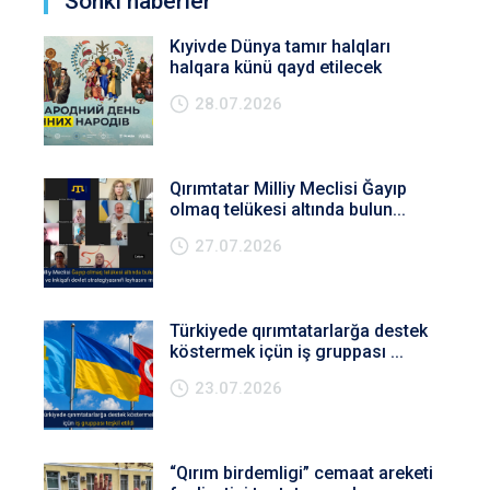
Soñki haberler
Kıyivde Dünya tamır halqları
halqara künü qayd etilecek
28.07.2026
Qırımtatar Milliy Meclisi Ğayıp
olmaq telükesi altında bulun...
27.07.2026
Türkiyede qırımtatarlarğa destek
köstermek içün iş gruppası ...
23.07.2026
“Qırım birdemligi” cemaat areketi