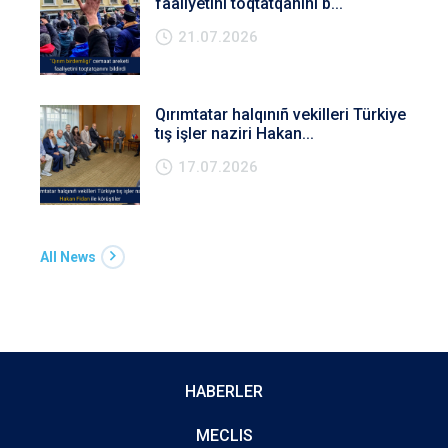
faaliyetini toqtatqanını b...
21.07.2026
Qırımtatar halqınıñ vekilleri Türkiye
tış işler naziri Hakan...
17.07.2026
All News
HABERLER
MECLIS