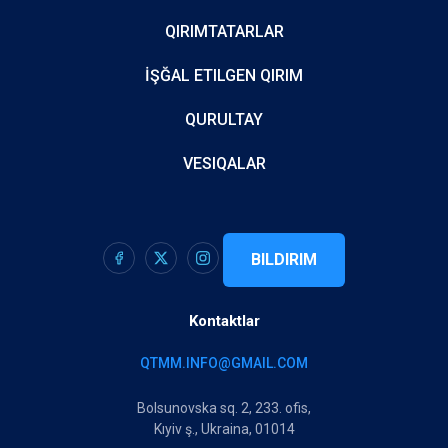
QIRIMTATARLAR
İŞĞAL ETILGEN QIRIM
QURULTAY
VESIQALAR
BILDIRIM
Kontaktlar
QTMM.INFO@GMAIL.COM
Bolsunovska sq. 2, 233. ofis,
Kıyiv ş., Ukraina, 01014