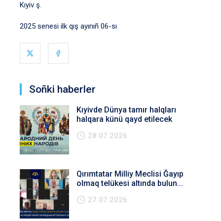
Kıyiv ş.
2025 senesi ilk qış ayınıñ 06-sı
Soñki haberler
Kıyivde Dünya tamır halqları
halqara künü qayd etilecek
28.07.2026
Qırımtatar Milliy Meclisi Ğayıp
olmaq telükesi altında bulun...
27.07.2026