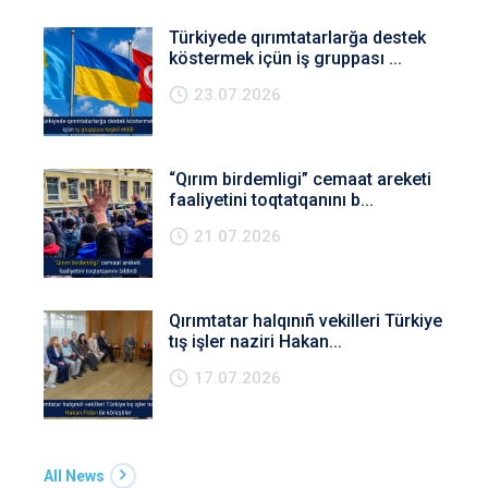
Türkiyede qırımtatarlarğa destek
köstermek içün iş gruppası ...
23.07.2026
“Qırım birdemligi” cemaat areketi
faaliyetini toqtatqanını b...
21.07.2026
Qırımtatar halqınıñ vekilleri Türkiye
tış işler naziri Hakan...
17.07.2026
All News