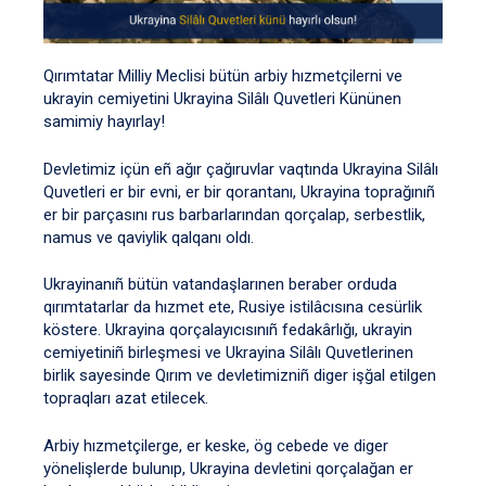
Qırımtatar Milliy Meclisi bütün arbiy hızmetçilerni ve
ukrayin cemiyetini Ukrayina Silâlı Quvetleri Kününen
samimiy hayırlay!
Devletimiz içün eñ ağır çağıruvlar vaqtında Ukrayina Silâlı
Quvetleri er bir evni, er bir qorantanı, Ukrayina toprağınıñ
er bir parçasını rus barbarlarından qorçalap, serbestlik,
namus ve qaviylik qalqanı oldı.
Ukrayinanıñ bütün vatandaşlarınen beraber orduda
qırımtatarlar da hızmet ete, Rusiye istilâcısına cesürlik
köstere. Ukrayina qorçalayıcısınıñ fedakârlığı, ukrayin
cemiyetiniñ birleşmesi ve Ukrayina Silâlı Quvetlerinen
birlik sayesinde Qırım ve devletimizniñ diger işğal etilgen
topraqları azat etilecek.
Arbiy hızmetçilerge, er keske, ög cebede ve diger
yönelişlerde bulunıp, Ukrayina devletini qorçalağan er