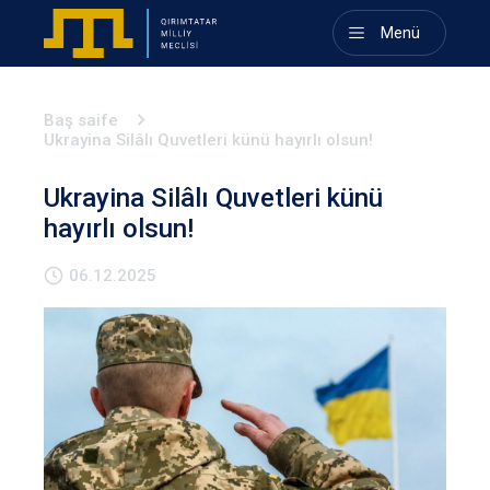
Menü
Baş saife
Ukrayina Silâlı Quvetleri künü hayırlı olsun!
Ukrayina Silâlı Quvetleri künü
hayırlı olsun!
06.12.2025