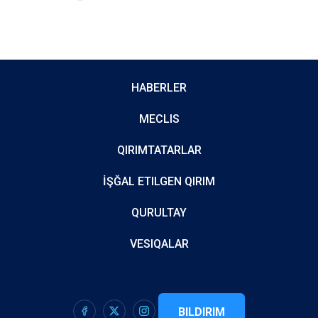
HABERLER
MECLIS
QIRIMTATARLAR
İŞĞAL ETILGEN QIRIM
QURULTAY
VESIQALAR
BILDIRIM