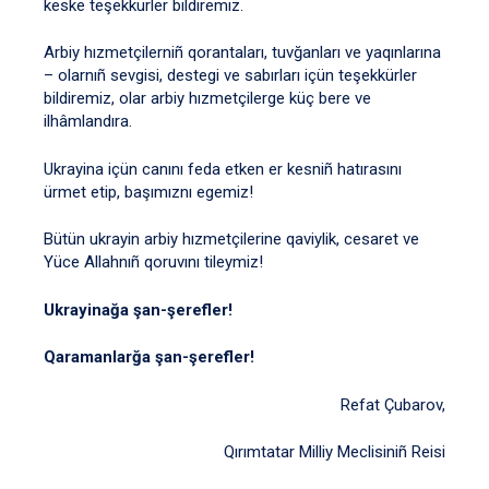
keske teşekkürler bildiremiz.
Arbiy hızmetçilerniñ qorantaları, tuvğanları ve yaqınlarına
– olarnıñ sevgisi, destegi ve sabırları içün teşekkürler
bildiremiz, olar arbiy hızmetçilerge küç bere ve
ilhâmlandıra.
Ukrayina içün canını feda etken er kesniñ hatırasını
ürmet etip, başımıznı egemiz!
Bütün ukrayin arbiy hızmetçilerine qaviylik, cesaret ve
Yüce Allahnıñ qoruvını tileymiz!
Ukrayinağa şan-şerefler!
Qaramanlarğa şan-şerefler!
Refat Çubarov,
Qırımtatar Milliy Meclisiniñ Reisi