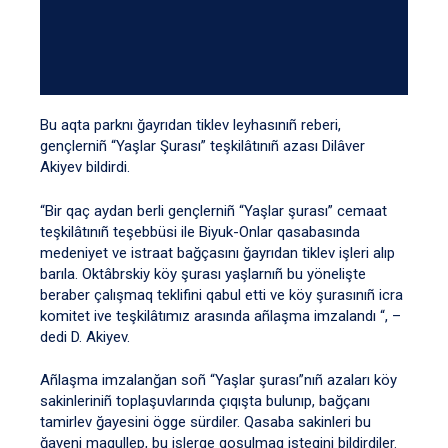
Bu aqta parknı ğayrıdan tiklev leyhasınıñ reberi,
gençlerniñ “Yaşlar Şurası” teşkilâtınıñ azası Dilâver
Akiyev bildirdi.
“Bir qaç aydan berli gençlerniñ “Yaşlar şurası” cemaat
teşkilâtınıñ teşebbüsi ile Biyuk-Onlar qasabasında
medeniyet ve istraat bağçasını ğayrıdan tiklev işleri alıp
barıla. Oktâbrskiy köy şurası yaşlarnıñ bu yönelişte
beraber çalışmaq teklifini qabul etti ve köy şurasınıñ icra
komitet ive teşkilâtımız arasında añlaşma imzalandı “, –
dedi D. Akiyev.
Añlaşma imzalanğan soñ “Yaşlar şurası”nıñ azaları köy
sakinleriniñ toplaşuvlarında çıqışta bulunıp, bağçanı
tamirlev ğayesini ögge sürdiler. Qasaba sakinleri bu
ğayeni maqullep, bu işlerge qoşulmaq istegini bildirdiler.