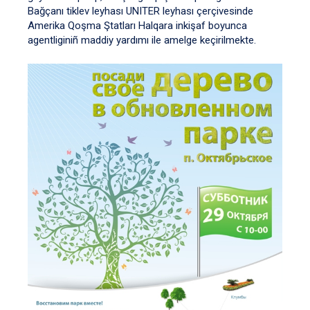
Bağçanı tiklev leyhası UNITER leyhası çerçivesinde
Amerika Qoşma Ştatları Halqara inkişaf boyunca
agentliginiñ maddiy yardımı ile amelge keçirilmekte.