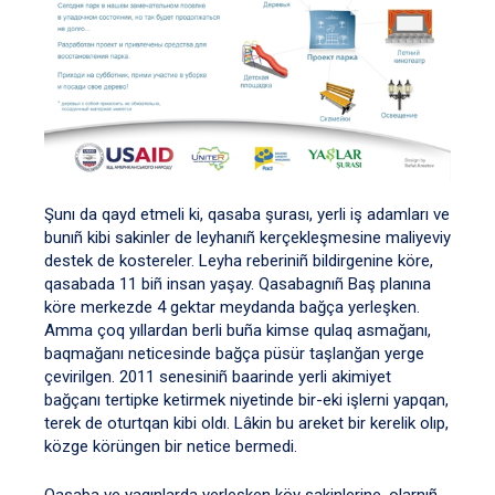
Şunı da qayd etmeli ki, qasaba şurası, yerli iş adamları ve
bunıñ kibi sakinler de leyhanıñ kerçekleşmesine maliyeviy
destek de kostereler. Leyha reberiniñ bildirgenine köre,
qasabada 11 biñ insan yaşay. Qasabagnıñ Baş planına
köre merkezde 4 gektar meydanda bağça yerleşken.
Amma çoq yıllardan berli buña kimse qulaq asmağanı,
baqmağanı neticesinde bağça püsür taşlanğan yerge
çevirilgen. 2011 senesiniñ baarinde yerli akimiyet
bağçanı tertipke ketirmek niyetinde bir-eki işlerni yapqan,
terek de oturtqan kibi oldı. Lâkin bu areket bir kerelik olıp,
közge körüngen bir netice bermedi.
Qasaba ve yaqınlarda yerleşken köy sakinlerine, olarnıñ