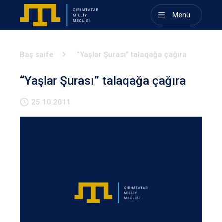
Menü
Baş saife
“Yaşlar Şurası” talaqağa çağıra
“Yaşlar Şurası” talaqağa çağıra
25.10.2011