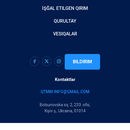
İŞĞAL ETILGEN QIRIM
QURULTAY
VESIQALAR
BILDIRIM
Kontaktlar
QTMM.INFO@GMAIL.COM
Bolsunovska sq. 2, 233. ofis,
Kıyiv ş., Ukraina, 01014