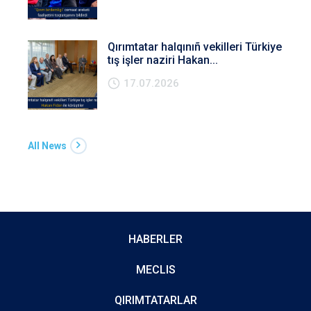
Qırımtatar halqınıñ vekilleri Türkiye
tış işler naziri Hakan...
17.07.2026
All News
HABERLER
MECLIS
QIRIMTATARLAR