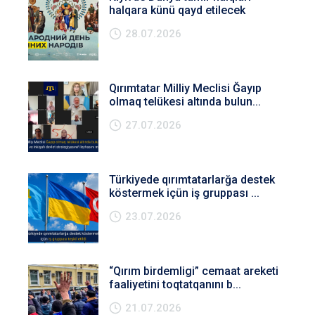
halqara künü qayd etilecek
28.07.2026
Qırımtatar Milliy Meclisi Ğayıp
olmaq telükesi altında bulun...
27.07.2026
Türkiyede qırımtatarlarğa destek
köstermek içün iş gruppası ...
23.07.2026
“Qırım birdemligi” cemaat areketi
faaliyetini toqtatqanını b...
21.07.2026