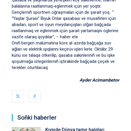
balalarına raatlanmaq-eglenmek içün yer yoqtır.
Gençlerniñ sportnen oğraşmaları içün de şarait yoq.. ”
“Yaşlar Şurası” Biyuk Onlar qasabası ve musafirleri içün
abadan, sport ve oyun meydançıqları olğan bağçada
raatlanmaq ve eglenmek içün şarait yartamaqnı öglerine
vazife olaraq qoydılar”, – haber ete
Onıñ bergen malümatına köre al-azırda bağçağa suv
ağları ve elektrik ışıqlarını keçirüv işleri kete. Oktâbr 29
künü ise talaqa ötkerilip, qasaba sakinleriniñ ve bu işke
qoşulmağa istegenlerniñ iştirakinde bağçada çeçek ve
terekler oturtılacaq.
Ayder Acimambetov
Soñki haberler
Kıyivde Dünya tamır halqları