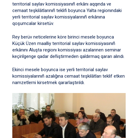
territorial saylav komissiyasınıñ erkânı aqqında ve
cemaat teşkilâtlarınıñ teklifi boyunca Yalta regionındaki
yerli territorial saylav komissiyalarınıñ erkânına
qoşumcalar kirsetüv.
Rey berüv neticelerine köre birinci mesele boyunca
Küçük Üzen maalliy territorial saylav komissiyasınıñ
erkânını Aluşta regionı komissiyası azalarınen seminar
keçirilgenge qadar deñiştirmeden qaldırmaq qararı alındı.
Ekinci mesele boyunca ise yerli territorial saylav
komissiyalarınıñ azalığına cemaat teşkilâtları teklif etken
namzetlerni kirsetmek qararlaştırıldı.