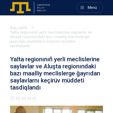
Menü
Baş saife
Yalta regionınıñ yerli meclislerine saylavlar ve
Aluşta regionındaki bazı maalliy meclislerge
ğayrıdan saylavlarnı keçirüv müddeti
tasdiqlandı
Yalta regionınıñ yerli meclislerine
saylavlar ve Aluşta regionındaki
bazı maalliy meclislerge ğayrıdan
saylavlarnı keçirüv müddeti
tasdiqlandı
02.03.2012