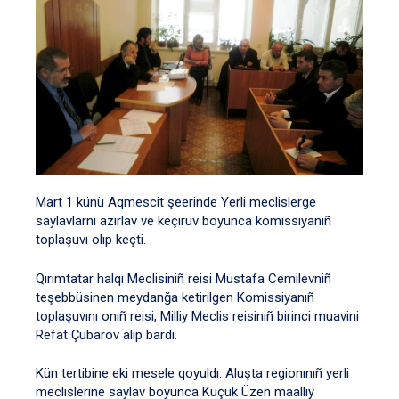
Mart 1 künü Aqmescit şeerinde Yerli meclislerge
saylavlarnı azırlav ve keçirüv boyunca komissiyanıñ
toplaşuvı olıp keçti.
Qırımtatar halqı Meclisiniñ reisi Mustafa Cemilevniñ
teşebbüsinen meydanğa ketirilgen Komissiyanıñ
toplaşuvını onıñ reisi, Milliy Meclis reisiniñ birinci muavini
Refat Çubarov alıp bardı.
Kün tertibine eki mesele qoyuldı: Aluşta regionınıñ yerli
meclislerine saylav boyunca Küçük Üzen maalliy