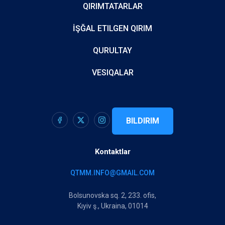
QIRIMTATARLAR
İŞĞAL ETILGEN QIRIM
QURULTAY
VESIQALAR
BILDIRIM
Kontaktlar
QTMM.INFO@GMAIL.COM
Bolsunovska sq. 2, 233. ofis,
Kıyiv ş., Ukraina, 01014