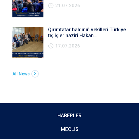
21.07.2026
Qırımtatar halqınıñ vekilleri Türkiye
tış işler naziri Hakan...
17.07.2026
All News
HABERLER
MECLIS