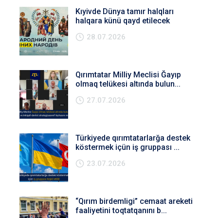
Kıyivde Dünya tamır halqları
halqara künü qayd etilecek
28.07.2026
Qırımtatar Milliy Meclisi Ğayıp
olmaq telükesi altında bulun...
27.07.2026
Türkiyede qırımtatarlarğa destek
köstermek içün iş gruppası ...
23.07.2026
“Qırım birdemligi” cemaat areketi
faaliyetini toqtatqanını b...