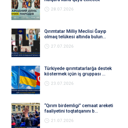
28.07.2026
Qırımtatar Milliy Meclisi Ğayıp
olmaq telükesi altında bulun...
27.07.2026
Türkiyede qırımtatarlarğa destek
köstermek içün iş gruppası ...
23.07.2026
“Qırım birdemligi” cemaat areketi
faaliyetini toqtatqanını b...
21.07.2026