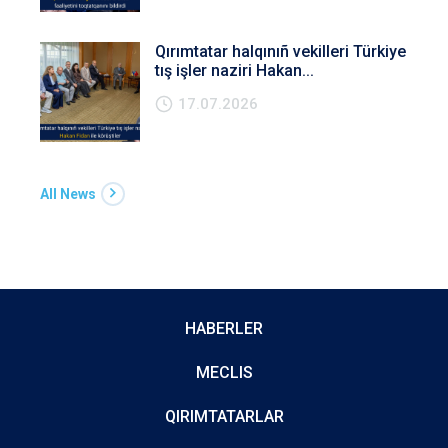
Qırımtatar halqınıñ vekilleri Türkiye
tış işler naziri Hakan...
17.07.2026
All News
HABERLER
MECLIS
QIRIMTATARLAR