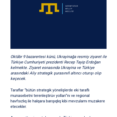
Oktâbr 9 bazarertesi künü, Ukrayinağa resmiy ziyaret ile
Türkiye Cumhuriyeti prezidenti Recep Tayip Erdoğan
kelmekte. Ziyaret esnasında Ukrayina ve Türkiye
arasındaki Aliy strategik şurasınıñ altıncı oturışı olıp
keçecek.
Taraflar “bütün strategik yönelişlerde eki taraflı
munasebetni terenleştirüv yolları”nı ve regional
havfsızlıq ile halqara barışıqlıq kibi mevzularnı muzakere
etecekler.