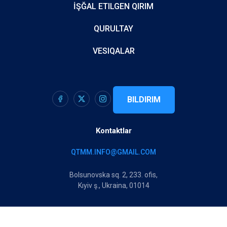
İŞĞAL ETILGEN QIRIM
QURULTAY
VESIQALAR
BILDIRIM
Kontaktlar
QTMM.INFO@GMAIL.COM
Bolsunovska sq. 2, 233. ofis,
Kıyiv ş., Ukraina, 01014