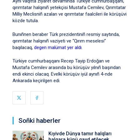
Aynı vaqıtta ziyaret devamında Türkiye cumhurbaşqanı,
qırımtatar halqınıñ yetekçisi Mustafa Cemilev, Qırımtatar
Milliy Meclisniñ azaları ve qırımtatar faalcileri ile körüşüvi
közde tutula.
Bunıñnen beraber Türk prezidentiniñ resmiy saytında,
qırımtatar halqınıñ vaziyeti ve “Qırım meselesi”
baqılacaq,
degen malümat yer aldı
.
Türkiye cumhurbaşqanı Recep Tayip Erdoğan ve
Mustafa Cemilev arasında bu körüşüv yılnıñ başından
endi ekinci olacaq. Evelki körüşüv iyül aynıñ 4-nde
Ankarada keçirilgen edi.
Soñki haberler
Kıyivde Dünya tamır halqları
halqara künü qayd etilecek