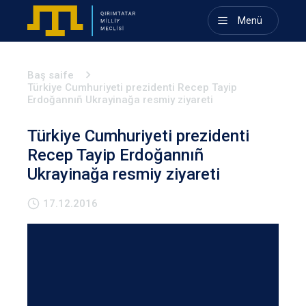
Menü
Baş saife
Türkiye Cumhuriyeti prezidenti Recep Tayip
Erdoğannıñ Ukrayinağa resmiy ziyareti
Türkiye Cumhuriyeti prezidenti
Recep Tayip Erdoğannıñ
Ukrayinağa resmiy ziyareti
17.12.2016