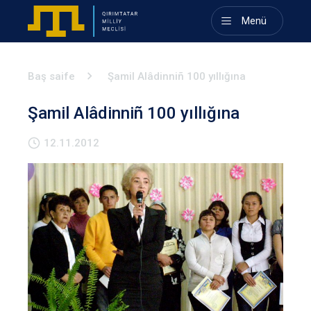
Menü
Baş saife
Şamil Alâdinniñ 100 yıllığına
Şamil Alâdinniñ 100 yıllığına
12.11.2012