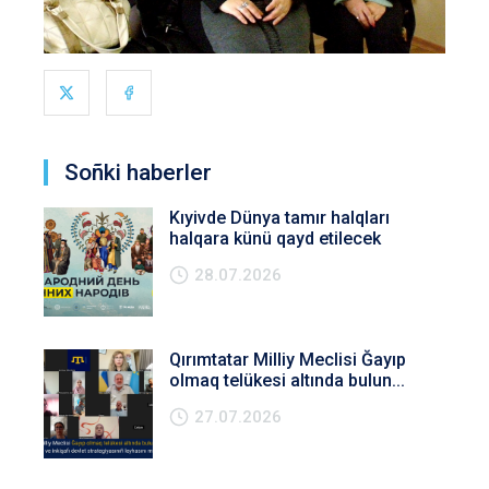
Soñki haberler
Kıyivde Dünya tamır halqları
halqara künü qayd etilecek
28.07.2026
Qırımtatar Milliy Meclisi Ğayıp
olmaq telükesi altında bulun...
27.07.2026