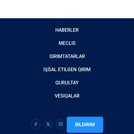
HABERLER
MECLIS
QIRIMTATARLAR
İŞĞAL ETILGEN QIRIM
QURULTAY
VESIQALAR
BILDIRIM