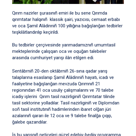
Qırım nazirler şurasınıñ emiri ile bu sene Qırımda
qırımtatar halqınıñ klassik şairi, yazıcısı, cemaat erbabı
ve oca Şamil Alâdinniñ 100 yıllığına bağışlanğan tedbirler
teşkilâtlandırılıp keçirildi.
Bu tedbirler çerçivesinde yarımadamıznıñ umumtasil
mekteplerinde çalışqan oca ve oquğan talebeler
arasında cumhuriyet yarışı ilân etilgen edi.
Sentâbrniñ 20-den oktâbrniñ 26-sına qadar yarış
talaplarına esaslanıp Şamil Alâdinniñ hayatı, icadı ve
faaliyetine bağışlanğan mevzuda Qırımnıñ 21
regionından 41 oca usuliy çalışmalarını ve 70 talebe
icadiy işlerini Qırım tasil nazirliginiñ Qırımtatar tilinde
tasil sektorine yolladılar. Tasil nazirliginiñ ve Diplomdan
soñ tasil institutınıñ hadimlerinden ibaret olğan jüri
azalarınıñ qararı ile 12 oca ve 9 talebe finalğa çıqıp,
ğalebe qazandılar.
İş bu yarışnıñ neticeleri güzel edebiy-bediiy programma