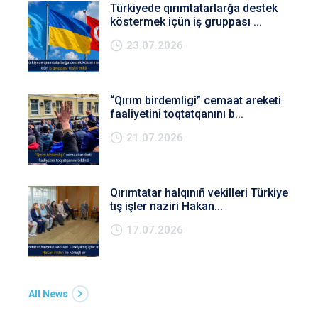
Türkiyede qırımtatarlarğa destek
köstermek içün iş gruppası ...
23.07.2026
“Qırım birdemligi” cemaat areketi
faaliyetini toqtatqanını b...
21.07.2026
Qırımtatar halqınıñ vekilleri Türkiye
tış işler naziri Hakan...
17.07.2026
All News