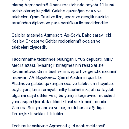
olaraq Aqmescitnıñ 4 sanlı mektebinde noyabr 11 künü
tedbir olaraq keçirildi. Ğalebe qazanğan oca v ye
talebeler Qırım Tasil ve ilim, sport ve gençlik nazirligi
tarafından diplom ve para sertifikatı ile taqdirlendiler.
Ğalipler arasında Aqmescit, Aq-Şeyh, Bahçisaray, İçki,
Kezlev, Or qapı ve Seitler regionlarınıñ ocaları ve
talebeleri ziyadedir.
Taqdimname tedbirinde bulunğan QYUŞ deputatı, Milliy
Meclis azası, “Maarifçi” birleşmesiniñ reisi Safure
Kacametova, Qırım tasil ve ilim, sport ve gençlik naziriniñ
muavini V.A. Buyakeviç, Şamil Alâdinnıñ qızı Lilâ
Alâdinova ğalebe qazanğan oca ve talebelerni hayırlap,
böyle yarışlarnıñ emiyeti milliy tasilniñ inkişafına faydalı
olğanını qayd ettiler ve iş bu yarışnı keçirüvine mesülietli
yandaşqan Qırımtatar tilinde tasil sektorınıñ mündiri
Zarema Suleymanova ve baş mütehassisi Şefiqa
Temeşke teşekkür bildirdiler.
Tedbirni keçirilüvine Aqmescit ş. 4 sanlı mektepniñ