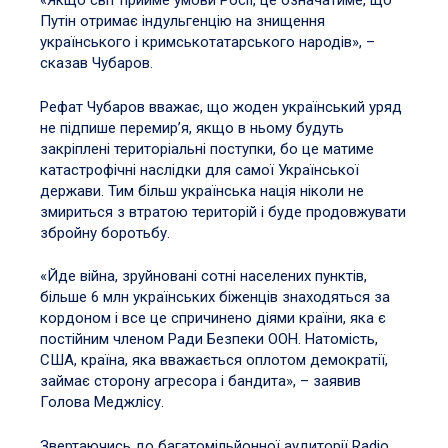
«Якщо світ прийме умови Росії, це означатиме, що
Путін отримає індульгенцію на знищення
українського і кримськотатарського народів», –
сказав Чубаров.
Рефат Чубаров вважає, що жоден український уряд
не підпише перемир’я, якщо в ньому будуть
закріплені територіальні поступки, бо це матиме
катастрофічні наслідки для самої Української
держави. Тим більш українська нація ніколи не
змириться з втратою територій і буде продовжувати
збройну боротьбу.
«Йде війна, зруйновані сотні населених пунктів,
більше 6 млн українських біженців знаходяться за
кордоном і все це спричинено діями країни, яка є
постійним членом Ради Безпеки ООН. Натомість,
США, країна, яка вважається оплотом демократії,
займає сторону агресора і бандита», – заявив
Голова Меджлісу.
Звертаючись до багатомільйонної аудиторії Radio