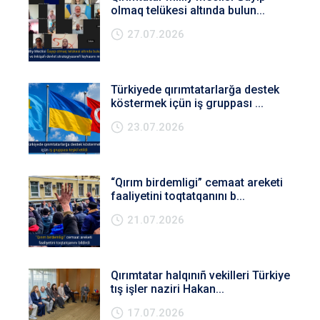
olmaq telükesi altında bulun...
27.07.2026
Türkiyede qırımtatarlarğa destek
köstermek içün iş gruppası ...
23.07.2026
“Qırım birdemligi” cemaat areketi
faaliyetini toqtatqanını b...
21.07.2026
Qırımtatar halqınıñ vekilleri Türkiye
tış işler naziri Hakan...
17.07.2026