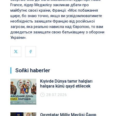
France, лідер Меджлісу закликав дбати про
майбутнє своєї країни, Франції: «Моє побажання
щире, бо знаю точно, якщо ви усвідомлюватимете
необхідність захищати Францію від російської
загрози, яка реально нависла над Європою, то вам
доведеться захищати свою батьківщину з оборони
України».
Soñki haberler
Kıyivde Dünya tamır halqları
halqara künü qayd etilecek
28.07.2026
Qırımtatar Milliy Meclisi Ğayıp