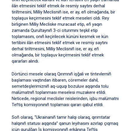
ilân etmesini teklif etmek ile resmiy saytını derhal
tiriltmesini, Milliy Meclisniñ ise, er ay, eñ olmağanda, bir
toplaşuv keçirmesini teklif etmek meseleri oldı. Rey
birliginen Milliy Mecliske muracaat etip, eñ yaqın
zamanda Qurultaynıñ 3-ci oturımını teşkil etip
toplamasını, onıñ keçirilecek kününi kesmek ve kün
tertibini ilân etmesini teklif etmek ve resmiy saytını
derhal tiriltmesini, Milliy Meclisniñ ise, er ay, eñ
olmağanda, bir toplaşuv keçirmesini teklif etmek
qararları alındı.
Dörtünci mesele olaraq Qırımnıñ işğali ve tintevlerniñ
başlaması vaqtından itibaren, cöremeler dahil,
semetdeşlerimizniñ aq-uquqı bozuluvı aqqında tolu
malümatnıñ toplanması meselesi muzakere etildi.
Neticede, regional meclisler reislerinden, işbu malümatnı
Teftiş komisyonınıñ toplaması qararı qabul etildi.
Soñ olaraq, “Ukrainanıñ tamır halqı olaraq, qırımtatar
halqınıñ statusı aqqında” qanun leyihasını azırlap çıqmaq
içün qurulğan İş komisyonınıñ erkânına Teftiş