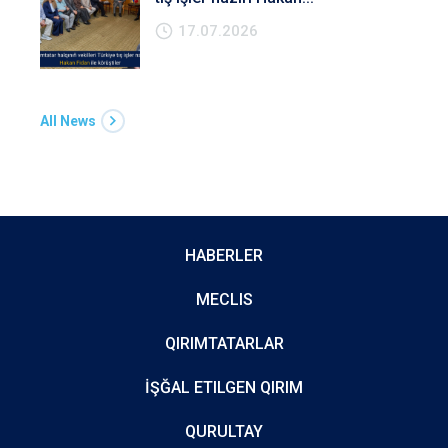
17.07.2026
All News
HABERLER
MECLIS
QIRIMTATARLAR
İŞĞAL ETILGEN QIRIM
QURULTAY