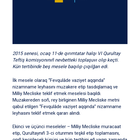
2015 senesi, ocaq 11-de qırımtatar halqı VI Qurultay
Teftiş komisyonınıñ nevbetteki toplaşuvı olıp keçti.
Kün tertibinde beş mesele baqılıp çıqılğan edi.
İlk mesele olaraq “Fevqulâde vaziyet aqqında”
nizamname leyhasını muzakere etip tasdıqlamaq ve
Milliy Mecliske teklif etmek meselesi baqıldı.
Muzakereden soñ, rey birliginen Milliy Mecliske metni
qabul etilgen “Fevqulâde vaziyet aqqında” nizamname
leyhasını teklif etmek qararı alındı.
Ekinci ve üçünci meseleler – Milliy Mecliske muracaat
etip, Qurultaynıñ 3-ci oturımını teşkil etip toplamasını,
onıñ keçirilecek kününi ve kün tertibini eñ yaqın zamanda