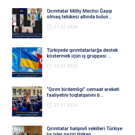
Qırımtatar Milliy Meclisi Ğayıp
olmaq telükesi altında bulun...
27.07.2026
Türkiyede qırımtatarlarğa destek
köstermek içün iş gruppası ...
23.07.2026
“Qırım birdemligi” cemaat areketi
faaliyetini toqtatqanını b...
21.07.2026
Qırımtatar halqınıñ vekilleri Türkiye
tış işler naziri Hakan...