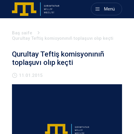
Menü
Baş saife
Qurultay Teftiş komisyonınıñ toplaşuvı olıp keçti
Qurultay Teftiş komisyonınıñ
toplaşuvı olıp keçti
11.01.2015