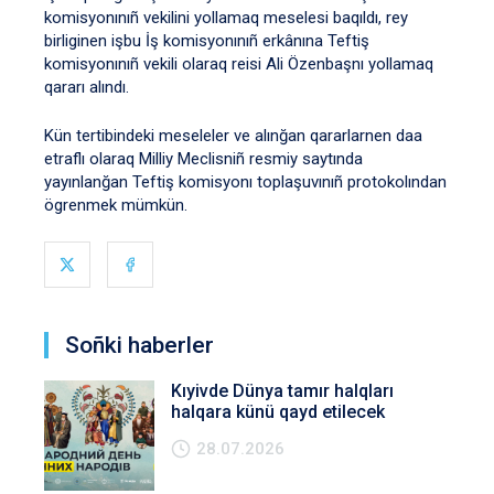
komisyonınıñ vekilini yollamaq meselesi baqıldı, rey
birliginen işbu İş komisyonınıñ erkânına Teftiş
komisyonınıñ vekili olaraq reisi Ali Özenbaşnı yollamaq
qararı alındı.
Kün tertibindeki meseleler ve alınğan qararlarnen daa
etraflı olaraq Milliy Meclisniñ resmiy saytında
yayınlanğan Teftiş komisyonı toplaşuvınıñ protokolından
ögrenmek mümkün.
Soñki haberler
Kıyivde Dünya tamır halqları
halqara künü qayd etilecek
28.07.2026