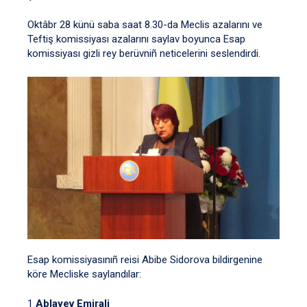
Oktâbr 28 künü saba saat 8.30-da Meclis azalarını ve
Teftiş komissiyası azalarını saylav boyunca Esap
komissiyası gizli rey berüvniñ neticelerini seslendirdi.
Esap komissiyasınıñ reisi Abibe Sidorova bildirgenine
köre Mecliske saylandılar:
1
Ablayev Emirali