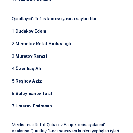
Qurultaynıñ Teftiş komissiyasına saylandılar:
1
Dudakov Edem
2
Memetov Refat Hudus öglı
3
Muratov Remzi
4
Özenbaş Ali
5
Reşitov Aziz
6
Suleymanov Talât
7
Ümerov Emirasan
Meclis reisi Refat Çubarov Esap komissiyalarınıñ
azalarına Qurultay 1-nci sessiyası künleri yaptıqları işleri