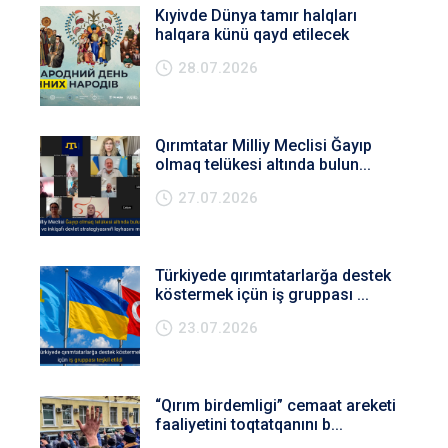
Kıyivde Dünya tamır halqları
halqara künü qayd etilecek
28.07.2026
Qırımtatar Milliy Meclisi Ğayıp
olmaq telükesi altında bulun...
27.07.2026
Türkiyede qırımtatarlarğa destek
köstermek içün iş gruppası ...
23.07.2026
“Qırım birdemligi” cemaat areketi
faaliyetini toqtatqanını b...