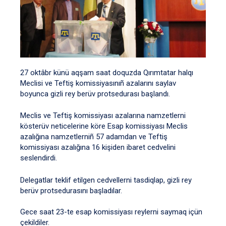
27 oktâbr künü aqşam saat doquzda Qırımtatar halqı
Meclisi ve Teftiş komissiyasınıñ azalarını saylav
boyunca gizli rey berüv protsedurası başlandı.
Meclis ve Teftiş komissiyası azalarına namzetlerni
kösterüv neticelerine köre Esap komissiyası Meclis
azalığına namzetlerniñ 57 adamdan ve Teftiş
komissiyası azalığına 16 kişiden ibaret cedvelini
seslendirdi.
Delegatlar teklif etilgen cedvellerni tasdiqlap, gizli rey
berüv protsedurasını başladılar.
Gece saat 23-te esap komissiyası reylerni saymaq içün
çekildiler.