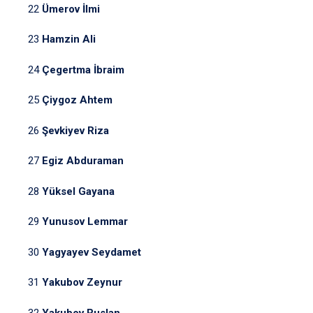
22
Ümerov İlmi
23
Hamzin Ali
24
Çegertma İbraim
25
Çiygoz Ahtem
26
Şevkiyev Riza
27
Egiz Abduraman
28
Yüksel Gayana
29
Yunusov Lemmar
30
Yagyayev Seydamet
31
Yakubov Zeynur
32
Yakubov Ruslan