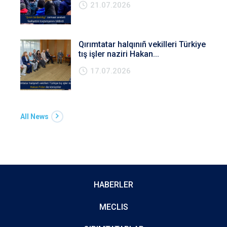
21.07.2026
Qırımtatar halqınıñ vekilleri Türkiye
tış işler naziri Hakan...
17.07.2026
All News
HABERLER
MECLIS