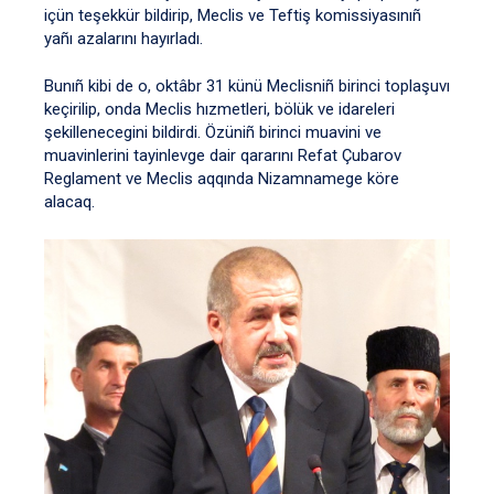
içün teşekkür bildirip, Meclis ve Teftiş komissiyasınıñ
yañı azalarını hayırladı.
Bunıñ kibi de o, oktâbr 31 künü Meclisniñ birinci toplaşuvı
keçirilip, onda Meclis hızmetleri, bölük ve idareleri
şekillenecegini bildirdi. Özüniñ birinci muavini ve
muavinlerini tayinlevge dair qararını Refat Çubarov
Reglament ve Meclis aqqında Nizamnamege köre
alacaq.