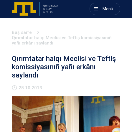
Menü
Baş saife
Qırımtatar halqı Meclisi ve Teftiş komissiyasınıñ
yañı erkânı saylandı
Qırımtatar halqı Meclisi ve Teftiş
komissiyasınıñ yañı erkânı
saylandı
28.10.2013