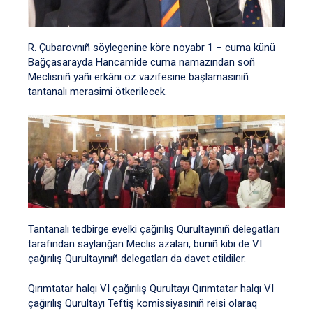
R. Çubarovnıñ söylegenine köre noyabr 1 – cuma künü
Bağçasarayda Hancamide cuma namazından soñ
Meclisniñ yañı erkânı öz vazifesine başlamasınıñ
tantanalı merasimi ötkerilecek.
Tantanalı tedbirge evelki çağırılış Qurultayınıñ delegatları
tarafından saylanğan Meclis azaları, bunıñ kibi de VI
çağırılış Qurultayınıñ delegatları da davet etildiler.
Qırımtatar halqı VI çağırılış Qurultayı Qırımtatar halqı VI
çağırılış Qurultayı Teftiş komissiyasınıñ reisi olaraq