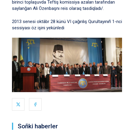
birinci toplaşuvda Teftiş komissiya azaları tarafından
saylanğan Ali Özenbaşnı reis olaraq tasdiqladı/.
2013 senesi oktâbr 28 künü VI çağırılış Qurultayınıñ 1-nci
sessiyası öz işini yekünledi
Soñki haberler