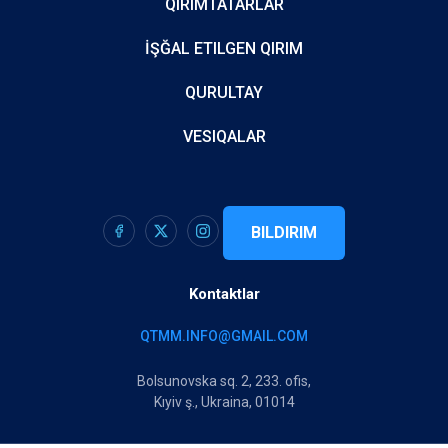
QIRIMTATARLAR
İŞĞAL ETILGEN QIRIM
QURULTAY
VESIQALAR
BILDIRIM
Kontaktlar
QTMM.INFO@GMAIL.COM
Bolsunovska sq. 2, 233. ofis,
Kıyiv ş., Ukraina, 01014