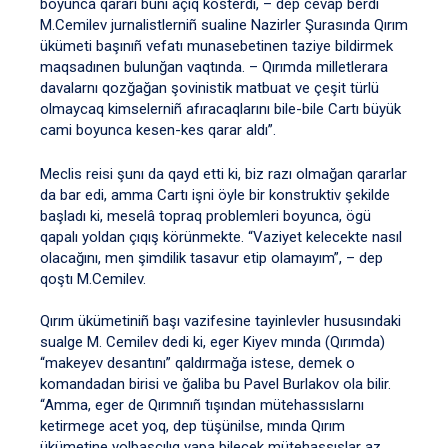
boyunca qararı bunı açıq kösterdi, – dep cevap berdi
M.Cemilev jurnalistlerniñ sualine Nazirler Şurasında Qırım
ükümeti başınıñ vefatı munasebetinen taziye bildirmek
maqsadınen bulunğan vaqtında. – Qırımda milletlerara
davalarnı qozğağan şovinistik matbuat ve çeşit türlü
olmaycaq kimselerniñ afıracaqlarını bile-bile Cartı büyük
cami boyunca kesen-kes qarar aldı”.
Meclis reisi şunı da qayd etti ki, biz razı olmağan qararlar
da bar edi, amma Cartı işni öyle bir konstruktiv şekilde
başladı ki, meselâ topraq problemleri boyunca, ögü
qapalı yoldan çıqış körünmekte. “Vaziyet kelecekte nasıl
olacağını, men şimdilik tasavur etip olamayım”, – dep
qoştı M.Cemilev.
Qırım ükümetiniñ başı vazifesine tayinlevler hususındaki
sualge M. Cemilev dedi ki, eger Kiyev mında (Qırımda)
“makeyev desantını” qaldırmağa istese, demek o
komandadan birisi ve ğaliba bu Pavel Burlakov ola bilir.
“Amma, eger de Qırımnıñ tışından mütehassıslarnı
ketirmege acet yoq, dep tüşünilse, mında Qırım
ükümetine yolbaşçılıq yapa bilecek mütehassıslar az