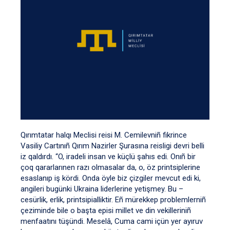
Qırımtatar halqı Meclisi reisi M. Cemilevniñ fikrince
Vasiliy Cartınıñ Qırım Nazirler Şurasına reisligi devri belli
iz qaldırdı. “O, iradeli insan ve küçlü şahıs edi. Onıñ bir
çoq qararlarınen razı olmasalar da, o, öz printsiplerine
esaslanıp iş kördi. Onda öyle biz çizgiler mevcut edi ki,
angileri bugünki Ukraina liderlerine yetişmey. Bu –
cesürlik, erlik, printsipialliktir. Eñ mürekkep problemlerniñ
çeziminde bile o başta episi millet ve din vekilleriniñ
menfaatını tüşündi. Meselâ, Cuma cami içün yer ayıruv