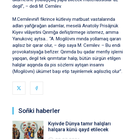
degil”, – dedi M. Cemilev.
M.Cemilevniñ fikrince kütleviy matbuat vastalarında
adları yañğırağan adamlar, meselâ Anatoliy Prisâjnük
Kiyev vilâyetini Qırımğa deñiştirmege istemez, amma
Yanukoviç aytsa… “A. Mogilövnı mında yollamaq qararı
aqılsız bir qarar olur, – dep saya M. Cemilev. – Bu endi
provokatsiyağa beñzer. Qırımda bu qadar menfiy işlerni
yapqan, degil tek qırımtatar halqı, bütün sürgün etilgen
halqlar aqqında da pis sözlerni aytqan insannı
(Mogilövnı) ükümet başı etip tayinlemek aqılsızlıq olur”.
Soñki haberler
Kıyivde Dünya tamır halqları
halqara künü qayd etilecek