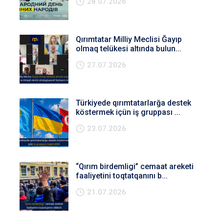
28.07.2026
Qırımtatar Milliy Meclisi Ğayıp
olmaq telükesi altında bulun...
27.07.2026
Türkiyede qırımtatarlarğa destek
köstermek içün iş gruppası ...
23.07.2026
“Qırım birdemligi” cemaat areketi
faaliyetini toqtatqanını b...
21.07.2026