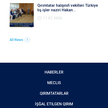
Qırımtatar halqınıñ vekilleri Türkiye
tış işler naziri Hakan...
17.07.2026
All News
HABERLER
MECLIS
QIRIMTATARLAR
İŞĞAL ETILGEN QIRIM