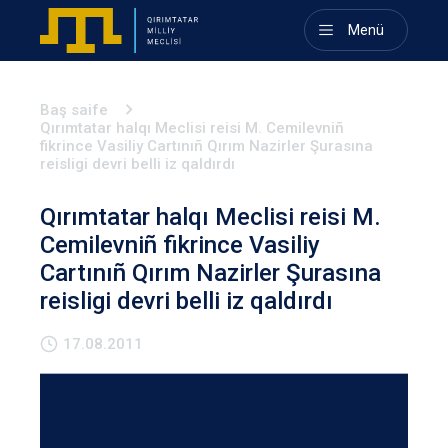
Menü
Baş saife
Qırımtatar halqı Meclisi reisi M. Cemilevniñ
fikrince Vasiliy Cartınıñ Qırım Nazirler Şurasına
reisligi devri belli iz qaldırdı
Qırımtatar halqı Meclisi reisi M.
Cemilevniñ fikrince Vasiliy
Cartınıñ Qırım Nazirler Şurasına
reisligi devri belli iz qaldırdı
17.08.2011