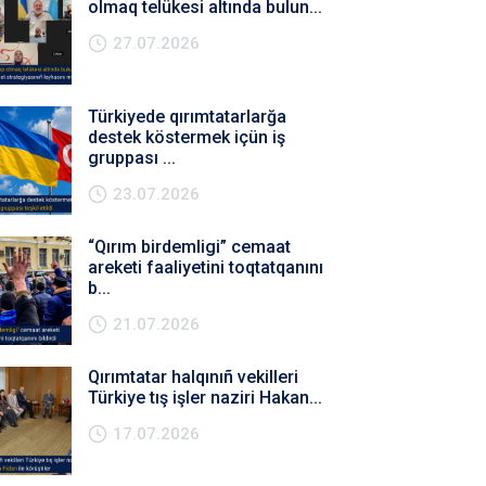
olmaq telükesi altında bulun...
27.07.2026
Türkiyede qırımtatarlarğa
destek köstermek içün iş
gruppası ...
23.07.2026
“Qırım birdemligi” cemaat
areketi faaliyetini toqtatqanını
b...
21.07.2026
Qırımtatar halqınıñ vekilleri
Türkiye tış işler naziri Hakan...
17.07.2026