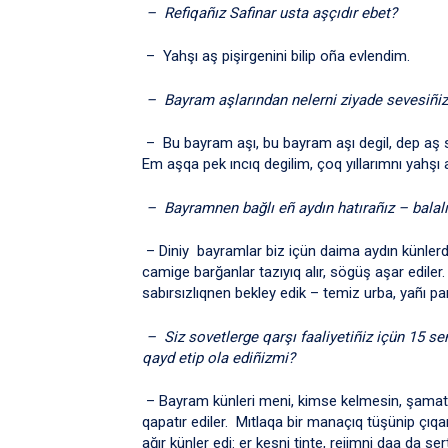
– Refiqañız Safinar usta aşçıdır ebet?
– Yahşı aş pişirgenini bilip oña evlendim.
– Bayram aşlarından nelerni ziyade sevesiñi
– Bu bayram aşı, bu bayram aşı degil, dep aş 
Em aşqa pek ıncıq degilim, çoq yıllarımnı yahşı
– Bayramnen bağlı eñ aydın hatırañız – bala
– Diniy bayramlar biz içün daima aydın künlerdi
camige barğanlar tazıyıq alır, sögüş aşar ediler.
sabırsızlıqnen bekley edik – temiz urba, yañı pa
– Siz sovetlerge qarşı faaliyetiñiz içün 15 s
qayd etip ola ediñizmi?
– Bayram künleri meni, kimse kelmesin, şamata
qapatır ediler. Mıtlaqa bir manaçıq tüşünip çıqa
ağır künler edi: er kesni tinte, rejimni daa da ser