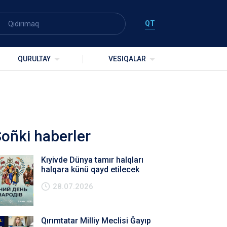
QT
QURULTAY
VESIQALAR
oñki haberler
Kıyivde Dünya tamır halqları
halqara künü qayd etilecek
28.07.2026
Qırımtatar Milliy Meclisi Ğayıp