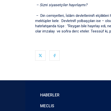
– Sizni siyasetçiler hayırlaymı?
– Din cemiyetleri, İslâm devletleriniñ elçilikler
mektüpler kele. Devletniñ yolbaşçıları ise – ol
hatırlatqanda tüşe : “Reygan bile hayırlay edi, 
olar imzalay ve soñra derc eteler. Teessüf ki, pro
HABERLER
MECLIS