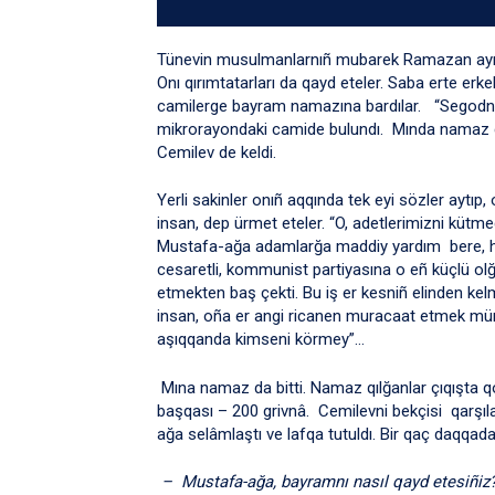
Tünevin musulmanlarnıñ mubarek Ramazan ayı b
Onı qırımtatarları da qayd eteler. Saba erte erk
camilerge bayram namazına bardılar. “Segodnâ”
mikrorayondaki camide bulundı. Mında namaz q
Cemilev de keldi.
Yerli sakinler onıñ aqqında tek eyi sözler aytı
insan, dep ürmet eteler. “O, adetlerimizni kütme
Mustafa-ağa adamlarğa maddiy yardım bere, has
cesaretli, kommunist partiyasına o eñ küçlü o
etmekten baş çekti. Bu iş er kesniñ elinden k
insan, oña er angi ricanen muracaat etmek m
aşıqqanda kimseni körmey”…
Mına namaz da bitti. Namaz qılğanlar çıqışta q
başqası – 200 grivnâ. Cemilevni bekçisi qarşıla
ağa selâmlaştı ve lafqa tutuldı. Bir qaç daqqada
– Mustafa-ağa, bayramnı nasıl qayd etesiñiz