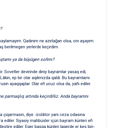
z?
saylamayım. Qadınım ne azırlağan olsa, onı aşayım.
 aş berilmegen yerlerde keçirdim.
lıqtamı ya da büyügen soñmı?
r. Sovetler devirinde diniy bayramlar yasaq edi,
 Lâkin, ep bir olar aqılımızda qaldı. Bu bayramlarnı
rusin ayaqqaplar. Olar eñ ucuz olsa da, yañı ediler.
ene parmaqlıq artında keçirdiñiz. Anda bayramnı
 çıqarmasın, diye izolâtor yani ceza odasına
ra ediler. Siyasiy mahbüsler içün bayram künleri eñ
tleştire ediler. Eger başqa künleri lagerde er kes biri-