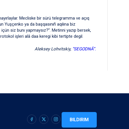
i hayırlaylar. Mecliske bir sürü telegramma ve açıq
sun Yuşçenko ya da başqasınıñ aqılına biz
ne içün siz bunı yapmaysız?”. Metinni yazıp bersek,
tokol işleri alâ daa keregi kibi tertipte degil.
Aleksey Lohvitskiy,
“SEGODNÂ”.
BILDIRIM