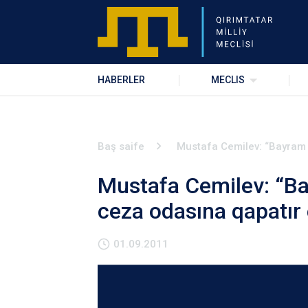
HABERLER
MECLIS
Baş saife
Mustafa Cemilev: “Bayram 
Mustafa Cemilev: “Ba
ceza odasına qapatır 
01.09.2011