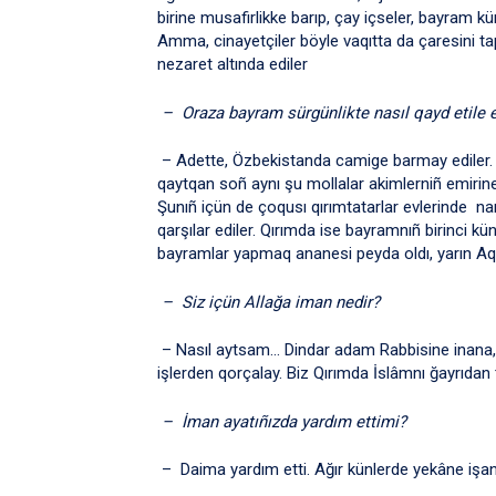
birine musafirlikke barıp, çay içseler, bayram kün
Amma, cinayetçiler böyle vaqıtta da çaresini tapı
nezaret altında ediler
– Oraza bayram sürgünlikte nasıl qayd etile 
– Adette, Özbekistanda camige barmay ediler.
qaytqan soñ aynı şu mollalar akimlerniñ emirine 
Şunıñ içün de çoqusı qırımtatarlar evlerinde n
qarşılar ediler. Qırımda ise bayramnıñ birinci 
bayramlar yapmaq ananesi peyda oldı, yarın Aqm
– Siz içün Allağa iman nedir?
– Nasıl aytsam… Dindar adam Rabbisine inana, 
işlerden qorçalay. Biz Qırımda İslâmnı ğayrıdan
– İman ayatıñızda yardım ettimi?
– Daima yardım etti. Ağır künlerde yekâne işan