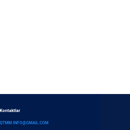
Kontaktlar
QTMM.INFO@GMAIL.COM