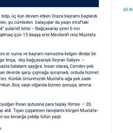
All 
itip, üç kün devam etken Oraza bayramı başlandı.
ekler, şu cümleden balaçıqlar da yaqın etraftaki
 şularnıñ birisi – Bağçasaray şeeri 6-ncı
ılmaq içün 15 daqqa erte Meclisniñ reisi Mustafa
p, onı er cuma ve bayram namazına kelgen dindar bir
ge tırışa, dey bağçasaraylı Seyran Saliyev. –
ta balalarnı qayğıra. İnsan olaraq, Cemilev pek
lğan devirde qarşı çıqmağa qorqmadı, orduda hızmet
elmez. Künlük ömürimizde Mustafa-ağa pek sade
ümkün. Boş vaqtı olğanda biznen qonuşa, amma
oyulğan İhsan qutusına para taşlay. Kimisi – 20,
p aldı. Tışarı çqqanınen tanışlarını körgen Mustafa-
n ise kenarğa çekilip tütün yaqtı.
?