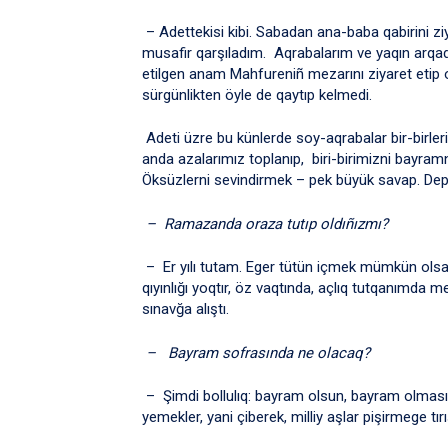
– Adettekisi kibi. Sabadan ana-baba qabirini zi
musafir qarşıladım. Aqrabalarım ve yaqın arqad
etilgen anam Mahfureniñ mezarını ziyaret etip
sürgünlikten öyle de qaytıp kelmedi.
Adeti üzre bu künlerde soy-aqrabalar bir-birler
anda azalarımız toplanıp, biri-birimizni bayram
Öksüzlerni sevindirmek – pek büyük savap. De
– Ramazanda oraza tutıp oldıñızmı?
– Er yılı tutam. Eger tütün içmek mümkün olsa
qıyınlığı yoqtır, öz vaqtında, açlıq tutqanımda
sınavğa alıştı.
– Bayram sofrasında ne olacaq?
– Şimdi bollulıq: bayram olsun, bayram olmasın fa
yemekler, yani çiberek, milliy aşlar pişirmege 