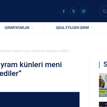
QIRIMTATARLAR
İŞĞAL ETILGEN QIRIM
künleri meni ceza odasına qapatır ediler”
yram künleri meni
S
ediler”