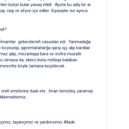
leri bütün bular yasaq etildi. Apste bu adiy bir al.
p, raqı ve afyon içe ediler. Siyasiyler ise ayrıca
edi?
 İmamlar gebecilerniñ casusları edi. Yarımadağa
boysunıp, qıprımtatarlarğa qarşı işç alıp bardılar.
amaz qılıp, mezarlıqqa bara ve soñra musafir
künü olmasa da, ekinci künü mıtlaqa balaban
escitte böyle tantana keçirilecek.
onıñ emirlerine itaat ete. İman temizley, yaramay
 tiklemektemiz.
çımız, tayançımız ve yardımcımız Alladır.