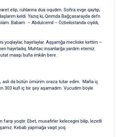
yaret etip, ruhlarına dua oqudım. Soñra evge qaytıp,
aşlarım keldi. Yazıq ki, Qırımda Bağçasarayda defn
 olam. Babam – Abdulcemil – Özbekistanda cıyıldı,
ini yoqlaylar, hayırlaylar. Aqşamğa mecliske kettim –
nen hayırladıq. Muhtac insanlarğa yardım etemiz.
putat maaşı buña imkân bere.
, aslı da bütün ömürim oraza tutar edim. Maña iç
 men 303 kuñ iç bir şey aşamadım. Vucudım böyle
rqı yoqtır. Ebet, musafirler kelecegini bilip, lezetli
tırışamız. Kebab yapmağa vaqıt yoq.