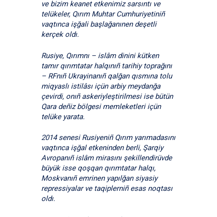
ve bizim keanet etkenimiz sarsıntı ve
telükeler, Qırım Muhtar Cumhuriyetiniñ
vaqtınca işğali başlağanınen deşetli
kerçek oldı.
Rusiye, Qırımnı – islâm dinini kütken
tamır qırımtatar halqınıñ tarihiy toprağını
– RFnıñ Ukrayinanıñ qalğan qısmına tolu
miqyaslı istilâsı içün arbiy meydanğa
çevirdi, onıñ askeriyleştirilmesi ise bütün
Qara deñiz bölgesi memleketleri içün
telüke yarata.
2014 senesi Rusiyeniñ Qırım yarımadasını
vaqtınca işğal etkeninden berli, Şarqiy
Avropanıñ islâm mirasını şekillendirüvde
büyük isse qoşqan qırımtatar halqı,
Moskvanıñ emrinen yapılğan siyasiy
repressiyalar ve taqiplerniñ esas noqtası
oldı.