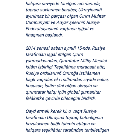
halqara seviyede tanılğan sıñırlarında,
topraq suvlarınen beraber, Ukrayinanıñ
ayırılmaz bir parçası olğan Qırım Muhtar
Cumhuriyeti ve Aqyar şeeriniñ Rusiye
Federatsiyasınıñ vaqtınca işğali ve
ilhaqınen başlandı.
2014 senesi saban ayınıñ 15-nde, Rusiye
tarafından işğal etilgen Qırım
yarımadasından, Qırımtatar Milliy Meclisi
İslâm İşbirligi Teşkilâtına muracaat etip,
Rusiye ordularınıñ Qırımğa istilâsınen
bağlı vaqialar, eki milliondan ziyade ealisi,
hususan, İslâm dini olğan ukrayin ve
qırımtatar halqı içün global gumanitar
felâketke çevirile bilecegini bildirdi.
Qayd etmek kerek ki, o vaqıt Rusiye
tarafından Ukrayina topraq bütünliginiñ
bozuluvınen bağlı tahmin etilgen ve
halqara teşkilâtlar tarafından tenbiletilgen