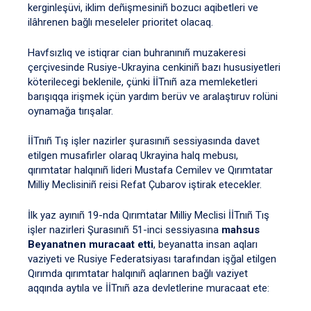
kerginleşüvi, iklim deñişmesiniñ bozucı aqibetleri ve
ilâhrenen bağlı meseleler prioritet olacaq.
Havfsızlıq ve istiqrar cian buhranınıñ muzakeresi
çerçivesinde Rusiye-Ukrayina cenkiniñ bazı hususiyetleri
köterilecegi beklenile, çünki İİTnıñ aza memleketleri
barışıqqa irişmek içün yardım berüv ve aralaştıruv rolüni
oynamağa tırışalar.
İİTnıñ Tış işler nazirler şurasınıñ sessiyasında davet
etilgen musafirler olaraq Ukrayina halq mebusı,
qırımtatar halqınıñ lideri Mustafa Cemilev ve Qırımtatar
Milliy Meclisiniñ reisi Refat Çubarov iştirak etecekler.
İlk yaz ayınıñ 19-nda Qırımtatar Milliy Meclisi İİTnıñ Tış
işler nazirleri Şurasınıñ 51-inci sessiyasına
mahsus
Beyanatnen muracaat etti
, beyanatta insan aqları
vaziyeti ve Rusiye Federatsiyası tarafından işğal etilgen
Qırımda qırımtatar halqınıñ aqlarınen bağlı vaziyet
aqqında aytıla ve İİTnıñ aza devletlerine muracaat ete: