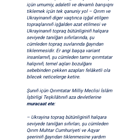
içün umumiy, adaletli ve devamlı barışıqnı
tiklemek içün tek qanuniy yol – Qırım ve
Ukrayinanıñ diger vaqtınca işğal etilgen
topraqlarınıñ işğalden azat etilmesi ve
Ukrayinanıñ topraq bütünliginiñ halqara
seviyede tanılğan sıñırlarında, şu
cümleden topraq suvlarında ğayrıdan
tiklenmesidir. Er angi başqa variant
insanlarnıñ, şu cümleden tamır qırımtatar
halqınıñ, temel aqları bozulğanı
sebebinden çekken azapları felâketli ola
bilecek neticelerge ketire.
Şunıñ içün Qırımtatar Milliy Meclisi İslâm
İşbirligi Teşkilâtınıñ aza devletlerine
muracaat ete
:
– Ukrayina topraq bütünliginiñ halqara
seviyede tanılğan sıñırları, şu cümleden
Qırım Muhtar Cumhuriyeti ve Aqyar
şeeriniñ ğayrıdan tiklenmesine yardım