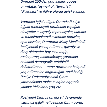
Qırımnıñ 250-den çoq sakini, çoqusı
qırımtatar, “aşırıcılıq”, “terrorist”,
“diversant” ve ilâhre olaraq apiske alındı.
Vaqtınca işğal etilgen Qırımda Rusiye
işğalli memuriyeti tarafından yapılğan
cinayetler – siyasiy repressiyalar, camiler
ve musulmanlarnıñ evlerinde tintüvler,
apis cezaları, Qırımtatar Milliy Meclisiniñ
faaliyetiniñ yasaq etilmesi, qavmiy ve
diniy alâmetler boyunca taqip,
ruslaştırma, assimilâtsiya, yarımada
ealisiniñ demografik terkibiniñ
deñiştirilmesi – tamır qırımtatar halqınıñ
yoq etilmesine doğrultılğan, onıñ barlığı
Rusiye Federatsiyasınıñ Qırım
yarımadasına mahsus aqları aqqında
yalancı iddialarını yoq ete.
Rusiyeniñ Qırımnı on eki yıl devamında
vaqtınca işğali neticesinde Qırım qorqu