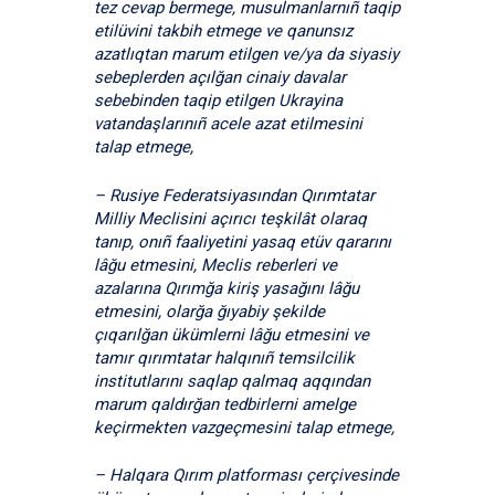
tez cevap bermege, musulmanlarnıñ taqip
etilüvini takbih etmege ve qanunsız
azatlıqtan marum etilgen ve/ya da siyasiy
sebeplerden açılğan cinaiy davalar
sebebinden taqip etilgen Ukrayina
vatandaşlarınıñ acele azat etilmesini
talap etmege,
– Rusiye Federatsiyasından Qırımtatar
Milliy Meclisini açırıcı teşkilât olaraq
tanıp, onıñ faaliyetini yasaq etüv qararını
lâğu etmesini, Meclis reberleri ve
azalarına Qırımğa kiriş yasağını lâğu
etmesini, olarğa ğıyabiy şekilde
çıqarılğan ükümlerni lâğu etmesini ve
tamır qırımtatar halqınıñ temsilcilik
institutlarını saqlap qalmaq aqqından
marum qaldırğan tedbirlerni amelge
keçirmekten vazgeçmesini talap etmege,
– Halqara Qırım platforması çerçivesinde