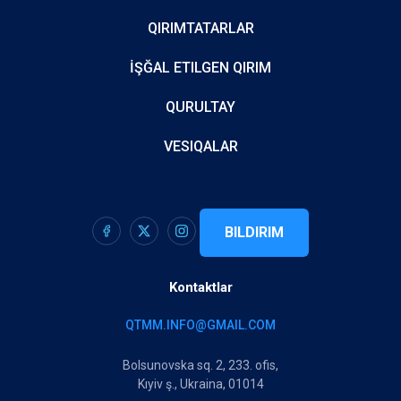
QIRIMTATARLAR
İŞĞAL ETILGEN QIRIM
QURULTAY
VESIQALAR
BILDIRIM
Kontaktlar
QTMM.INFO@GMAIL.COM
Bolsunovska sq. 2, 233. ofis,
Kıyiv ş., Ukraina, 01014