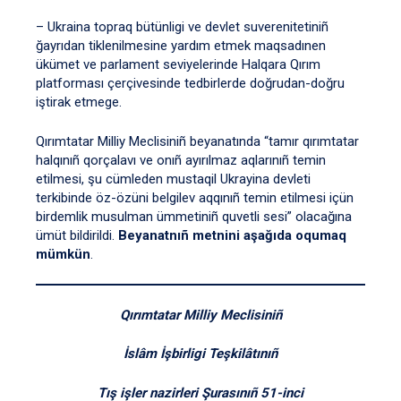
– Ukraina topraq bütünligi ve devlet suverenitetiniñ
ğayrıdan tiklenilmesine yardım etmek maqsadınen
ükümet ve parlament seviyelerinde Halqara Qırım
platforması çerçivesinde tedbirlerde doğrudan-doğru
iştirak etmege.
Qırımtatar Milliy Meclisiniñ beyanatında “tamır qırımtatar
halqınıñ qorçalavı ve onıñ ayırılmaz aqlarınıñ temin
etilmesi, şu cümleden mustaqil Ukrayina devleti
terkibinde öz-özüni belgilev aqqınıñ temin etilmesi içün
birdemlik musulman ümmetiniñ quvetli sesi” olacağına
ümüt bildirildi.
Beyanatnıñ metnini aşağıda oqumaq
mümkün
.
Qırımtatar Milliy Meclisiniñ
İslâm İşbirligi Teşkilâtınıñ
Tış işler nazirleri Şurasınıñ 51-inci