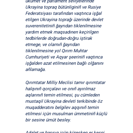
ükümet ve parlament seviyelerinde
Ukrayina topraq bütünliginiñ ve Rusiye
Federatsiyası tarafından vaqtınca işğal
etilgen Ukrayina toprağı üzerinde devlet
suverenitetiniñ ğayrıdan tiklenilmesine
yardım etmek maqsadınen keçirilgen
tedbirlerde doğrudan-doğru iştirak
etmege, ve olarnıñ ğayrıdan
tiklenilmesine yol Qırım Muhtar
Cumhuriyeti ve Aqyar şeeriniñ vaqtınca
işğalden azat etilmesinen bağlı olğanını
añlamağa.
Qırımtatar Milliy Meclisi tamır qırımtatar
halqınıñ qorçalavı ve onıñ ayırılmaz
aqlarınıñ temin etilmesi, şu cümleden
mustaqil Ukrayina devleti terkibinde öz
muqadderatını belgilev aqqınıñ temin
etilmesi içün musulman ümmetiniñ küçlü
bir sesine ümüt besley.
Adalet ve barışıq içün küreşken er kesni