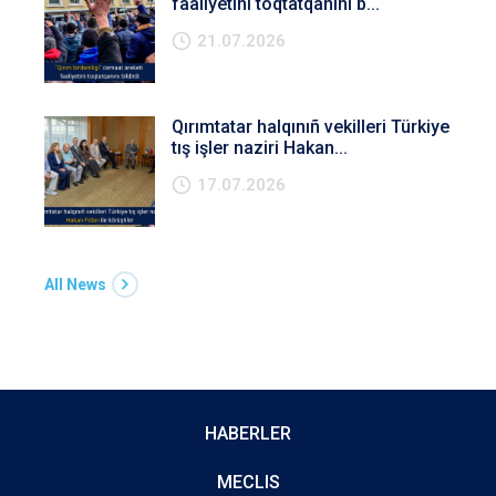
faaliyetini toqtatqanını b...
21.07.2026
Qırımtatar halqınıñ vekilleri Türkiye
tış işler naziri Hakan...
17.07.2026
All News
HABERLER
MECLIS