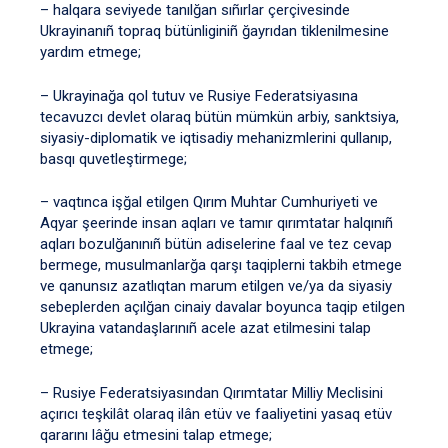
– halqara seviyede tanılğan sıñırlar çerçivesinde
Ukrayinanıñ topraq bütünliginiñ ğayrıdan tiklenilmesine
yardım etmege;
– Ukrayinağa qol tutuv ve Rusiye Federatsiyasına
tecavuzcı devlet olaraq bütün mümkün arbiy, sanktsiya,
siyasiy-diplomatik ve iqtisadiy mehanizmlerini qullanıp,
basqı quvetleştirmege;
– vaqtınca işğal etilgen Qırım Muhtar Cumhuriyeti ve
Aqyar şeerinde insan aqları ve tamır qırımtatar halqınıñ
aqları bozulğanınıñ bütün adiselerine faal ve tez cevap
bermege, musulmanlarğa qarşı taqiplerni takbih etmege
ve qanunsız azatlıqtan marum etilgen ve/ya da siyasiy
sebeplerden açılğan cinaiy davalar boyunca taqip etilgen
Ukrayina vatandaşlarınıñ acele azat etilmesini talap
etmege;
– Rusiye Federatsiyasından Qırımtatar Milliy Meclisini
açırıcı teşkilât olaraq ilân etüv ve faaliyetini yasaq etüv
qararını lâğu etmesini talap etmege;