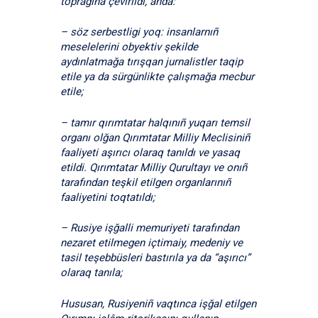
toprağına çevirildi, anda:
– söz serbestligi yoq: insanlarnıñ
meselelerini obyektiv şekilde
aydınlatmağa tırışqan jurnalistler taqip
etile ya da sürgünlikte çalışmağa mecbur
etile;
– tamır qırımtatar halqınıñ yuqarı temsil
organı olğan Qırımtatar Milliy Meclisiniñ
faaliyeti aşırıcı olaraq tanıldı ve yasaq
etildi. Qırımtatar Milliy Qurultayı ve onıñ
tarafından teşkil etilgen organlarınıñ
faaliyetini toqtatıldı;
– Rusiye işğalli memuriyeti tarafından
nezaret etilmegen içtimaiy, medeniy ve
tasil teşebbüsleri bastırıla ya da “aşırıcı”
olaraq tanıla;
Hususan, Rusiyeniñ vaqtınca işğal etilgen