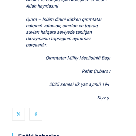
Allah hayırlasın!
Qırım – İslâm dinini kütken qırımtatar
halqınıñ vatanıdır, sınırları ve topraq
suvları halqara seviyede tanılğan
Ukrayinanıñ toprağınıñ ayırılmaz
parçasıdır.
Qırımtatar Milliy Meclisiniñ Başı
Refat Çubarov
2025 senesi ilk yaz ayınıñ 19-ı
Kıyv ş.