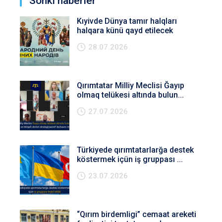
Soñki haberler
Kıyivde Dünya tamır halqları
halqara künü qayd etilecek
28.07.2026
Qırımtatar Milliy Meclisi Ğayıp
olmaq telükesi altında bulun...
27.07.2026
Türkiyede qırımtatarlarğa destek
köstermek içün iş gruppası ...
23.07.2026
“Qırım birdemligi” cemaat areketi