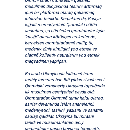
Qırımnı islâm ritorikasını qullanıp,
musulman dünyasında tesirini arttırmaq
içün bir platforma olaraq qullanmaq
ıntıluvları tsiniktir. Kerçekten de, Rusiye
işğalli memuriyetiniñ Qırımdaki bütün
areketleri, şu cümleden qırımtatarlar içün
“qayğı” olaraq körüngen areketler de,
kerçekten qırımtatarlarnıñ milliy, til,
medeniy, diniy kimligini yoq etmek ve
olarnıñ kollektiv hatıralarını yoq etmek
maqsadınen yapılğan.
Bu arada Ukrayinada İslâmnıñ teren
tarihiy tamırları bar. Biñ yıldan ziyade evel
Qırımdaki zemaneviy Ukrayina toprağında
ilk musulman cemiyetleri peyda oldı.
Qırımtatarlar, Qırımnıñ tamır halqı olaraq,
asırlar devamında islâm ananelerini,
medeniyetini, tasilini, yazısını ve sanatını
saqlap qaldılar. Ukrayina bu mirasnı
tanıdı ve musulmanlarnıñ diniy
serbestligini qanun boyunca temin etti.