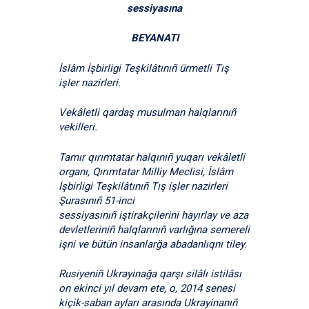
sessiyasına
BEYANATI
İslâm İşbirligi Teşkilâtınıñ ürmetli Tış
işler nazirleri.
Vekâletli qardaş musulman halqlarınıñ
vekilleri.
Tamır qırımtatar halqınıñ yuqarı vekâletli
organı, Qırımtatar Milliy Meclisi, İslâm
İşbirligi Teşkilâtınıñ Tış işler nazirleri
Şurasınıñ 51-inci
sessiyasınıñ iştirakçilerini hayırlay ve aza
devletleriniñ halqlarınıñ varlığına semereli
işni ve bütün insanlarğa abadanlıqnı tiley.
Rusiyeniñ Ukrayinağa qarşı silâlı istilâsı
on ekinci yıl devam ete, o, 2014 senesi
kiçik-saban ayları arasında Ukrayinanıñ