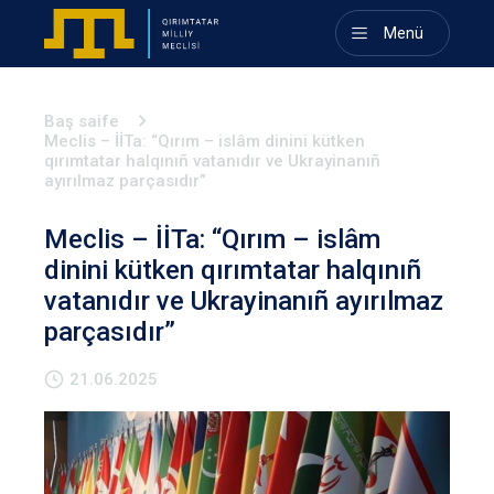
Menü
Baş saife
Meclis – İİTa: “Qırım – islâm dinini kütken
qırımtatar halqınıñ vatanıdır ve Ukrayinanıñ
ayırılmaz parçasıdır”
Meclis – İİTa: “Qırım – islâm
dinini kütken qırımtatar halqınıñ
vatanıdır ve Ukrayinanıñ ayırılmaz
parçasıdır”
21.06.2025