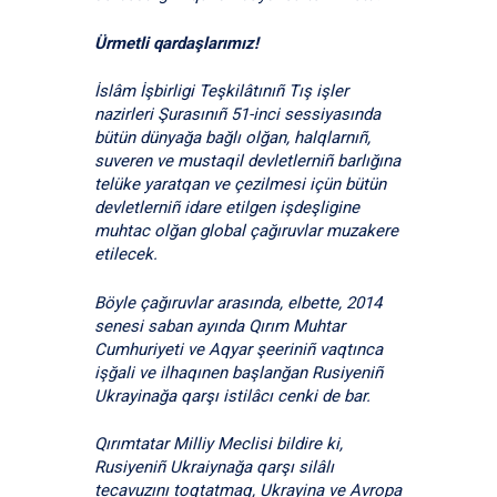
Ürmetli qardaşlarımız!
İslâm İşbirligi Teşkilâtınıñ Tış işler
nazirleri Şurasınıñ 51-inci sessiyasında
bütün dünyağa bağlı olğan, halqlarnıñ,
suveren ve mustaqil devletlerniñ barlığına
telüke yaratqan ve çezilmesi içün bütün
devletlerniñ idare etilgen işdeşligine
muhtac olğan global çağıruvlar muzakere
etilecek.
Böyle çağıruvlar arasında, elbette, 2014
senesi saban ayında Qırım Muhtar
Cumhuriyeti ve Aqyar şeeriniñ vaqtınca
işğali ve ilhaqınen başlanğan Rusiyeniñ
Ukrayinağa qarşı istilâcı cenki de bar.
Qırımtatar Milliy Meclisi bildire ki,
Rusiyeniñ Ukraiynağa qarşı silâlı
tecavuzını toqtatmaq, Ukrayina ve Avropa