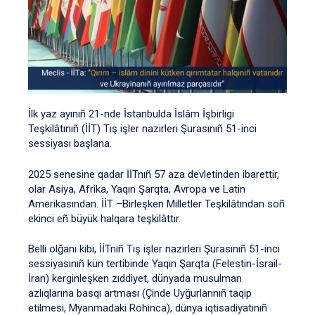
İlk yaz ayınıñ 21-nde İstanbulda İslâm İşbirligi
Teşkilâtınıñ (İİT) Tış işler nazirleri Şurasınıñ 51-inci
sessiyası başlana.
2025 senesine qadar İİTnıñ 57 aza devletinden ibarettir,
olar Asiya, Afrika, Yaqın Şarqta, Avropa ve Latin
Amerikasından. İİT –Birleşken Milletler Teşkilâtından soñ
ekinci eñ büyük halqara teşkilâttır.
Belli olğanı kibi, İİTnıñ Tış işler nazirleri Şurasınıñ 51-inci
sessiyasınıñ kün tertibinde Yaqın Şarqta (Felestin-İsrail-
İran) kerginleşken zıddiyet, dünyada musulman
azlıqlarına basqı artması (Çinde Uyğurlarınıñ taqip
etilmesi, Myanmadaki Rohinca), dünya iqtisadiyatınıñ