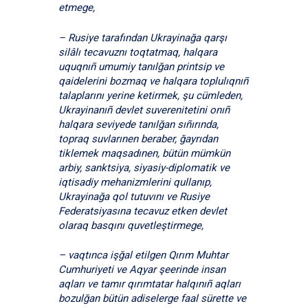
etmege,
– Rusiye tarafından Ukrayinağa qarşı
silâlı tecavuznı toqtatmaq, halqara
uquqnıñ umumiy tanılğan printsip ve
qaidelerini bozmaq ve halqara toplulıqnıñ
talaplarını yerine ketirmek, şu cümleden,
Ukrayinanıñ devlet suverenitetini onıñ
halqara seviyede tanılğan sıñırında,
topraq suvlarınen beraber, ğayrıdan
tiklemek maqsadınen, bütün mümkün
arbiy, sanktsiya, siyasiy-diplomatik ve
iqtisadiy mehanizmlerini qullanıp,
Ukrayinağa qol tutuvını ve Rusiye
Federatsiyasına tecavuz etken devlet
olaraq basqını quvetleştirmege,
– vaqtınca işğal etilgen Qırım Muhtar
Cumhuriyeti ve Aqyar şeerinde insan
aqları ve tamır qırımtatar halqınıñ aqları
bozulğan bütün adiselerge faal sürette ve