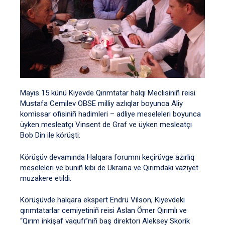
Mayıs 15 künü Kiyevde Qırımtatar halqı Meclisiniñ reisi
Mustafa Cemilev OBSE milliy azlıqlar boyunca Aliy
komissar ofisiniñ hadimleri – adliye meseleleri boyunca
üyken mesleatçı Vinsent de Graf ve üyken mesleatçı
Bob Din ile körüşti.
Körüşüv devamında Halqara forumnı keçirüvge azırlıq
meseleleri ve bunıñ kibi de Ukraina ve Qırımdaki vaziyet
muzakere etildi.
Körüşüvde halqara ekspert Endrü Vilson, Kiyevdeki
qırımtatarlar cemiyetiniñ reisi Aslan Ömer Qırımlı ve
“Qırım inkişaf vaqufı”nıñ baş direktorı Aleksey Skorik