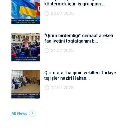
köstermek içün iş gruppası ...
23.07.2026
“Qırım birdemligi” cemaat areketi
faaliyetini toqtatqanını b...
21.07.2026
Qırımtatar halqınıñ vekilleri Türkiye
tış işler naziri Hakan...
17.07.2026
All News