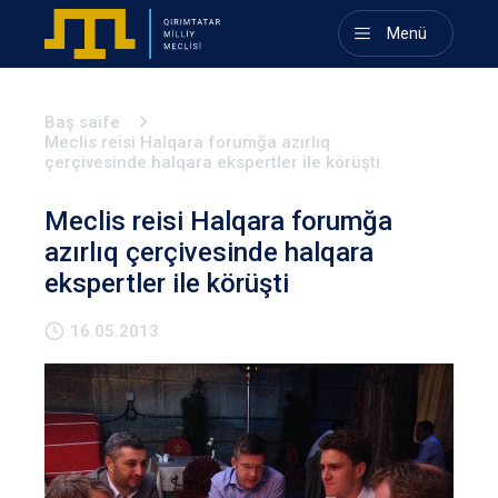
Menü
Baş saife
Meclis reisi Halqara forumğa azırlıq
çerçivesinde halqara ekspertler ile körüşti
Meclis reisi Halqara forumğa
azırlıq çerçivesinde halqara
ekspertler ile körüşti
16.05.2013