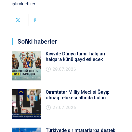
iştirak ettiler.
Soñki haberler
Kıyivde Dünya tamır halqları
halqara künü qayd etilecek
28.07.2026
Qırımtatar Milliy Meclisi Ğayıp
olmaq telükesi altında bulun...
27.07.2026
Türkiyede qırımtatarlarğa destek