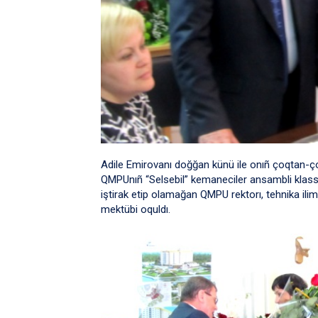
Adile Emirovanı doğğan künü ile onıñ çoqtan-çoq 
QMPUnıñ “Selsebil” kemaneciler ansambli klassik
iştirak etip olamağan QMPU rektorı, tehnika ilim
mektübi oquldı.