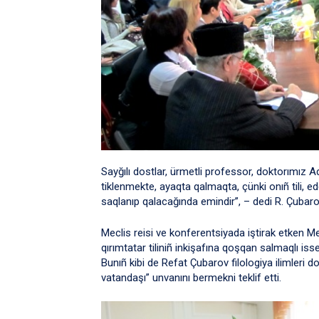
Sayğılı dostlar, ürmetli professor, doktorımız A
tiklenmekte, ayaqta qalmaqta, çünki onıñ tili, e
saqlanıp qalacağında emindir”, – dedi R. Çubaro
Meclis reisi ve konferentsiyada iştirak etken Me
qırımtatar tiliniñ inkişafına qoşqan salmaqlı isse
Bunıñ kibi de Refat Çubarov filologiya ilimleri 
vatandaşı” unvanını bermekni teklif etti.