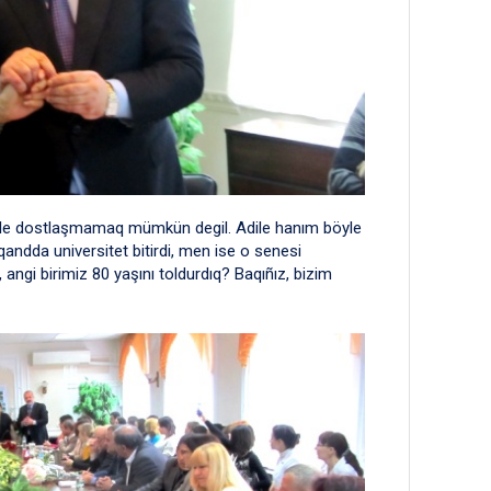
ar ile dostlaşmamaq mümkün degil. Adile hanım böyle
andda universitet bitirdi, men ise o senesi
 angi birimiz 80 yaşını toldurdıq? Baqıñız, bizim