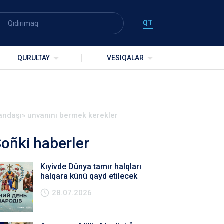
QT
QURULTAY
VESIQALAR
vatandaşı» unvanını bermek kerekler
oñki haberler
Kıyivde Dünya tamır halqları
halqara künü qayd etilecek
28.07.2026