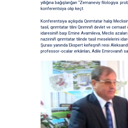
yıllığına bağışlanğan “Zemaneviy filologiya: pro
konferentsiya olıp keçt.
Konferentsiya açılışıda Qırımtatar halqı Meclisin
tasil, qırımtatar tilini Qırımnıñ devlet ve cemaa
idaresiniñ başı Emine Avamileva, Meclis azaları
naziriniñ qırımtatar tilinde tasil meselelerini id
Şurası yanında Ekspert keñeşniñ reisi Aleksan
professor-ocalar erkânları, Adile Emirovanıñ sabı