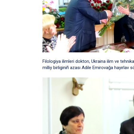
Filologiya ilimleri doktorı, Ukraina ilim ve tehn
milliy birliginiñ azası Adile Emirovağa hayırlav sö