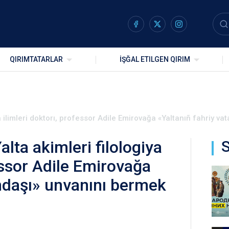
QIRIMTATARLAR
İŞĞAL ETILGEN QIRIM
iya ilimleri doktorı, professor Adile Emirovağa «Yaltanıñ fahriy 
alta akimleri filologiya
S
fessor Adile Emirovağa
andaşı» unvanını bermek