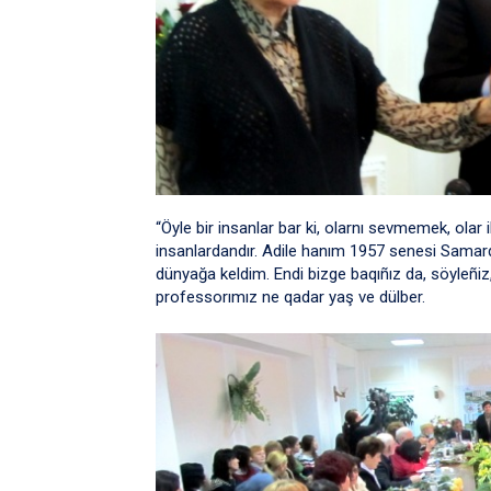
“Öyle bir insanlar bar ki, olarnı sevmemek, ol
insanlardandır. Adile hanım 1957 senesi Samarq
dünyağa keldim. Endi bizge baqıñız da, söyleñiz,
professorımız ne qadar yaş ve dülber.