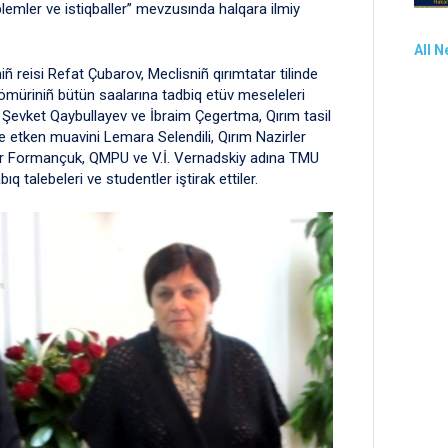
blemler ve istiqballer” mevzusında halqara ilmiy
All 
iñ reisi Refat Çubarov, Meclisniñ qırımtatar tilinde
t ömüriniñ bütün saalarına tadbiq etüv meseleleri
 Şevket Qaybullayev ve İbraim Çegertma, Qırım tasil
are etken muavini Lemara Selendili, Qırım Nazirler
dr Formançuk, QMPU ve V.İ. Vernadskiy adına TMU
q talebeleri ve studentler iştirak ettiler.