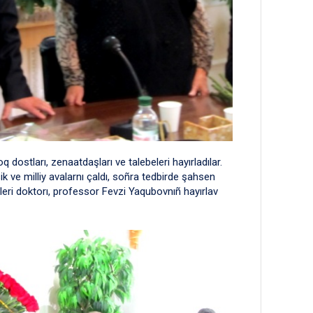
dostları, zenaatdaşları ve talebeleri hayırladılar.
 ve milliy avalarnı çaldı, soñra tedbirde şahsen
leri doktorı, professor Fevzi Yaqubovnıñ hayırlav