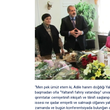
“Men pek ümüt etem ki, Adile hanım doğdığı Yalt
baqmadan oña “Yaltanıñ fahriy vatandaşı” unvanı
qırımtatar cemiyetiniñ inkişafı ve tiliniñ saqla
issesi ne qadar emiyetli ve salmaqlı olğanını ya
zamanda ve bugün konferentsiyada bulunğan aki