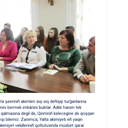
a şeeriniñ akimleri sıq-sıq deñişip turğanlarına
nı bermek imkânını bulırlar. Adile hanım tek
nıp qalmasına degil de, Qırımnıñ kelecegine de qoşqan
hşı bilemiz. Zanımca, Yalta akimiyeti eñ yaqın
miyet vekilleriniñ qoltutuvında müsbet qarar