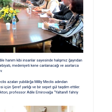
dile hanım kibi insanlar sayesinde halqımız ğayrıdan
debiyatı, medeniyeti kene canlanacağı ve asırlarca
v.
clis azaları yubilârğa Milliy Meclis adından
si içün Şeref yarlığı ve bir sepet gül taqdim ettiler.
doktorı, professor Adile Emirovağa “Yaltanıñ fahriy