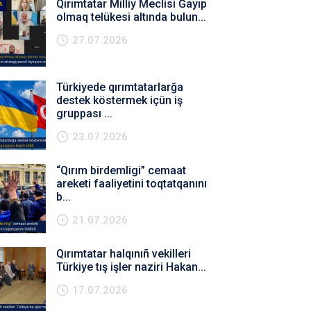
Qırımtatar Milliy Meclisi Ğayıp
olmaq telükesi altında bulun...
27.07.2026
Türkiyede qırımtatarlarğa
destek köstermek içün iş
gruppası ...
23.07.2026
“Qırım birdemligi” cemaat
areketi faaliyetini toqtatqanını
b...
21.07.2026
Qırımtatar halqınıñ vekilleri
Türkiye tış işler naziri Hakan...
17.07.2026