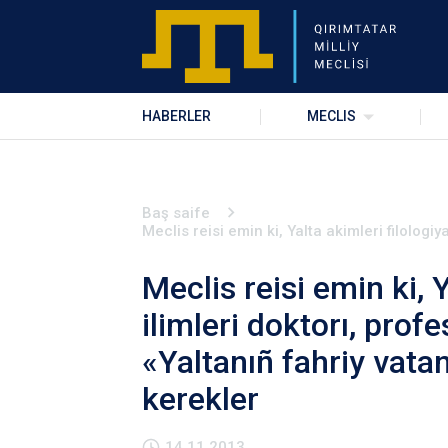
HABERLER
MECLIS
Baş saife
Meclis reisi emin ki, Yalta akimleri filolog
Meclis reisi emin ki, Y
ilimleri doktorı, pro
«Yaltanıñ fahriy vat
kerekler
14.11.2013