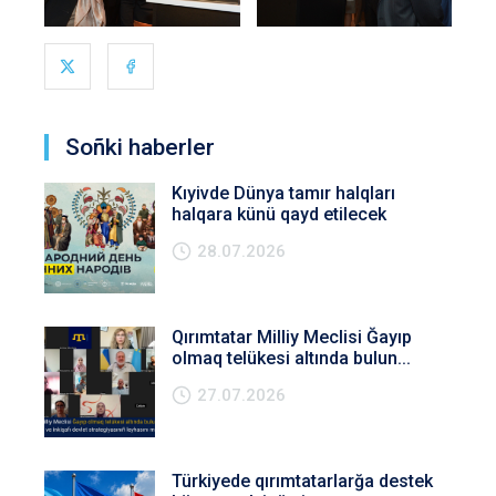
Soñki haberler
Kıyivde Dünya tamır halqları
halqara künü qayd etilecek
28.07.2026
Qırımtatar Milliy Meclisi Ğayıp
olmaq telükesi altında bulun...
27.07.2026
Türkiyede qırımtatarlarğa destek