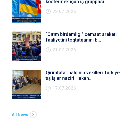
köstermek içün iş gruppası ...
23.07.2026
“Qırım birdemligi” cemaat areketi
faaliyetini toqtatqanını b...
21.07.2026
Qırımtatar halqınıñ vekilleri Türkiye
tış işler naziri Hakan...
17.07.2026
All News