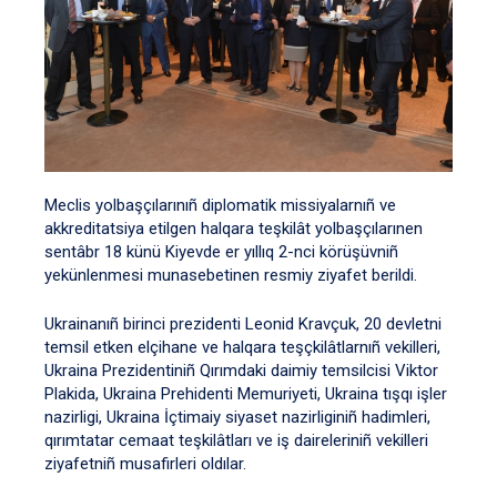
Meclis yolbaşçılarınıñ diplomatik missiyalarnıñ ve
akkreditatsiya etilgen halqara teşkilât yolbaşçılarınen
sentâbr 18 künü Kiyevde er yıllıq 2-nci körüşüvniñ
yekünlenmesi munasebetinen resmiy ziyafet berildi.
Ukrainanıñ birinci prezidenti Leonid Kravçuk, 20 devletni
temsil etken elçihane ve halqara teşçkilâtlarnıñ vekilleri,
Ukraina Prezidentiniñ Qırımdaki daimiy temsilcisi Viktor
Plakida, Ukraina Prehidenti Memuriyeti, Ukraina tışqı işler
nazirligi, Ukraina İçtimaiy siyaset nazirliginiñ hadimleri,
qırımtatar cemaat teşkilâtları ve iş daireleriniñ vekilleri
ziyafetniñ musafirleri oldılar.