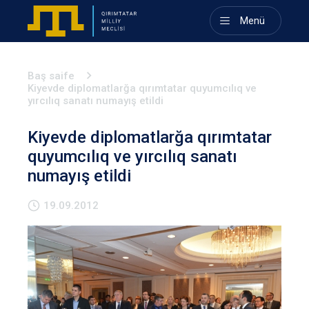
Menü
Baş saife
Kiyevde diplomatlarğa qırımtatar quyumcılıq ve
yırcılıq sanatı numayış etildi
Kiyevde diplomatlarğa qırımtatar
quyumcılıq ve yırcılıq sanatı
numayış etildi
19.09.2012