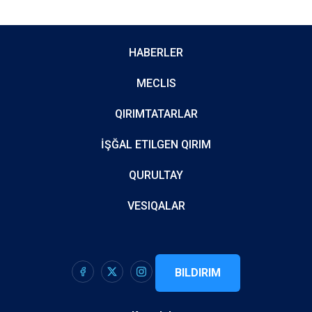
HABERLER
MECLIS
QIRIMTATARLAR
İŞĞAL ETILGEN QIRIM
QURULTAY
VESIQALAR
BILDIRIM