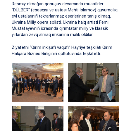
Resmiy olmağan qonuşuv devamında musafirler
“DÜLBER” (esasçısı ve ustası Mehti İslamov) quyumcılıq
evi ustalarınıñ tekrarlanmaz eserlerinen tanış olmaq,
Ukraina Milliy opera solisti, Ukraina halq artisti Femi
Mustafayevniñ icrasında qırımtatar milliy ve klassik
yırlardan zevq almaq imkânına malik oldılar.
Ziyafetni “Qırım inkişafı vaqufı” Hayriye teşkilâtı Qırım
Halqara Biznes Birliginiñ qoltutuvında teşkil etti.